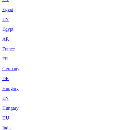
Egypt
EN
Egypt
AR
France
FR
Germany
DE
Hungary
EN
Hungary
HU
India