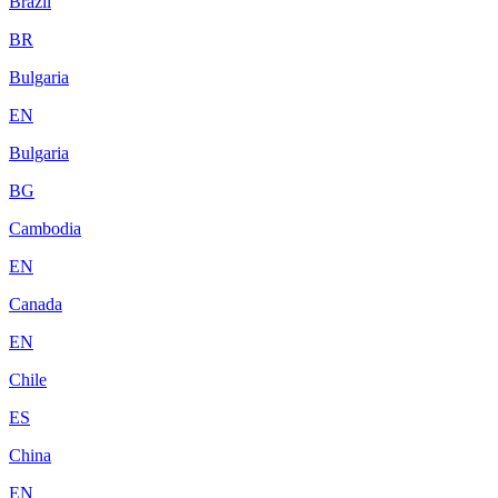
Brazil
BR
Bulgaria
EN
Bulgaria
BG
Cambodia
EN
Canada
EN
Chile
ES
China
EN