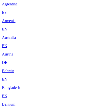
Argentina
ES
Armenia
EN
Australia
EN
Austria
DE
Bahrain
EN
Bangladesh
EN
Belgium