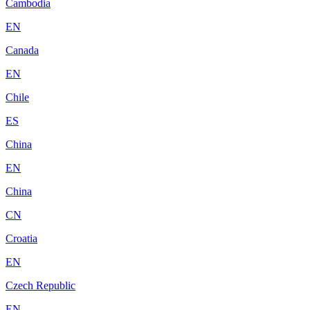
Cambodia
EN
Canada
EN
Chile
ES
China
EN
China
CN
Croatia
EN
Czech Republic
EN