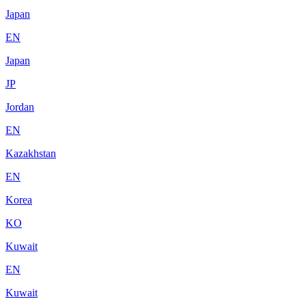
Japan
EN
Japan
JP
Jordan
EN
Kazakhstan
EN
Korea
KO
Kuwait
EN
Kuwait