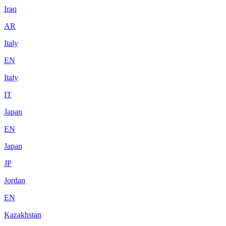
Iraq
AR
Italy
EN
Italy
IT
Japan
EN
Japan
JP
Jordan
EN
Kazakhstan