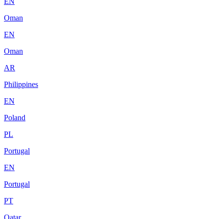
EN
Oman
EN
Oman
AR
Philippines
EN
Poland
PL
Portugal
EN
Portugal
PT
Qatar