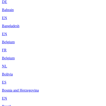
DE
Bahrain
EN
Bangladesh
EN
Belgium
FR
Belgium
NL
Bolivia
ES
Bosnia and Herzegovina
EN