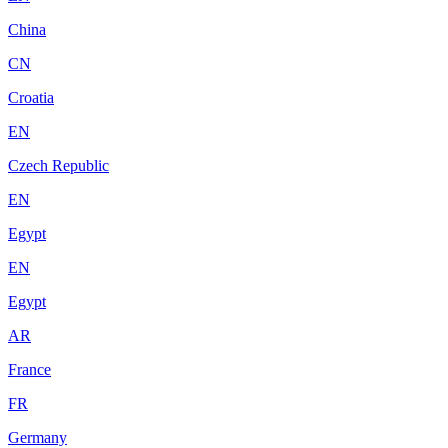
China
CN
Croatia
EN
Czech Republic
EN
Egypt
EN
Egypt
AR
France
FR
Germany