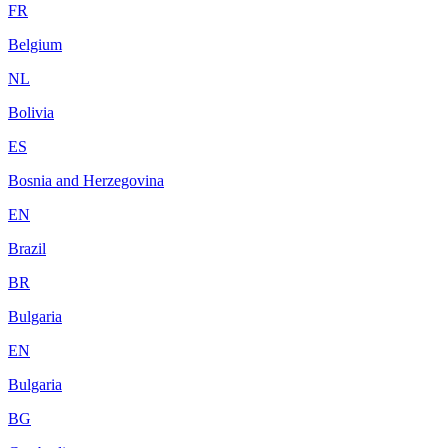
FR
Belgium
NL
Bolivia
ES
Bosnia and Herzegovina
EN
Brazil
BR
Bulgaria
EN
Bulgaria
BG