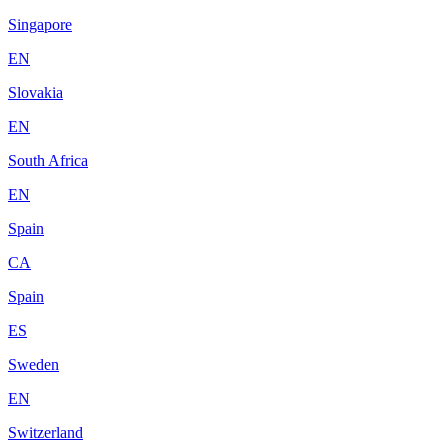
Singapore
EN
Slovakia
EN
South Africa
EN
Spain
CA
Spain
ES
Sweden
EN
Switzerland