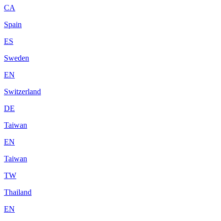
CA
Spain
ES
Sweden
EN
Switzerland
DE
Taiwan
EN
Taiwan
TW
Thailand
EN