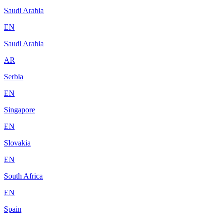
Saudi Arabia
EN
Saudi Arabia
AR
Serbia
EN
Singapore
EN
Slovakia
EN
South Africa
EN
Spain