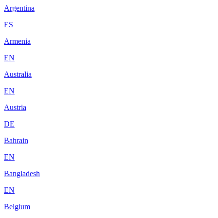
Argentina
ES
Armenia
EN
Australia
EN
Austria
DE
Bahrain
EN
Bangladesh
EN
Belgium