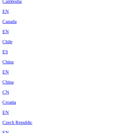
Cambodia
EN
Canada
EN
Chile
ES
China
EN
China
CN
Croatia
EN
Czech Republic
EN