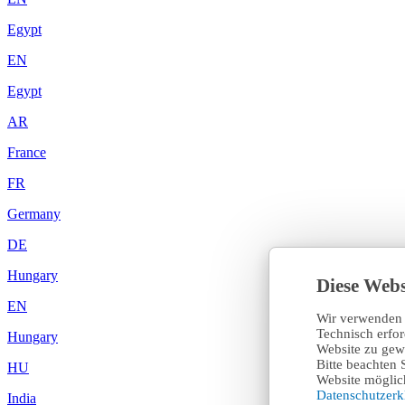
Egypt
EN
Egypt
AR
France
FR
Germany
DE
Hungary
Diese Webs
EN
Wir verwenden 
Technisch erfo
Hungary
Website zu gewä
Bitte beachten 
HU
Website möglich
Datenschutzer
India