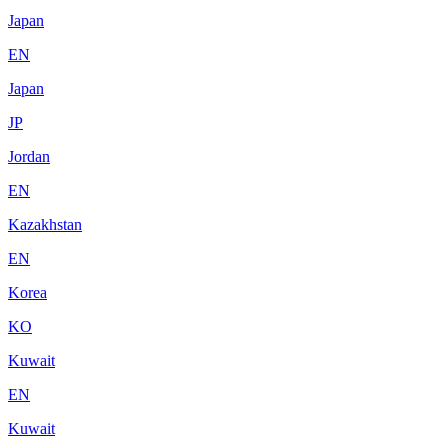
Japan
EN
Japan
JP
Jordan
EN
Kazakhstan
EN
Korea
KO
Kuwait
EN
Kuwait