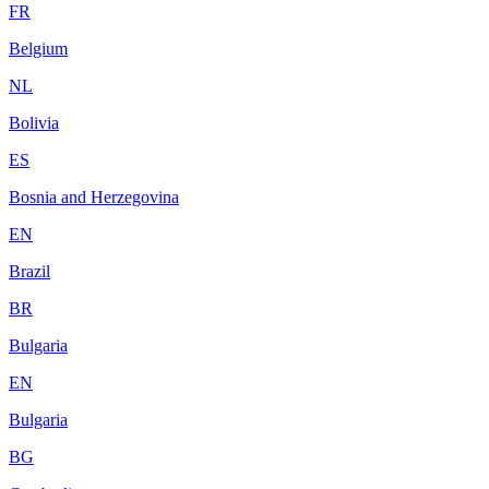
FR
Belgium
NL
Bolivia
ES
Bosnia and Herzegovina
EN
Brazil
BR
Bulgaria
EN
Bulgaria
BG