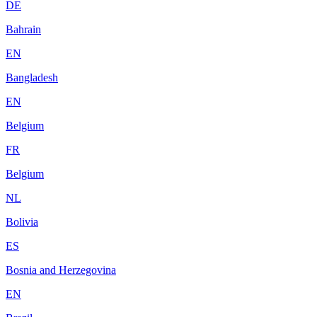
DE
Bahrain
EN
Bangladesh
EN
Belgium
FR
Belgium
NL
Bolivia
ES
Bosnia and Herzegovina
EN