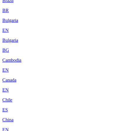
Brazil
BR
Bulgaria
EN
Bulgaria
BG
Cambodia
EN
Canada
EN
Chile
ES
China
EN