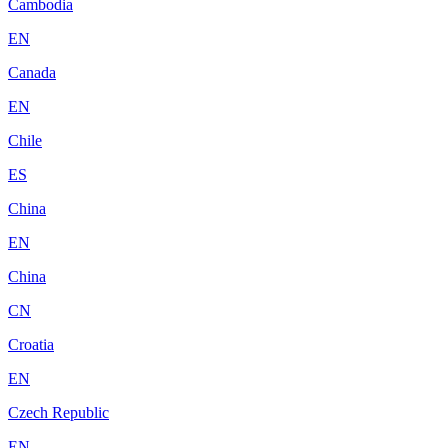
Cambodia
EN
Canada
EN
Chile
ES
China
EN
China
CN
Croatia
EN
Czech Republic
EN