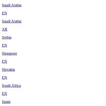
Saudi Arabia
EN
Saudi Arabia
AR
Serbia
EN
Singapore
EN
Slovakia
EN
South Africa
EN
Spain