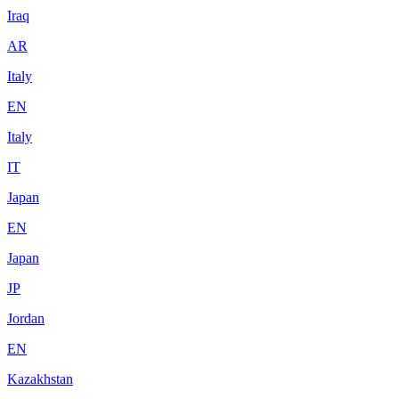
Iraq
AR
Italy
EN
Italy
IT
Japan
EN
Japan
JP
Jordan
EN
Kazakhstan