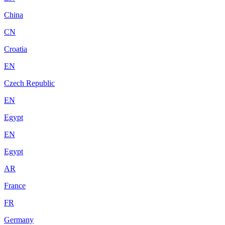
China
CN
Croatia
EN
Czech Republic
EN
Egypt
EN
Egypt
AR
France
FR
Germany