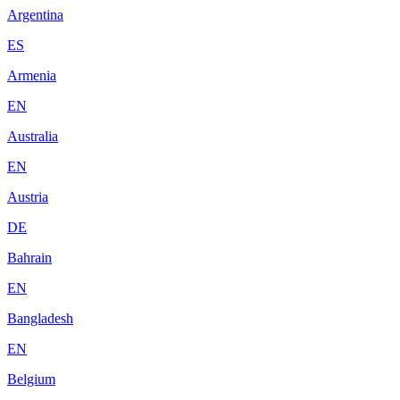
Argentina
ES
Armenia
EN
Australia
EN
Austria
DE
Bahrain
EN
Bangladesh
EN
Belgium