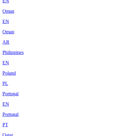
EN
Oman
EN
Oman
AR
Philippines
EN
Poland
PL
Portugal
EN
Portugal
PT
Qatar