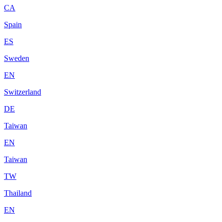
CA
Spain
ES
Sweden
EN
Switzerland
DE
Taiwan
EN
Taiwan
TW
Thailand
EN