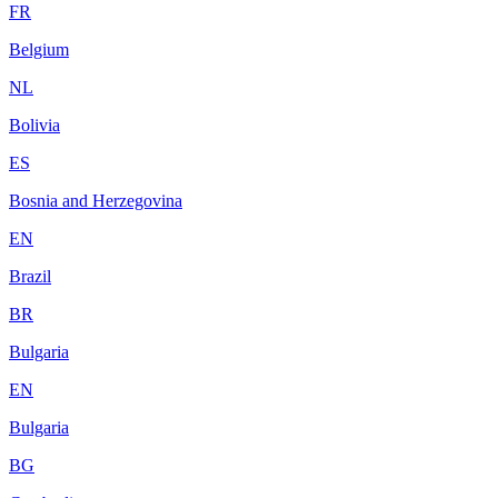
FR
Belgium
NL
Bolivia
ES
Bosnia and Herzegovina
EN
Brazil
BR
Bulgaria
EN
Bulgaria
BG