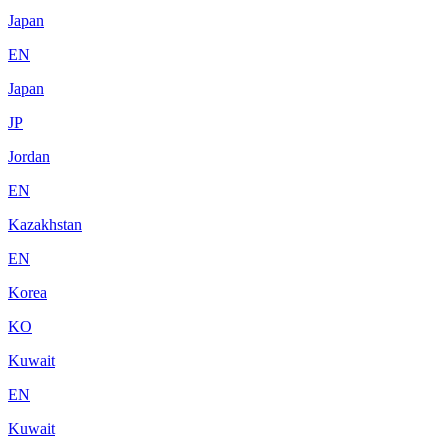
Japan
EN
Japan
JP
Jordan
EN
Kazakhstan
EN
Korea
KO
Kuwait
EN
Kuwait