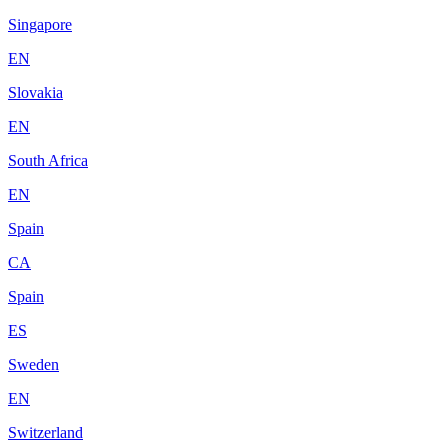
Singapore
EN
Slovakia
EN
South Africa
EN
Spain
CA
Spain
ES
Sweden
EN
Switzerland