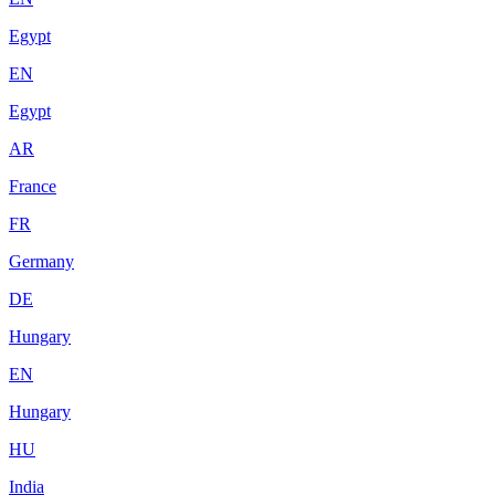
Egypt
EN
Egypt
AR
France
FR
Germany
DE
Hungary
EN
Hungary
HU
India