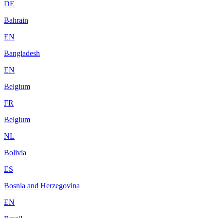
DE
Bahrain
EN
Bangladesh
EN
Belgium
FR
Belgium
NL
Bolivia
ES
Bosnia and Herzegovina
EN