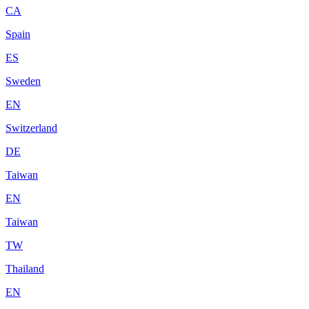
CA
Spain
ES
Sweden
EN
Switzerland
DE
Taiwan
EN
Taiwan
TW
Thailand
EN