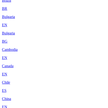
Brazil
BR
Bulgaria
EN
Bulgaria
BG
Cambodia
EN
Canada
EN
Chile
ES
China
EN