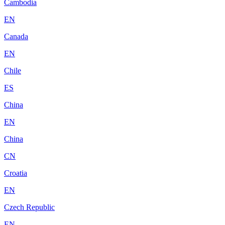
Cambodia
EN
Canada
EN
Chile
ES
China
EN
China
CN
Croatia
EN
Czech Republic
EN