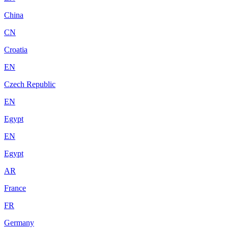
China
CN
Croatia
EN
Czech Republic
EN
Egypt
EN
Egypt
AR
France
FR
Germany