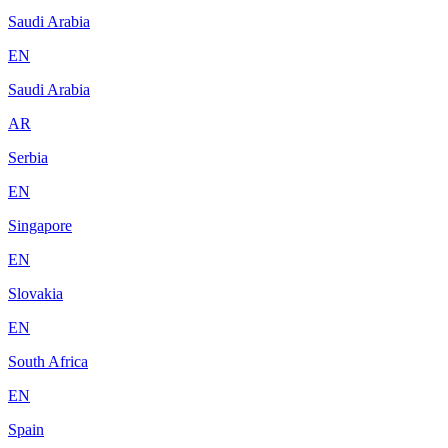
Saudi Arabia
EN
Saudi Arabia
AR
Serbia
EN
Singapore
EN
Slovakia
EN
South Africa
EN
Spain