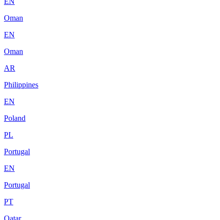
EN
Oman
EN
Oman
AR
Philippines
EN
Poland
PL
Portugal
EN
Portugal
PT
Qatar