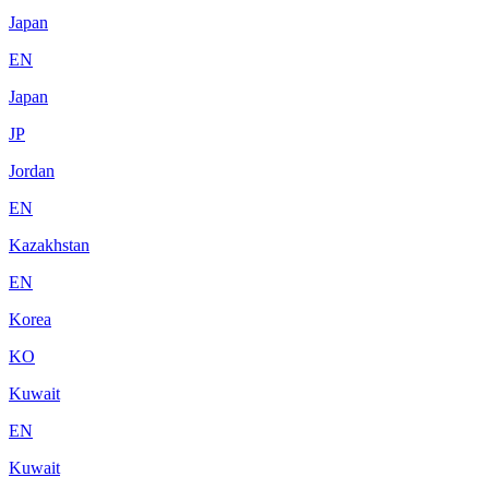
Japan
EN
Japan
JP
Jordan
EN
Kazakhstan
EN
Korea
KO
Kuwait
EN
Kuwait