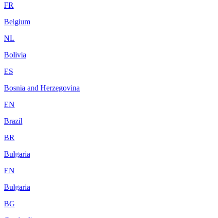
FR
Belgium
NL
Bolivia
ES
Bosnia and Herzegovina
EN
Brazil
BR
Bulgaria
EN
Bulgaria
BG