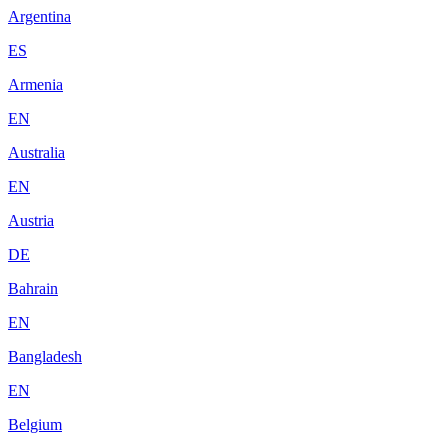
Argentina
ES
Armenia
EN
Australia
EN
Austria
DE
Bahrain
EN
Bangladesh
EN
Belgium