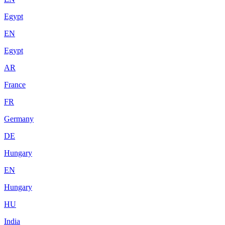
Egypt
EN
Egypt
AR
France
FR
Germany
DE
Hungary
EN
Hungary
HU
India