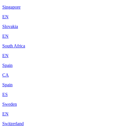
Singapore
EN
Slovakia
EN
South Africa
EN
Spain
CA
Spain
ES
Sweden
EN
Switzerland