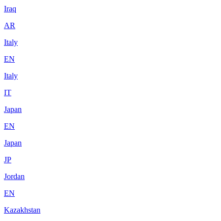
Iraq
AR
Italy
EN
Italy
IT
Japan
EN
Japan
JP
Jordan
EN
Kazakhstan