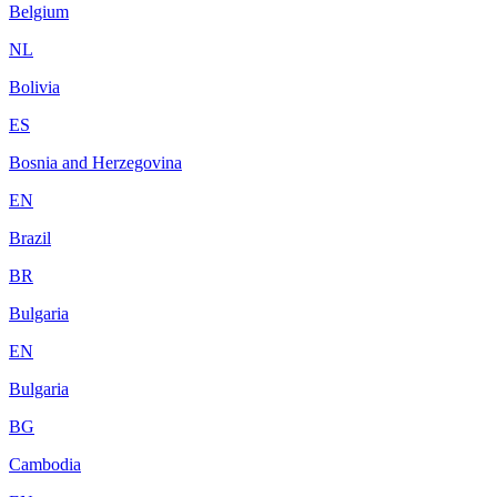
Belgium
NL
Bolivia
ES
Bosnia and Herzegovina
EN
Brazil
BR
Bulgaria
EN
Bulgaria
BG
Cambodia