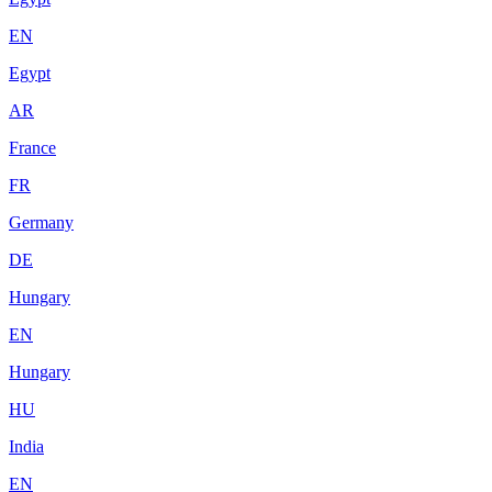
EN
Egypt
AR
France
FR
Germany
DE
Hungary
EN
Hungary
HU
India
EN