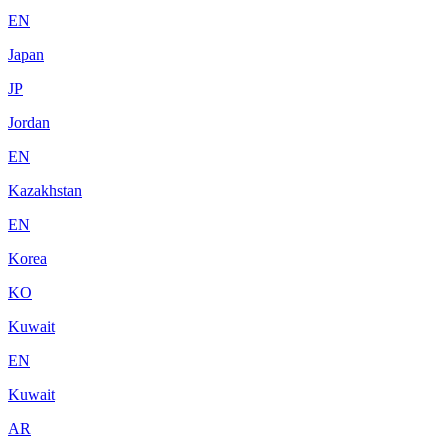
EN
Japan
JP
Jordan
EN
Kazakhstan
EN
Korea
KO
Kuwait
EN
Kuwait
AR