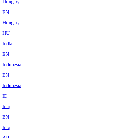
Hungary
EN
Hungary
HU
India
EN
Indonesia
EN
Indonesia
ID
Iraq
EN
Iraq
AR