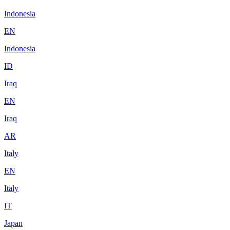
Indonesia
EN
Indonesia
ID
Iraq
EN
Iraq
AR
Italy
EN
Italy
IT
Japan