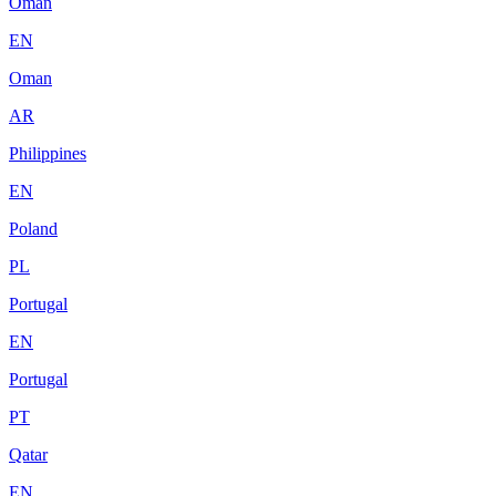
Oman
EN
Oman
AR
Philippines
EN
Poland
PL
Portugal
EN
Portugal
PT
Qatar
EN