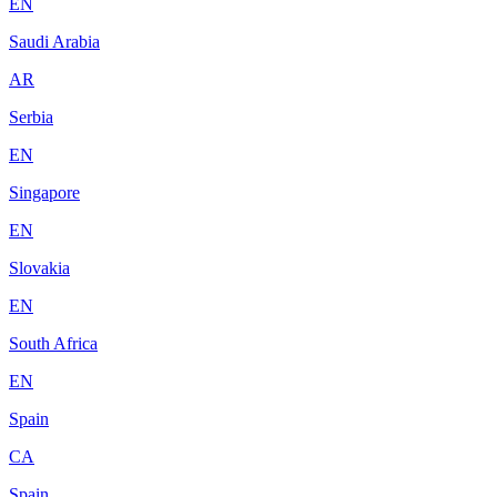
EN
Saudi Arabia
AR
Serbia
EN
Singapore
EN
Slovakia
EN
South Africa
EN
Spain
CA
Spain