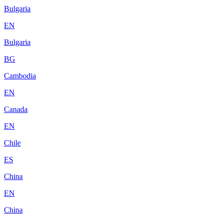
Bulgaria
EN
Bulgaria
BG
Cambodia
EN
Canada
EN
Chile
ES
China
EN
China