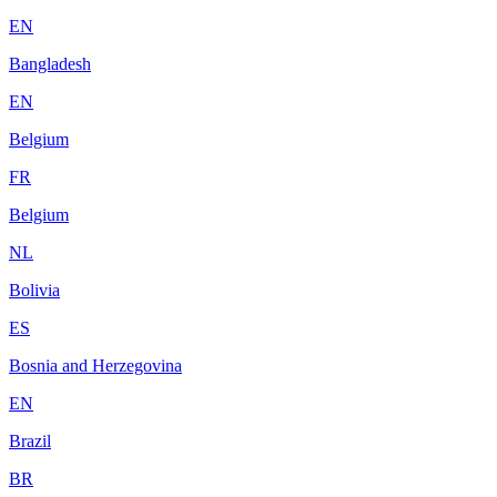
EN
Bangladesh
EN
Belgium
FR
Belgium
NL
Bolivia
ES
Bosnia and Herzegovina
EN
Brazil
BR