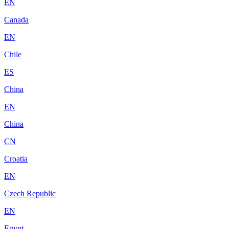
EN
Canada
EN
Chile
ES
China
EN
China
CN
Croatia
EN
Czech Republic
EN
Egypt