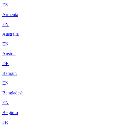
ES
Armenia
EN
Australia
EN
Austria
DE
Bahrain
EN
Bangladesh
EN
Belgium
FR