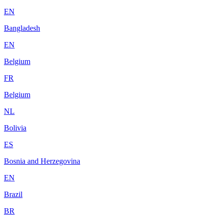
EN
Bangladesh
EN
Belgium
FR
Belgium
NL
Bolivia
ES
Bosnia and Herzegovina
EN
Brazil
BR