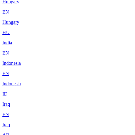
Hungary
EN
Hungary
HU
India
EN
Indonesia
EN
Indonesia
ID
Iraq
EN
Iraq
AR