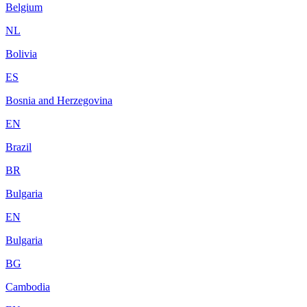
Belgium
NL
Bolivia
ES
Bosnia and Herzegovina
EN
Brazil
BR
Bulgaria
EN
Bulgaria
BG
Cambodia