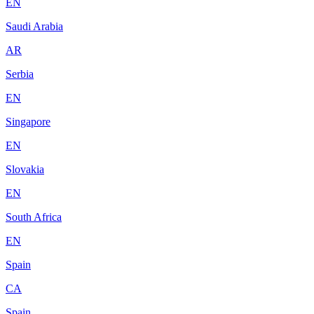
EN
Saudi Arabia
AR
Serbia
EN
Singapore
EN
Slovakia
EN
South Africa
EN
Spain
CA
Spain