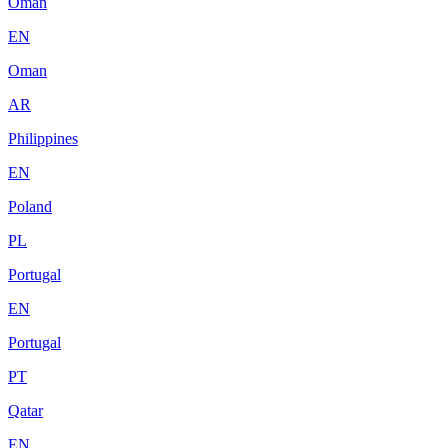
Oman
EN
Oman
AR
Philippines
EN
Poland
PL
Portugal
EN
Portugal
PT
Qatar
EN