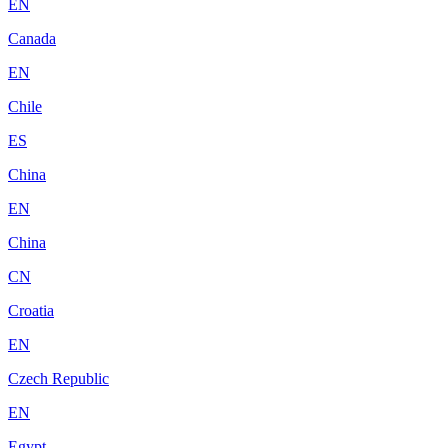
EN
Canada
EN
Chile
ES
China
EN
China
CN
Croatia
EN
Czech Republic
EN
Egypt