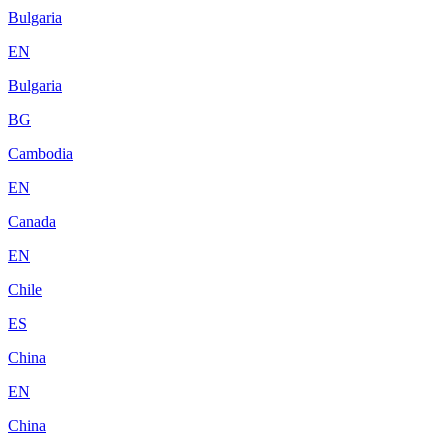
Bulgaria
EN
Bulgaria
BG
Cambodia
EN
Canada
EN
Chile
ES
China
EN
China