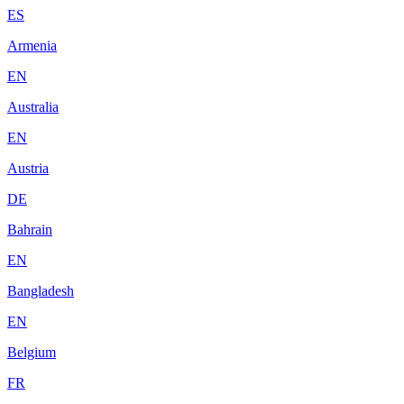
ES
Armenia
EN
Australia
EN
Austria
DE
Bahrain
EN
Bangladesh
EN
Belgium
FR