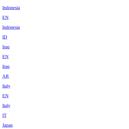
Indonesia
EN
Indonesia
ID
Iraq
EN
Iraq
AR
Italy
EN
Italy
IT
Japan