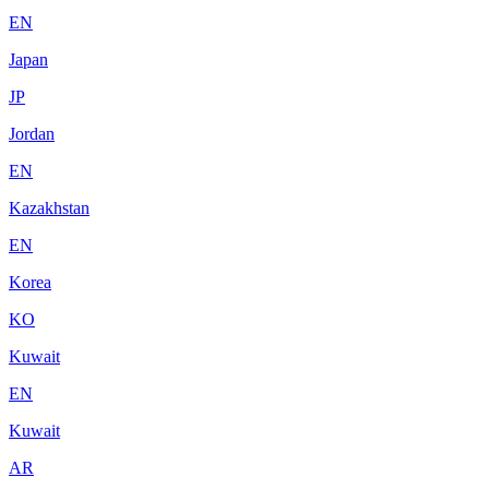
EN
Japan
JP
Jordan
EN
Kazakhstan
EN
Korea
KO
Kuwait
EN
Kuwait
AR