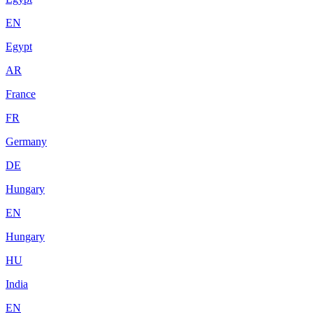
EN
Egypt
AR
France
FR
Germany
DE
Hungary
EN
Hungary
HU
India
EN