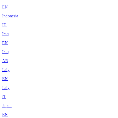
EN
Indonesia
ID
Iraq
EN
Iraq
AR
Italy
EN
Italy
IT
Japan
EN