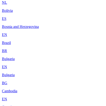
NL
Bolivia
ES
Bosnia and Herzegovina
EN
Brazil
BR
Bulgaria
EN
Bulgaria
BG
Cambodia
EN