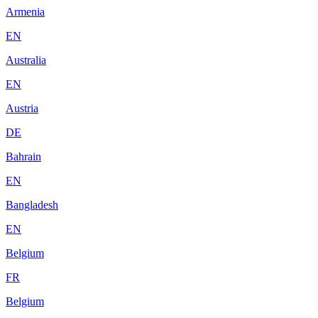
Armenia
EN
Australia
EN
Austria
DE
Bahrain
EN
Bangladesh
EN
Belgium
FR
Belgium