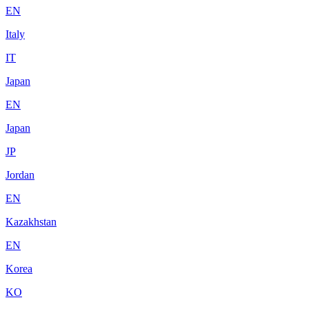
EN
Italy
IT
Japan
EN
Japan
JP
Jordan
EN
Kazakhstan
EN
Korea
KO