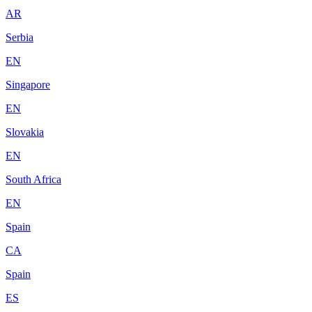
AR
Serbia
EN
Singapore
EN
Slovakia
EN
South Africa
EN
Spain
CA
Spain
ES