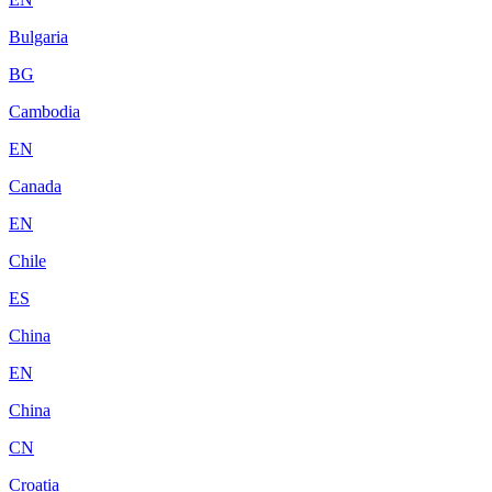
Bulgaria
BG
Cambodia
EN
Canada
EN
Chile
ES
China
EN
China
CN
Croatia