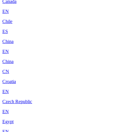
Canada
EN
Chile
ES
China
EN
China
CN
Croatia
EN
Czech Republic
EN
Egypt
EN