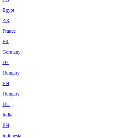
Egypt
AR
France
FR
Germany
DE
Hungary
EN
Hungary
HU
India
EN
Indonesia