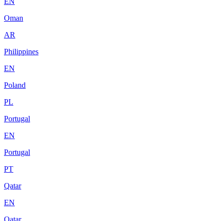
EN
Oman
AR
Philippines
EN
Poland
PL
Portugal
EN
Portugal
PT
Qatar
EN
Qatar