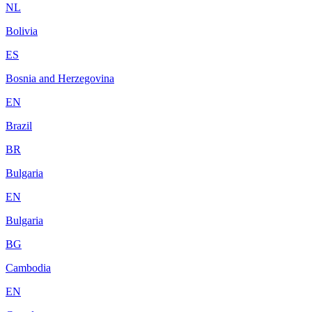
NL
Bolivia
ES
Bosnia and Herzegovina
EN
Brazil
BR
Bulgaria
EN
Bulgaria
BG
Cambodia
EN