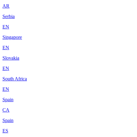
AR
Serbia
EN
Singapore
EN
Slovakia
EN
South Africa
EN
Spain
CA
Spain
ES