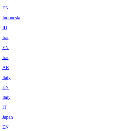
EN
Indonesia
ID
Iraq
EN
Iraq
AR
Italy
EN
Italy
IT
Japan
EN