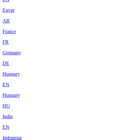
Egypt
AR
France
FR
Germany
DE
Hungary
EN
Hungary
HU
India
EN
Indonesia