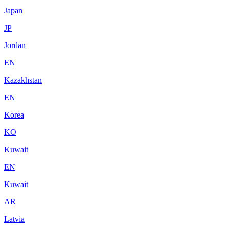
Japan
JP
Jordan
EN
Kazakhstan
EN
Korea
KO
Kuwait
EN
Kuwait
AR
Latvia