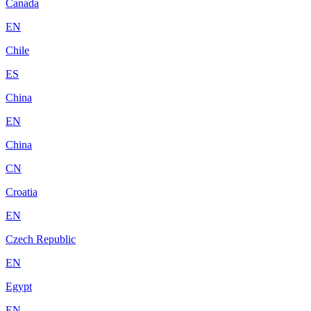
Canada
EN
Chile
ES
China
EN
China
CN
Croatia
EN
Czech Republic
EN
Egypt
EN