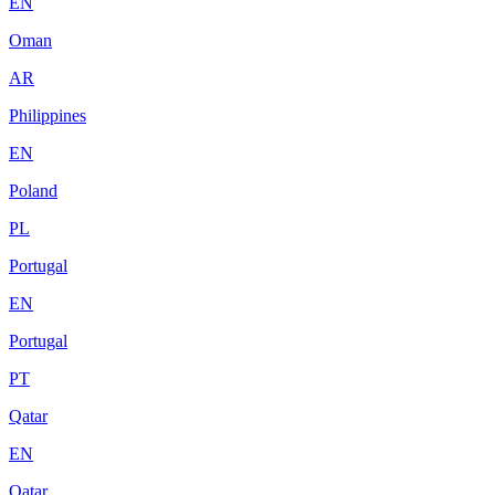
EN
Oman
AR
Philippines
EN
Poland
PL
Portugal
EN
Portugal
PT
Qatar
EN
Qatar