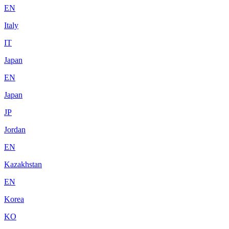
EN
Italy
IT
Japan
EN
Japan
JP
Jordan
EN
Kazakhstan
EN
Korea
KO