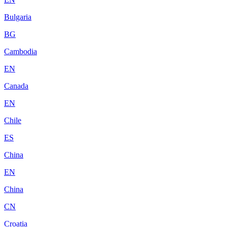
Bulgaria
BG
Cambodia
EN
Canada
EN
Chile
ES
China
EN
China
CN
Croatia