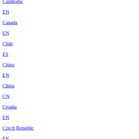
Cambodia
EN
Canada
EN
Chile
ES
China
EN
China
CN
Croatia
EN
Czech Republic
EN