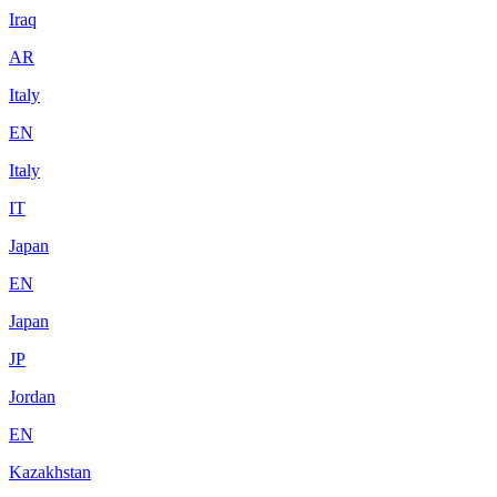
Iraq
AR
Italy
EN
Italy
IT
Japan
EN
Japan
JP
Jordan
EN
Kazakhstan