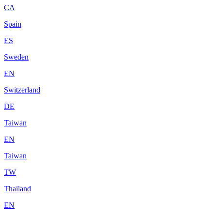
CA
Spain
ES
Sweden
EN
Switzerland
DE
Taiwan
EN
Taiwan
TW
Thailand
EN