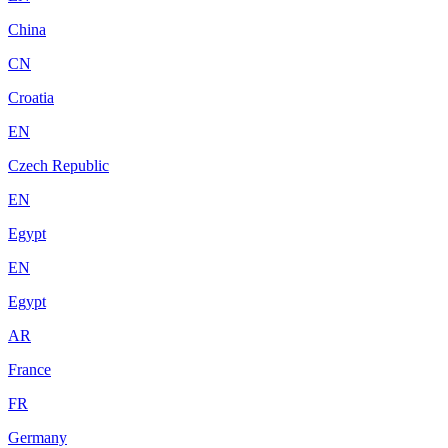
China
CN
Croatia
EN
Czech Republic
EN
Egypt
EN
Egypt
AR
France
FR
Germany