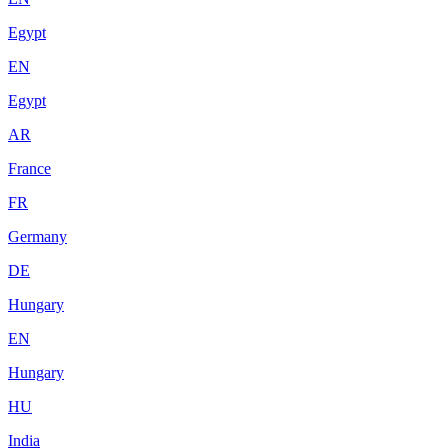
Egypt
EN
Egypt
AR
France
FR
Germany
DE
Hungary
EN
Hungary
HU
India