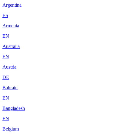
Argentina
ES
Armenia
EN
Australia
EN
Austria
DE
Bahrain
EN
Bangladesh
EN
Belgium