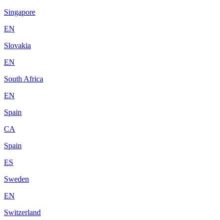
Singapore
EN
Slovakia
EN
South Africa
EN
Spain
CA
Spain
ES
Sweden
EN
Switzerland