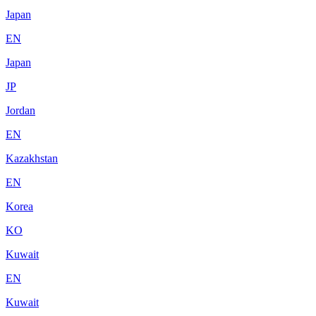
Japan
EN
Japan
JP
Jordan
EN
Kazakhstan
EN
Korea
KO
Kuwait
EN
Kuwait