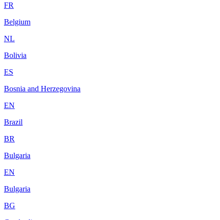
FR
Belgium
NL
Bolivia
ES
Bosnia and Herzegovina
EN
Brazil
BR
Bulgaria
EN
Bulgaria
BG