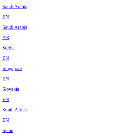
Saudi Arabia
EN
Saudi Arabia
AR
Serbia
EN
Singapore
EN
Slovakia
EN
South Africa
EN
Spain