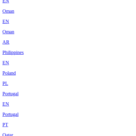
EN
Oman
EN
Oman
AR
Philippines
EN
Poland
PL
Portugal
EN
Portugal
PT
Qatar