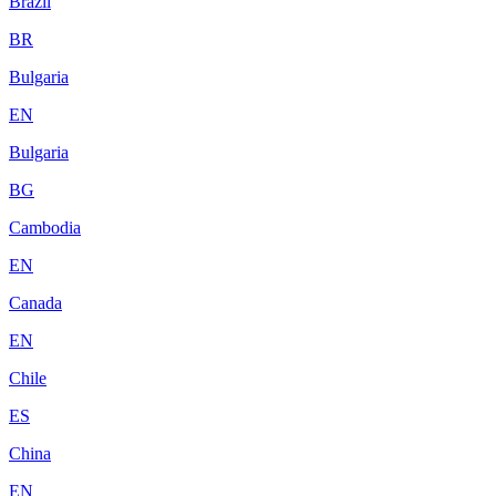
Brazil
BR
Bulgaria
EN
Bulgaria
BG
Cambodia
EN
Canada
EN
Chile
ES
China
EN