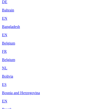
DE
Bahrain
EN
Bangladesh
EN
Belgium
FR
Belgium
NL
Bolivia
ES
Bosnia and Herzegovina
EN