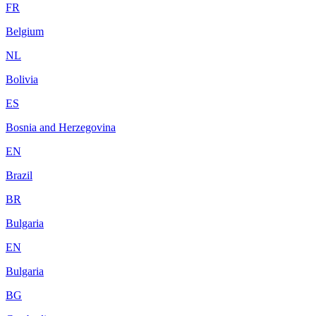
FR
Belgium
NL
Bolivia
ES
Bosnia and Herzegovina
EN
Brazil
BR
Bulgaria
EN
Bulgaria
BG