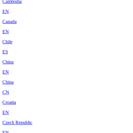
Cambodia
EN
Canada
EN
Chile
ES
China
EN
China
CN
Croatia
EN
Czech Republic
EN