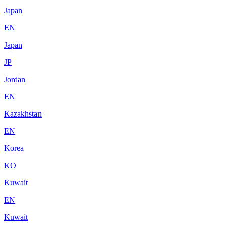
Japan
EN
Japan
JP
Jordan
EN
Kazakhstan
EN
Korea
KO
Kuwait
EN
Kuwait