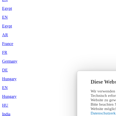
Egypt
EN
Egypt
AR
France
FR
Germany
DE
Hungary
Diese Webs
EN
Wir verwenden 
Technisch erfo
Hungary
Website zu gewä
Bitte beachten 
HU
Website möglich
Datenschutzer
India