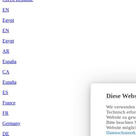
EN
Egypt
EN
Egypt
AR
España
CA
España
ES
Diese Webs
France
Wir verwenden 
Technisch erfo
FR
Website zu gewä
Bitte beachten 
Germany
Website möglich
Datenschutzer
DE