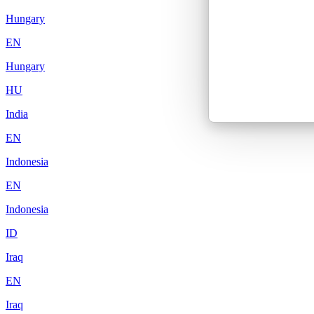
Hungary
EN
Hungary
HU
India
EN
Indonesia
EN
Indonesia
ID
Iraq
EN
Iraq