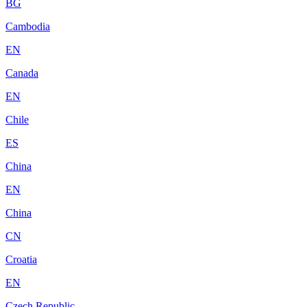
BG
Cambodia
EN
Canada
EN
Chile
ES
China
EN
China
CN
Croatia
EN
Czech Republic