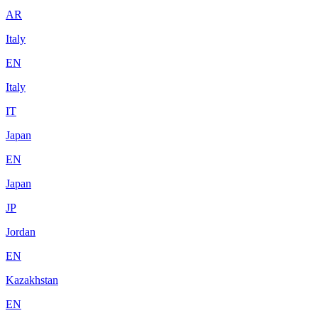
AR
Italy
EN
Italy
IT
Japan
EN
Japan
JP
Jordan
EN
Kazakhstan
EN