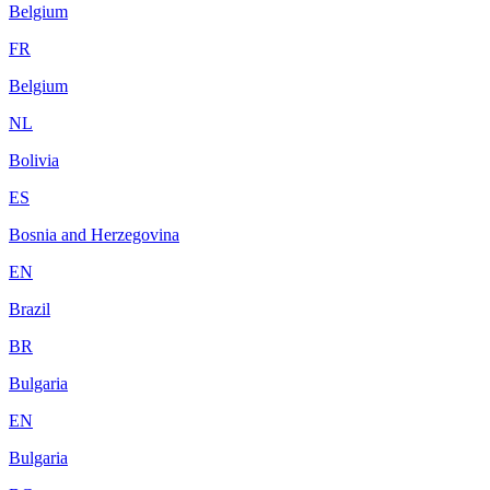
Belgium
FR
Belgium
NL
Bolivia
ES
Bosnia and Herzegovina
EN
Brazil
BR
Bulgaria
EN
Bulgaria