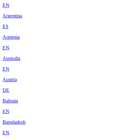
EN
Argentina
ES
Armenia
EN
Australia
EN
Austria
DE
Bahrain
EN
Bangladesh
EN