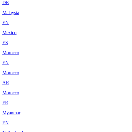
DE
Malaysia
EN
Mexico
ES
Morocco
EN
Morocco
AR
Morocco
FR
Myanmar
EN