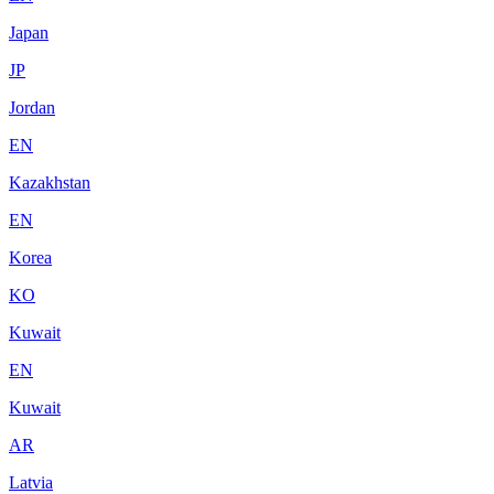
Japan
JP
Jordan
EN
Kazakhstan
EN
Korea
KO
Kuwait
EN
Kuwait
AR
Latvia