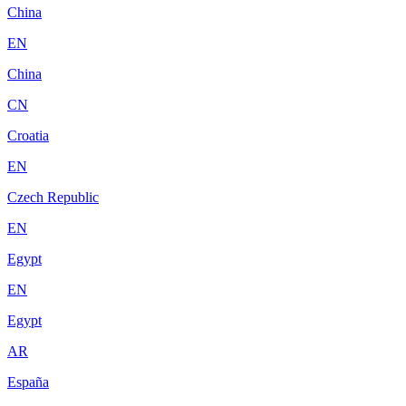
China
EN
China
CN
Croatia
EN
Czech Republic
EN
Egypt
EN
Egypt
AR
España