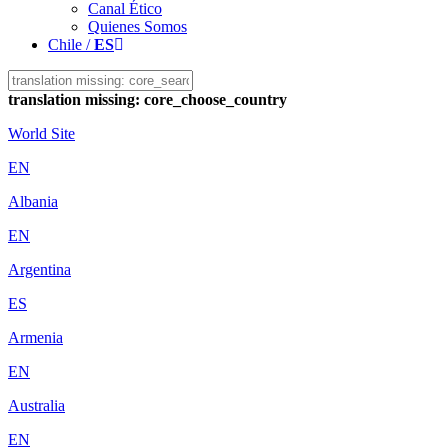
Canal Ético
Quienes Somos
Chile /
ES
translation missing: core_choose_country
World Site
EN
Albania
EN
Argentina
ES
Armenia
EN
Australia
EN