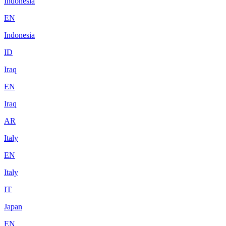
Indonesia
EN
Indonesia
ID
Iraq
EN
Iraq
AR
Italy
EN
Italy
IT
Japan
EN