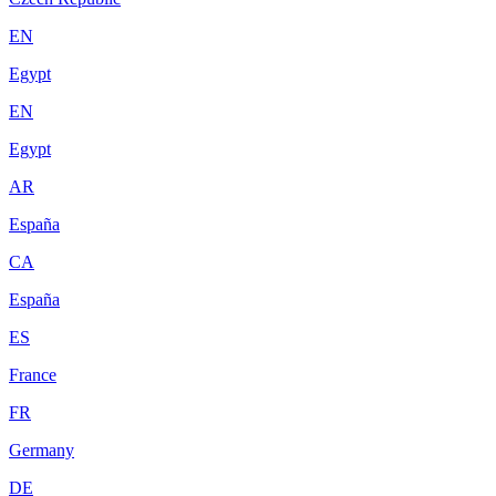
EN
Egypt
EN
Egypt
AR
España
CA
España
ES
France
FR
Germany
DE