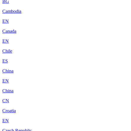
BG
Cambodia
EN
Canada
EN
Chile
ES
China
EN
China
CN
Croatia
EN
Czech Republic