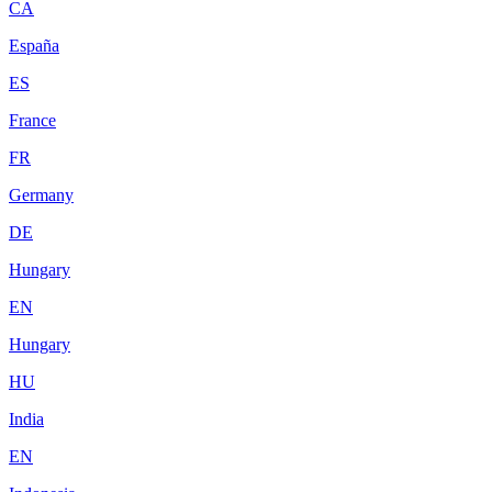
CA
España
ES
France
FR
Germany
DE
Hungary
EN
Hungary
HU
India
EN