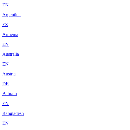
EN
Argentina
ES
Armenia
EN
Australia
EN
Austria
DE
Bahrain
EN
Bangladesh
EN