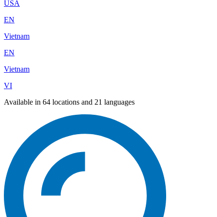
USA
EN
Vietnam
EN
Vietnam
VI
Available in 64 locations and 21 languages