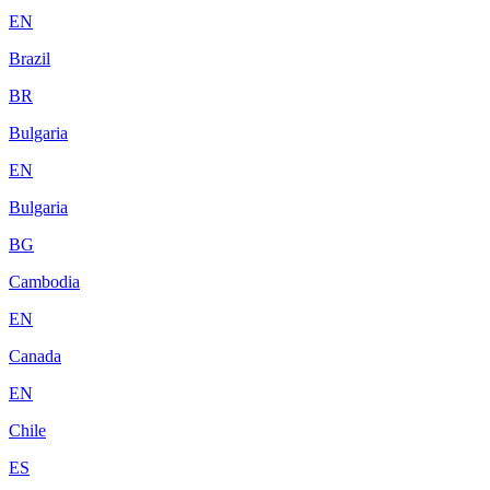
EN
Brazil
BR
Bulgaria
EN
Bulgaria
BG
Cambodia
EN
Canada
EN
Chile
ES