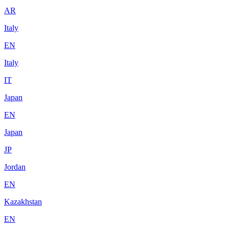
AR
Italy
EN
Italy
IT
Japan
EN
Japan
JP
Jordan
EN
Kazakhstan
EN