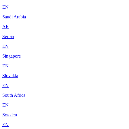
EN
Saudi Arabia
AR
Serbia
EN
Singapore
EN
Slovakia
EN
South Africa
EN
Sweden
EN