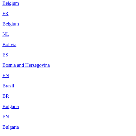
Belgium
FR
Belgium
NL
Bolivia
ES
Bosnia and Herzegovina
EN
Brazil
BR
Bulgaria
EN
Bulgaria