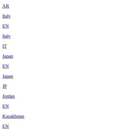
AR
Italy
EN
Italy
IT
Japan
EN
Japan
JP
Jordan
EN
Kazakhstan
EN