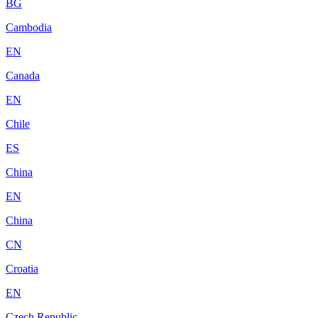
BG
Cambodia
EN
Canada
EN
Chile
ES
China
EN
China
CN
Croatia
EN
Czech Republic