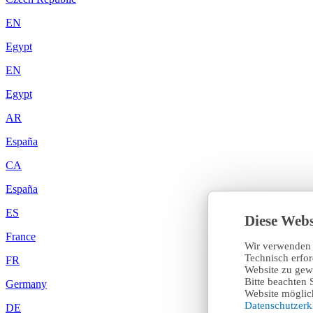
EN
Egypt
EN
Egypt
AR
España
CA
España
ES
Diese Webs
France
Wir verwenden 
Technisch erfo
FR
Website zu gewä
Bitte beachten 
Germany
Website möglich
Datenschutzer
DE