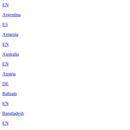
EN
Argentina
ES
Armenia
EN
Australia
EN
Austria
DE
Bahrain
EN
Bangladesh
EN