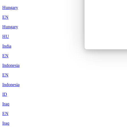
Hungary
EN
Hungary
HU
India
EN
Indonesia
EN
Indonesia
ID
Iraq
EN
Iraq