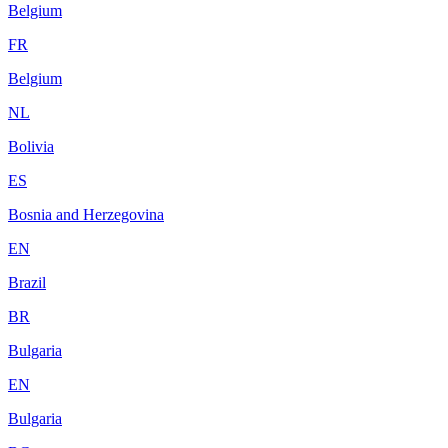
Belgium
FR
Belgium
NL
Bolivia
ES
Bosnia and Herzegovina
EN
Brazil
BR
Bulgaria
EN
Bulgaria