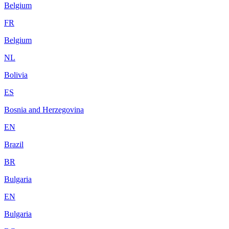
Belgium
FR
Belgium
NL
Bolivia
ES
Bosnia and Herzegovina
EN
Brazil
BR
Bulgaria
EN
Bulgaria