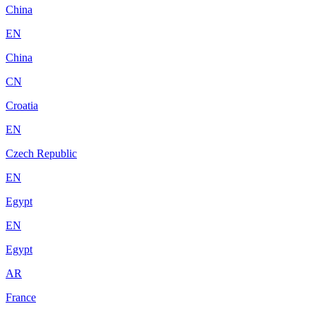
China
EN
China
CN
Croatia
EN
Czech Republic
EN
Egypt
EN
Egypt
AR
France