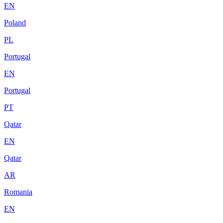
EN
Poland
PL
Portugal
EN
Portugal
PT
Qatar
EN
Qatar
AR
Romania
EN