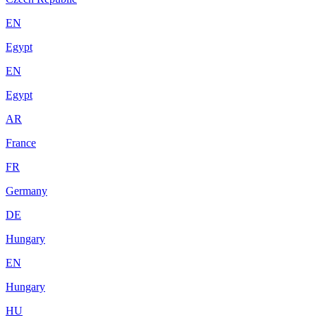
EN
Egypt
EN
Egypt
AR
France
FR
Germany
DE
Hungary
EN
Hungary
HU