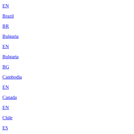
EN
Brazil
BR
Bulgaria
EN
Bulgaria
BG
Cambodia
EN
Canada
EN
Chile
ES