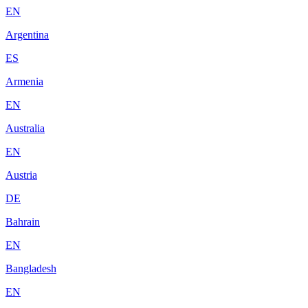
EN
Argentina
ES
Armenia
EN
Australia
EN
Austria
DE
Bahrain
EN
Bangladesh
EN