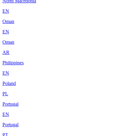
North Macedonia
EN
Oman
EN
Oman
AR
Philippines
EN
Poland
PL
Portugal
EN
Portugal
PT