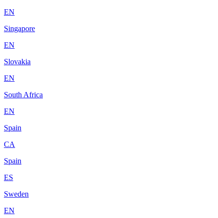
EN
Singapore
EN
Slovakia
EN
South Africa
EN
Spain
CA
Spain
ES
Sweden
EN