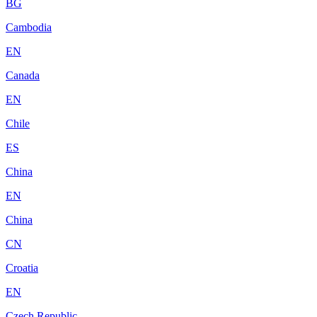
BG
Cambodia
EN
Canada
EN
Chile
ES
China
EN
China
CN
Croatia
EN
Czech Republic