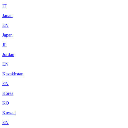
IT
Japan
EN
Japan
JP
Jordan
EN
Kazakhstan
EN
Korea
KO
Kuwait
EN