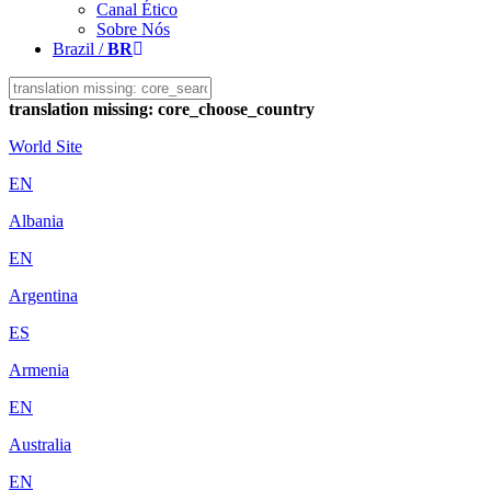
Canal Ético
Sobre Nós
Brazil /
BR
translation missing: core_choose_country
World Site
EN
Albania
EN
Argentina
ES
Armenia
EN
Australia
EN