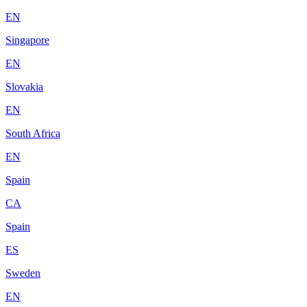
EN
Singapore
EN
Slovakia
EN
South Africa
EN
Spain
CA
Spain
ES
Sweden
EN