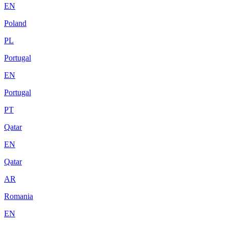
EN
Poland
PL
Portugal
EN
Portugal
PT
Qatar
EN
Qatar
AR
Romania
EN