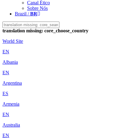
Canal Ético
Sobre Nós
Brazil /
BR
translation missing: core_choose_country
World Site
EN
Albania
EN
Argentina
ES
Armenia
EN
Australia
EN