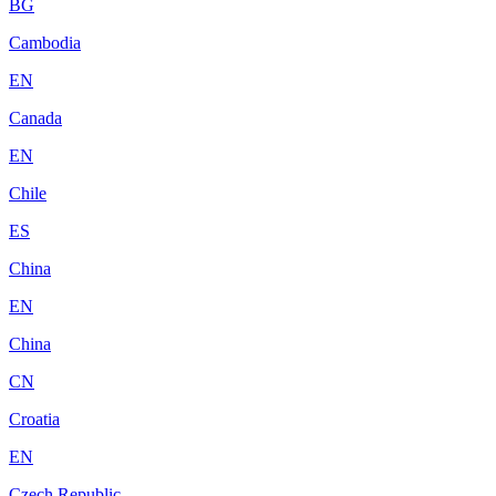
BG
Cambodia
EN
Canada
EN
Chile
ES
China
EN
China
CN
Croatia
EN
Czech Republic