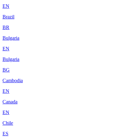
EN
Brazil
BR
Bulgaria
EN
Bulgaria
BG
Cambodia
EN
Canada
EN
Chile
ES