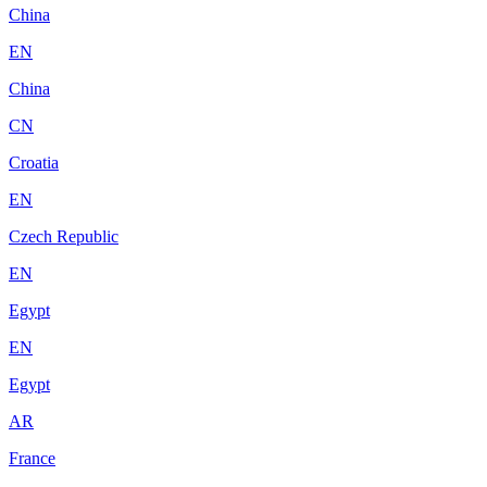
China
EN
China
CN
Croatia
EN
Czech Republic
EN
Egypt
EN
Egypt
AR
France