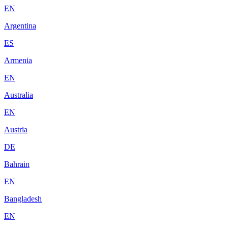
EN
Argentina
ES
Armenia
EN
Australia
EN
Austria
DE
Bahrain
EN
Bangladesh
EN