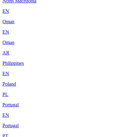
North Macedonia
EN
Oman
EN
Oman
AR
Philippines
EN
Poland
PL
Portugal
EN
Portugal
PT