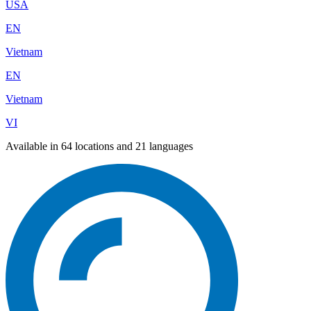
USA
EN
Vietnam
EN
Vietnam
VI
Available in 64 locations and 21 languages