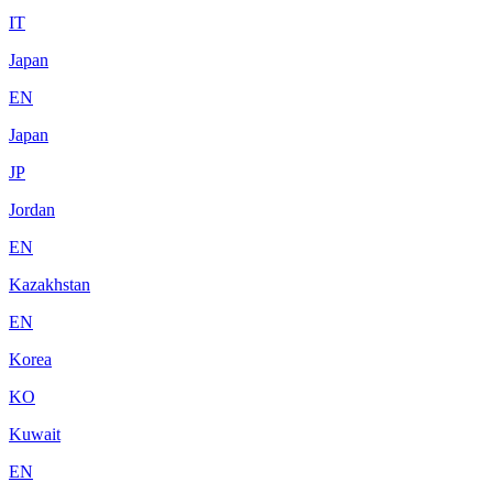
IT
Japan
EN
Japan
JP
Jordan
EN
Kazakhstan
EN
Korea
KO
Kuwait
EN