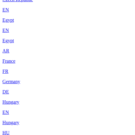
EN
Egypt
EN
Egypt
AR
France
FR
Germany
DE
Hungary
EN
Hungary
HU