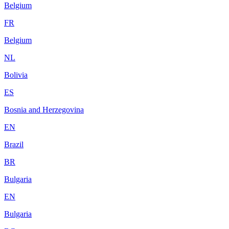
Belgium
FR
Belgium
NL
Bolivia
ES
Bosnia and Herzegovina
EN
Brazil
BR
Bulgaria
EN
Bulgaria