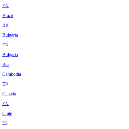
EN
Brazil
BR
Bulgaria
EN
Bulgaria
BG
Cambodia
EN
Canada
EN
Chile
ES