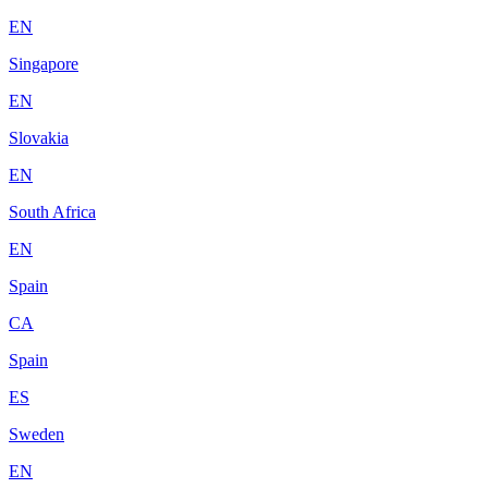
EN
Singapore
EN
Slovakia
EN
South Africa
EN
Spain
CA
Spain
ES
Sweden
EN