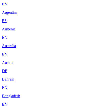
EN
Argentina
ES
Armenia
EN
Australia
EN
Austria
DE
Bahrain
EN
Bangladesh
EN