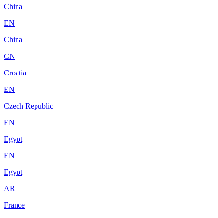
China
EN
China
CN
Croatia
EN
Czech Republic
EN
Egypt
EN
Egypt
AR
France