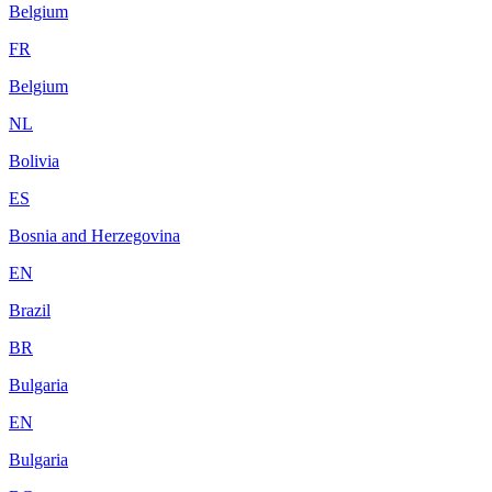
Belgium
FR
Belgium
NL
Bolivia
ES
Bosnia and Herzegovina
EN
Brazil
BR
Bulgaria
EN
Bulgaria