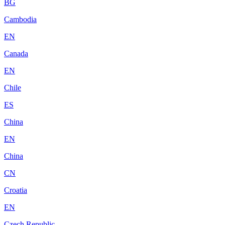
BG
Cambodia
EN
Canada
EN
Chile
ES
China
EN
China
CN
Croatia
EN
Czech Republic