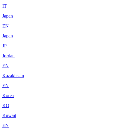
IT
Japan
EN
Japan
JP
Jordan
EN
Kazakhstan
EN
Korea
KO
Kuwait
EN