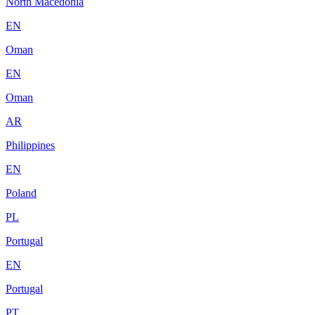
North Macedonia
EN
Oman
EN
Oman
AR
Philippines
EN
Poland
PL
Portugal
EN
Portugal
PT