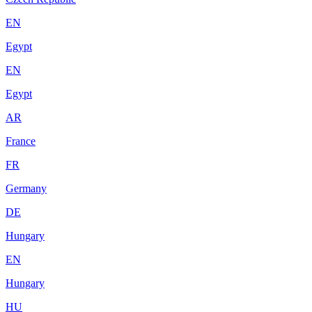
EN
Egypt
EN
Egypt
AR
France
FR
Germany
DE
Hungary
EN
Hungary
HU