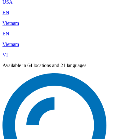
USA
EN
Vietnam
EN
Vietnam
VI
Available in 64 locations and 21 languages