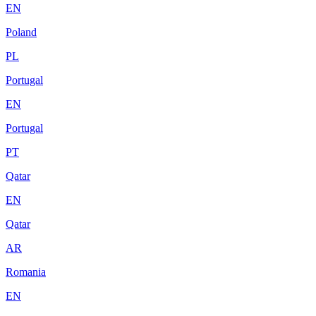
EN
Poland
PL
Portugal
EN
Portugal
PT
Qatar
EN
Qatar
AR
Romania
EN