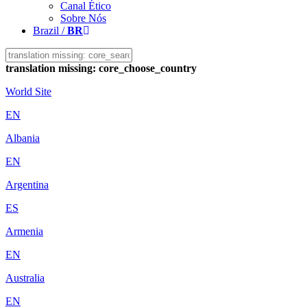
Canal Ético
Sobre Nós
Brazil /
BR
translation missing: core_choose_country
World Site
EN
Albania
EN
Argentina
ES
Armenia
EN
Australia
EN