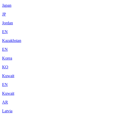
Japan
JP
Jordan
EN
Kazakhstan
EN
Korea
KO
Kuwait
EN
Kuwait
AR
Latvia