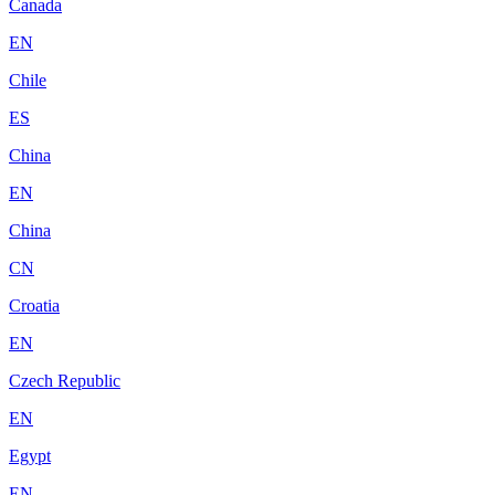
Canada
EN
Chile
ES
China
EN
China
CN
Croatia
EN
Czech Republic
EN
Egypt
EN