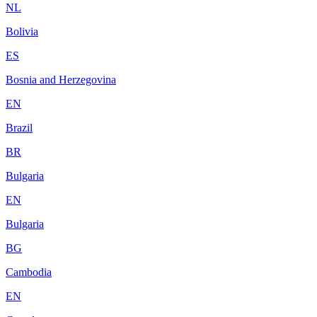
NL
Bolivia
ES
Bosnia and Herzegovina
EN
Brazil
BR
Bulgaria
EN
Bulgaria
BG
Cambodia
EN