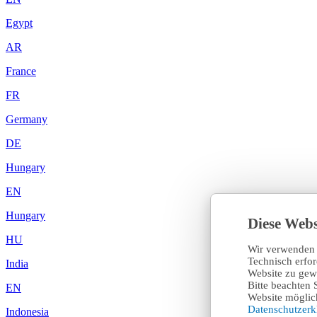
Egypt
AR
France
FR
Germany
DE
Hungary
EN
Hungary
Diese Webs
HU
Wir verwenden 
Technisch erfo
India
Website zu gewä
Bitte beachten 
EN
Website möglich
Datenschutzer
Indonesia