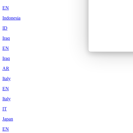
EN
Indonesia
ID
Iraq
EN
Iraq
AR
Italy
EN
Italy
IT
Japan
EN