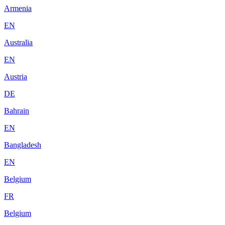
Armenia
EN
Australia
EN
Austria
DE
Bahrain
EN
Bangladesh
EN
Belgium
FR
Belgium