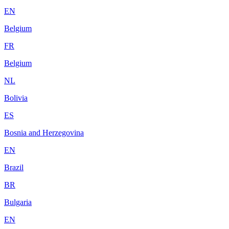
EN
Belgium
FR
Belgium
NL
Bolivia
ES
Bosnia and Herzegovina
EN
Brazil
BR
Bulgaria
EN