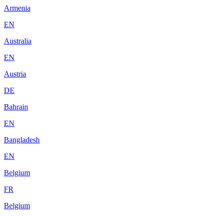
Armenia
EN
Australia
EN
Austria
DE
Bahrain
EN
Bangladesh
EN
Belgium
FR
Belgium