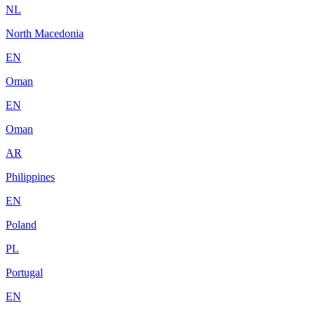
NL
North Macedonia
EN
Oman
EN
Oman
AR
Philippines
EN
Poland
PL
Portugal
EN