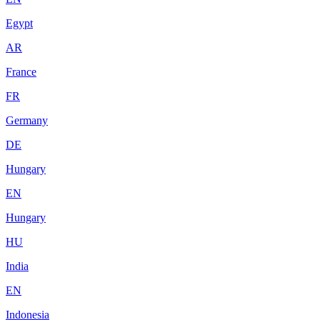
Egypt
AR
France
FR
Germany
DE
Hungary
EN
Hungary
HU
India
EN
Indonesia