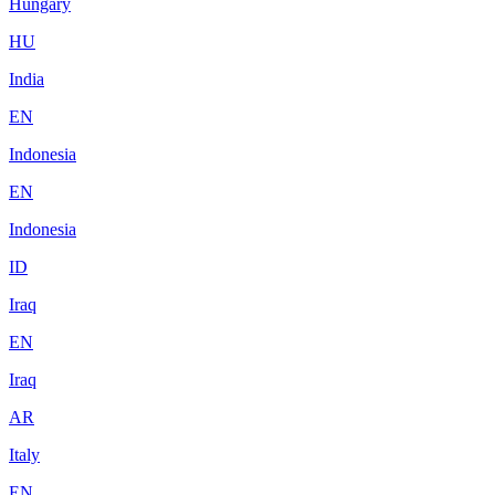
Hungary
HU
India
EN
Indonesia
EN
Indonesia
ID
Iraq
EN
Iraq
AR
Italy
EN