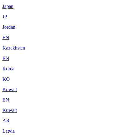
Japan
JP
Jordan
EN
Kazakhstan
EN
Korea
KO
Kuwait
EN
Kuwait
AR
Latvia