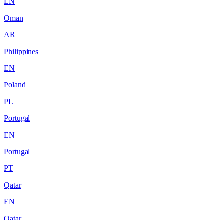
EN
Oman
AR
Philippines
EN
Poland
PL
Portugal
EN
Portugal
PT
Qatar
EN
Qatar