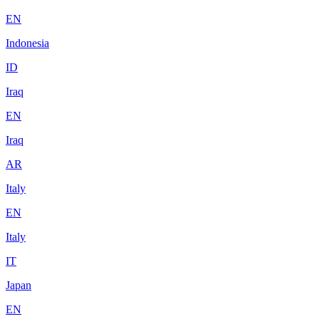
EN
Indonesia
ID
Iraq
EN
Iraq
AR
Italy
EN
Italy
IT
Japan
EN