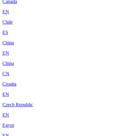
Canada
EN
Chile
ES
China
EN
China
CN
Croatia
EN
Czech Republic
EN
Egypt
EN