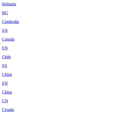
Bulgaria
BG
Cambodia
EN
Canada
EN
Chile
ES
China
EN
China
CN
Croatia