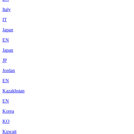
Italy
IT
Japan
EN
Japan
JP
Jordan
EN
Kazakhstan
EN
Korea
KO
Kuwait