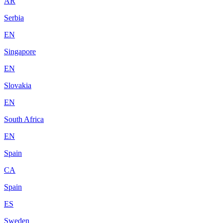
AR
Serbia
EN
Singapore
EN
Slovakia
EN
South Africa
EN
Spain
CA
Spain
ES
Sweden