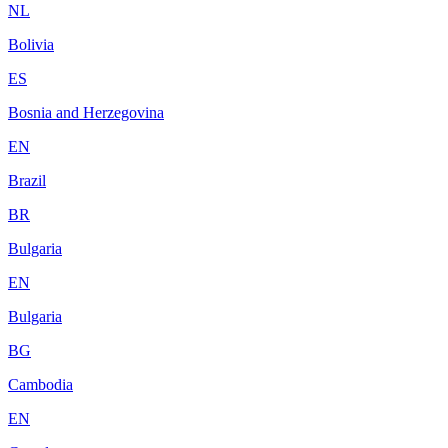
NL
Bolivia
ES
Bosnia and Herzegovina
EN
Brazil
BR
Bulgaria
EN
Bulgaria
BG
Cambodia
EN