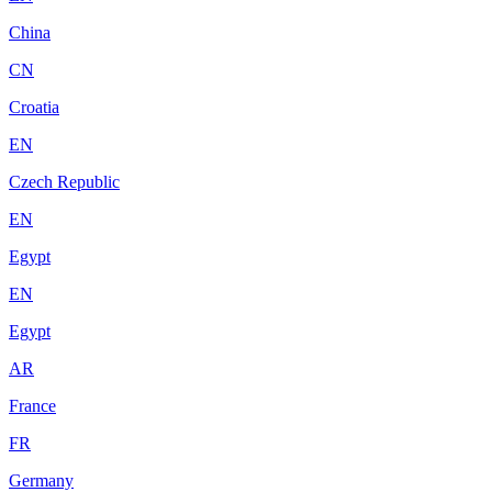
China
CN
Croatia
EN
Czech Republic
EN
Egypt
EN
Egypt
AR
France
FR
Germany