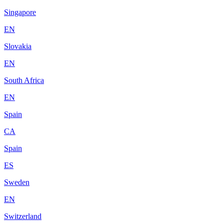
Singapore
EN
Slovakia
EN
South Africa
EN
Spain
CA
Spain
ES
Sweden
EN
Switzerland