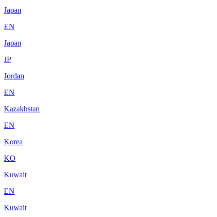
Japan
EN
Japan
JP
Jordan
EN
Kazakhstan
EN
Korea
KO
Kuwait
EN
Kuwait