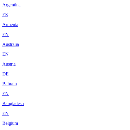
Argentina
ES
Armenia
EN
Australia
EN
Austria
DE
Bahrain
EN
Bangladesh
EN
Belgium