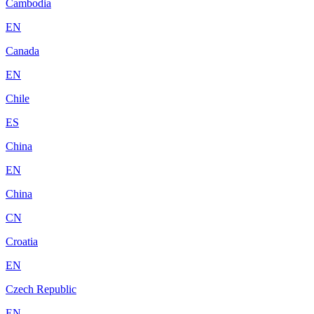
Cambodia
EN
Canada
EN
Chile
ES
China
EN
China
CN
Croatia
EN
Czech Republic
EN