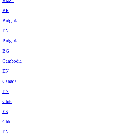
Brazil
BR
Bulgaria
EN
Bulgaria
BG
Cambodia
EN
Canada
EN
Chile
ES
China
EN