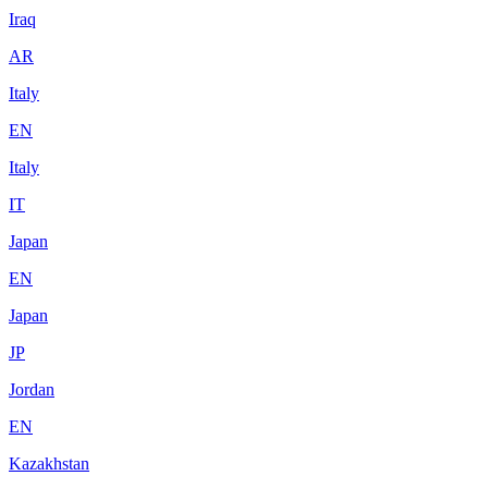
Iraq
AR
Italy
EN
Italy
IT
Japan
EN
Japan
JP
Jordan
EN
Kazakhstan