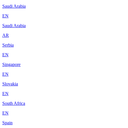
Saudi Arabia
EN
Saudi Arabia
AR
Serbia
EN
Singapore
EN
Slovakia
EN
South Africa
EN
Spain