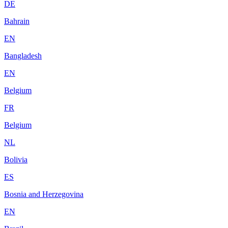
DE
Bahrain
EN
Bangladesh
EN
Belgium
FR
Belgium
NL
Bolivia
ES
Bosnia and Herzegovina
EN