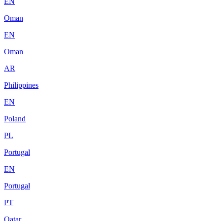
EN
Oman
EN
Oman
AR
Philippines
EN
Poland
PL
Portugal
EN
Portugal
PT
Qatar