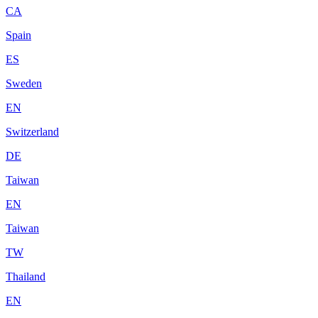
CA
Spain
ES
Sweden
EN
Switzerland
DE
Taiwan
EN
Taiwan
TW
Thailand
EN