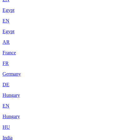
Egypt
EN
Egypt
AR
France
FR
Germany
DE
Hungary
EN
Hungary
HU
India