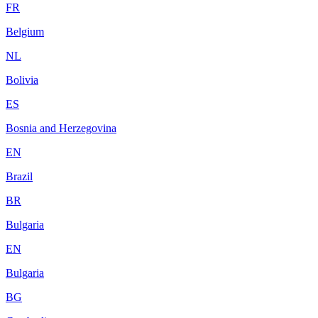
FR
Belgium
NL
Bolivia
ES
Bosnia and Herzegovina
EN
Brazil
BR
Bulgaria
EN
Bulgaria
BG