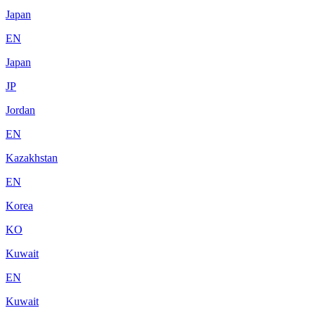
Japan
EN
Japan
JP
Jordan
EN
Kazakhstan
EN
Korea
KO
Kuwait
EN
Kuwait