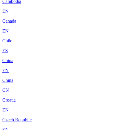
Cambodia
EN
Canada
EN
Chile
ES
China
EN
China
CN
Croatia
EN
Czech Republic
EN