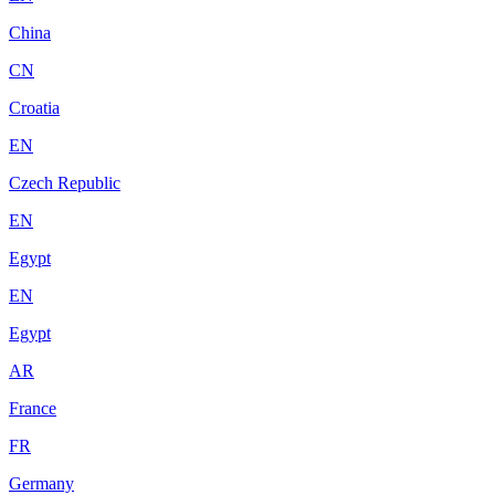
China
CN
Croatia
EN
Czech Republic
EN
Egypt
EN
Egypt
AR
France
FR
Germany