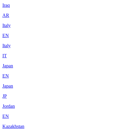
Iraq
AR
Italy
EN
Italy
IT
Japan
EN
Japan
JP
Jordan
EN
Kazakhstan