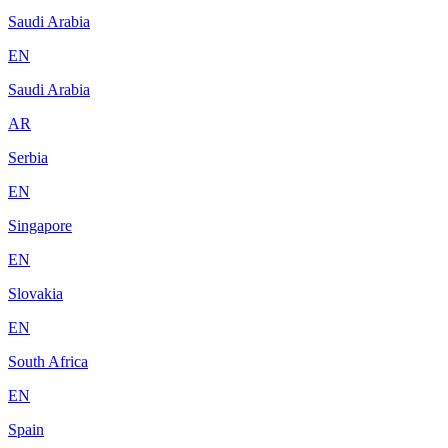
Saudi Arabia
EN
Saudi Arabia
AR
Serbia
EN
Singapore
EN
Slovakia
EN
South Africa
EN
Spain