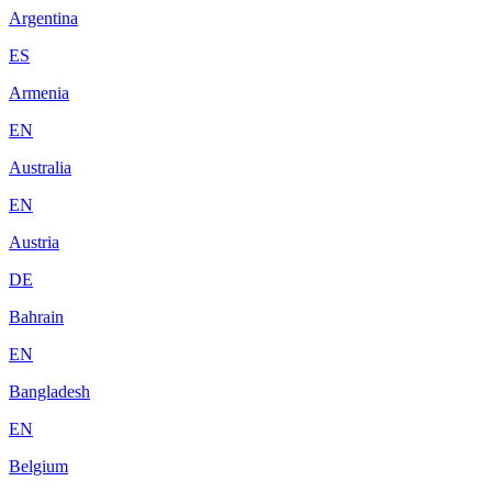
Argentina
ES
Armenia
EN
Australia
EN
Austria
DE
Bahrain
EN
Bangladesh
EN
Belgium