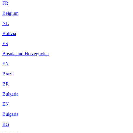
FR
Belgium
NL
Bolivia
ES
Bosnia and Herzegovina
EN
Brazil
BR
Bulgaria
EN
Bulgaria
BG