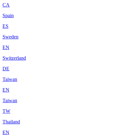
CA
Spain
ES
Sweden
EN
Switzerland
DE
Taiwan
EN
Taiwan
TW
Thailand
EN