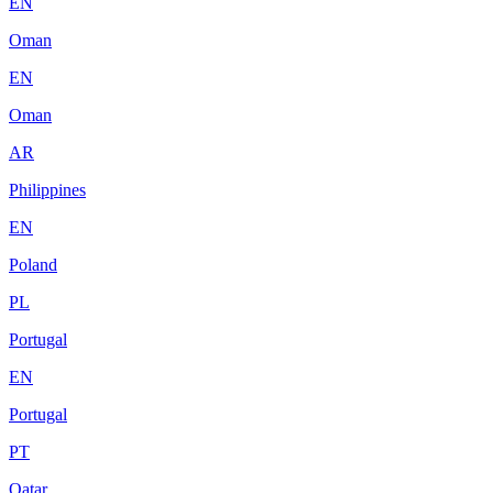
EN
Oman
EN
Oman
AR
Philippines
EN
Poland
PL
Portugal
EN
Portugal
PT
Qatar