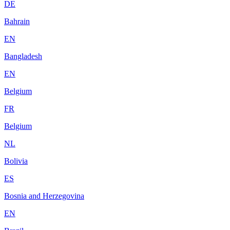
DE
Bahrain
EN
Bangladesh
EN
Belgium
FR
Belgium
NL
Bolivia
ES
Bosnia and Herzegovina
EN