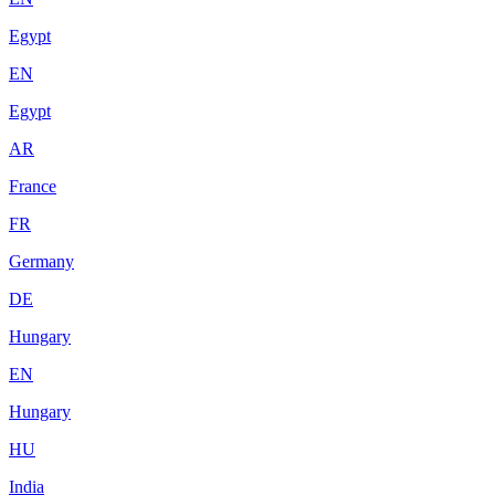
Egypt
EN
Egypt
AR
France
FR
Germany
DE
Hungary
EN
Hungary
HU
India