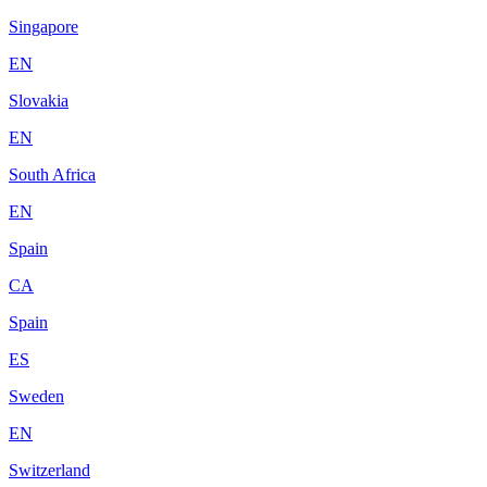
Singapore
EN
Slovakia
EN
South Africa
EN
Spain
CA
Spain
ES
Sweden
EN
Switzerland