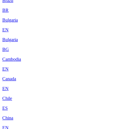
Brazil
BR
Bulgaria
EN
Bulgaria
BG
Cambodia
EN
Canada
EN
Chile
ES
China
EN