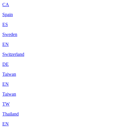
CA
Spain
ES
Sweden
EN
Switzerland
DE
Taiwan
EN
Taiwan
TW
Thailand
EN