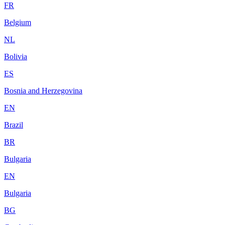
FR
Belgium
NL
Bolivia
ES
Bosnia and Herzegovina
EN
Brazil
BR
Bulgaria
EN
Bulgaria
BG