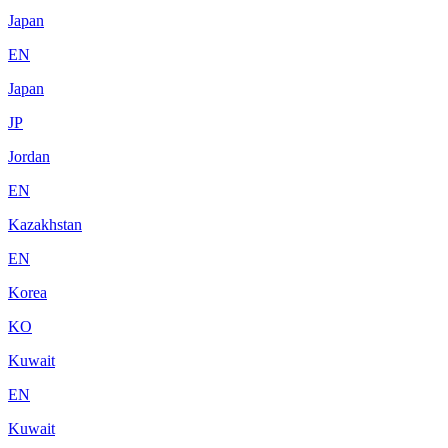
Japan
EN
Japan
JP
Jordan
EN
Kazakhstan
EN
Korea
KO
Kuwait
EN
Kuwait