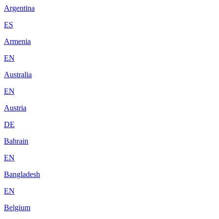
Argentina
ES
Armenia
EN
Australia
EN
Austria
DE
Bahrain
EN
Bangladesh
EN
Belgium