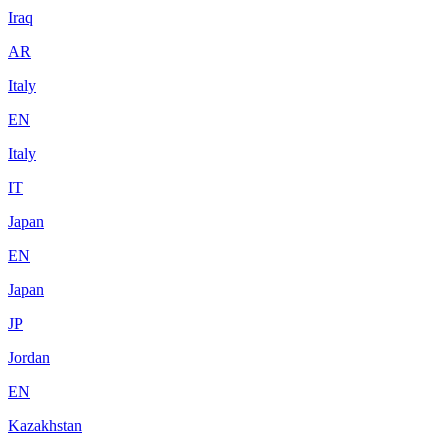
Iraq
AR
Italy
EN
Italy
IT
Japan
EN
Japan
JP
Jordan
EN
Kazakhstan