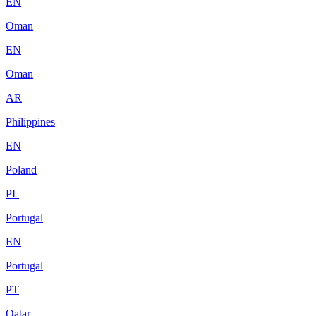
EN
Oman
EN
Oman
AR
Philippines
EN
Poland
PL
Portugal
EN
Portugal
PT
Qatar