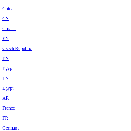
China
CN
Croatia
EN
Czech Republic
EN
Egypt
EN
Egypt
AR
France
FR
Germany