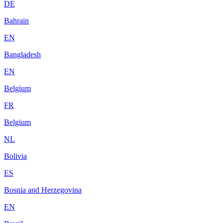
DE
Bahrain
EN
Bangladesh
EN
Belgium
FR
Belgium
NL
Bolivia
ES
Bosnia and Herzegovina
EN