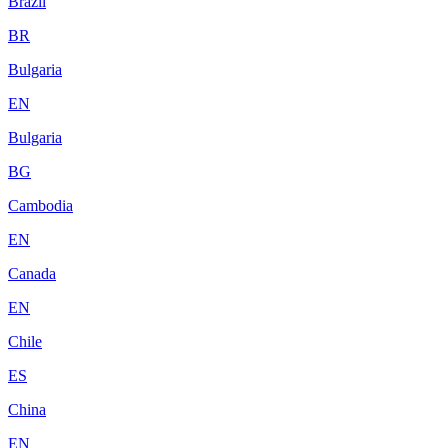
Brazil
BR
Bulgaria
EN
Bulgaria
BG
Cambodia
EN
Canada
EN
Chile
ES
China
EN