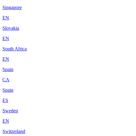
Singapore
EN
Slovakia
EN
South Africa
EN
Spain
CA
Spain
ES
Sweden
EN
Switzerland