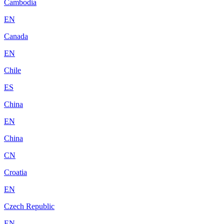
Cambodia
EN
Canada
EN
Chile
ES
China
EN
China
CN
Croatia
EN
Czech Republic
EN