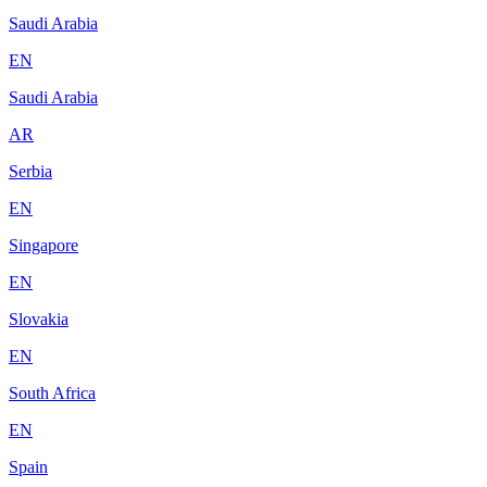
Saudi Arabia
EN
Saudi Arabia
AR
Serbia
EN
Singapore
EN
Slovakia
EN
South Africa
EN
Spain