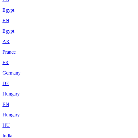
Egypt
EN
Egypt
AR
France
FR
Germany
DE
Hungary
EN
Hungary
HU
India