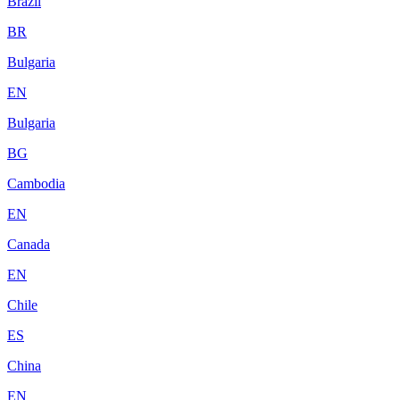
Brazil
BR
Bulgaria
EN
Bulgaria
BG
Cambodia
EN
Canada
EN
Chile
ES
China
EN