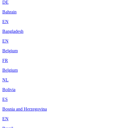
DE
Bahrain
EN
Bangladesh
EN
Belgium
FR
Belgium
NL
Bolivia
ES
Bosnia and Herzegovina
EN