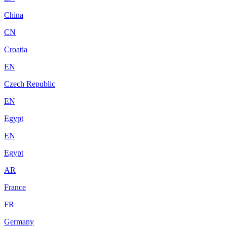
China
CN
Croatia
EN
Czech Republic
EN
Egypt
EN
Egypt
AR
France
FR
Germany