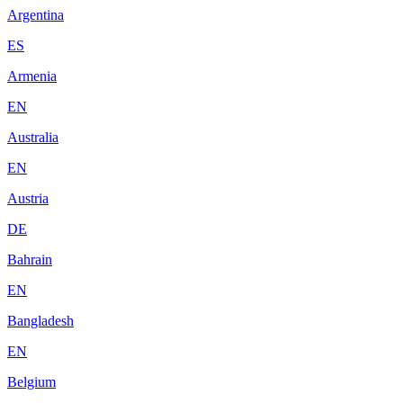
Argentina
ES
Armenia
EN
Australia
EN
Austria
DE
Bahrain
EN
Bangladesh
EN
Belgium