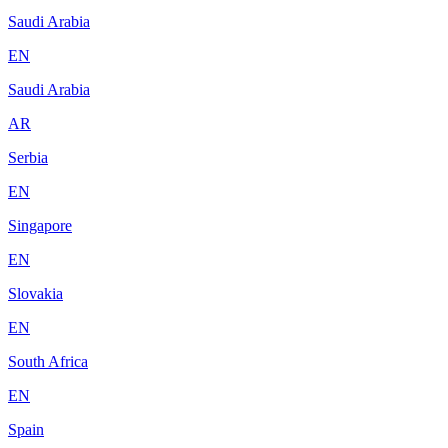
Saudi Arabia
EN
Saudi Arabia
AR
Serbia
EN
Singapore
EN
Slovakia
EN
South Africa
EN
Spain