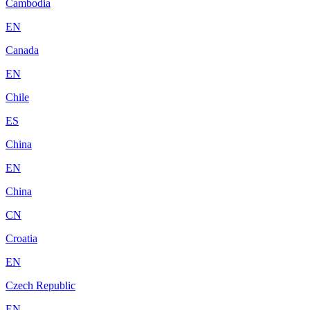
Cambodia
EN
Canada
EN
Chile
ES
China
EN
China
CN
Croatia
EN
Czech Republic
EN