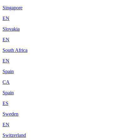
Singapore
EN
Slovakia
EN
South Africa
EN
Spain
CA
Spain
ES
Sweden
EN
Switzerland