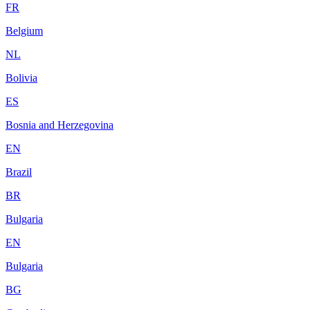
FR
Belgium
NL
Bolivia
ES
Bosnia and Herzegovina
EN
Brazil
BR
Bulgaria
EN
Bulgaria
BG