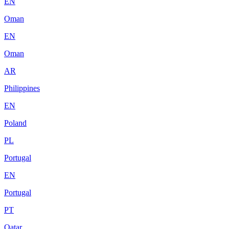
EN
Oman
EN
Oman
AR
Philippines
EN
Poland
PL
Portugal
EN
Portugal
PT
Qatar