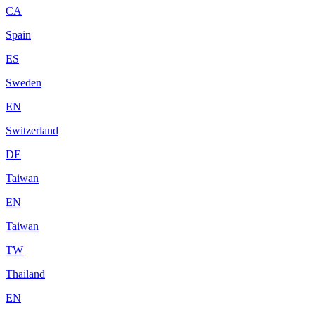
CA
Spain
ES
Sweden
EN
Switzerland
DE
Taiwan
EN
Taiwan
TW
Thailand
EN