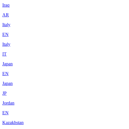
Iraq
AR
Italy
EN
Italy
IT
Japan
EN
Japan
JP
Jordan
EN
Kazakhstan