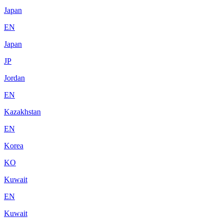
Japan
EN
Japan
JP
Jordan
EN
Kazakhstan
EN
Korea
KO
Kuwait
EN
Kuwait