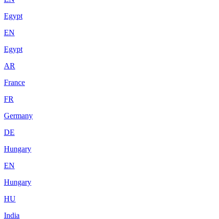
Egypt
EN
Egypt
AR
France
FR
Germany
DE
Hungary
EN
Hungary
HU
India