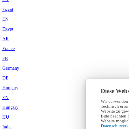
Egypt
EN
Egypt
AR
France
FR
Germany
DE
Hungary
Diese Webs
EN
Wir verwenden 
Technisch erfo
Hungary
Website zu gewä
Bitte beachten 
HU
Website möglich
Datenschutzer
India