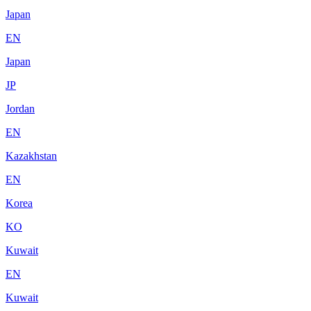
Japan
EN
Japan
JP
Jordan
EN
Kazakhstan
EN
Korea
KO
Kuwait
EN
Kuwait