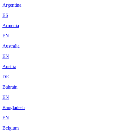
Argentina
ES
Armenia
EN
Australia
EN
Austria
DE
Bahrain
EN
Bangladesh
EN
Belgium