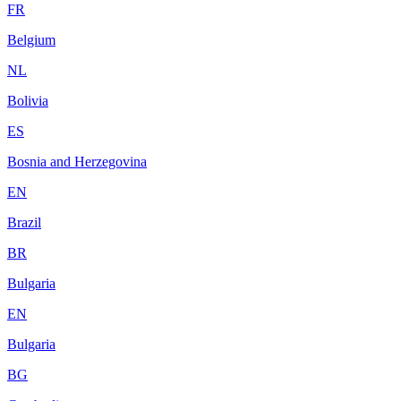
FR
Belgium
NL
Bolivia
ES
Bosnia and Herzegovina
EN
Brazil
BR
Bulgaria
EN
Bulgaria
BG