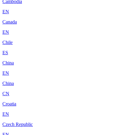
Cambodia
EN
Canada
EN
Chile
ES
China
EN
China
CN
Croatia
EN
Czech Republic
EN