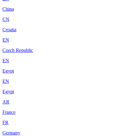
China
CN
Croatia
EN
Czech Republic
EN
Egypt
EN
Egypt
AR
France
FR
Germany