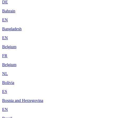
DE
Bahrain
EN
Bangladesh
EN
Belgium
FR
Belgium
NL
Bolivia
ES
Bosnia and Herzegovina
EN