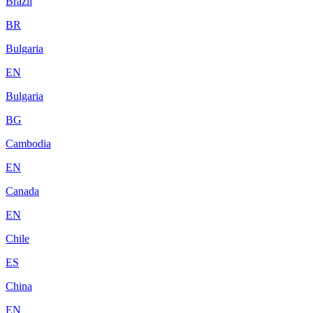
Brazil
BR
Bulgaria
EN
Bulgaria
BG
Cambodia
EN
Canada
EN
Chile
ES
China
EN