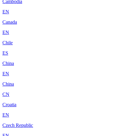
Cambodia
EN
Canada
EN
Chile
ES
China
EN
China
CN
Croatia
EN
Czech Republic
EN