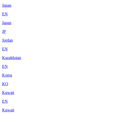
Japan
EN
Japan
JP
Jordan
EN
Kazakhstan
EN
Korea
KO
Kuwait
EN
Kuwait