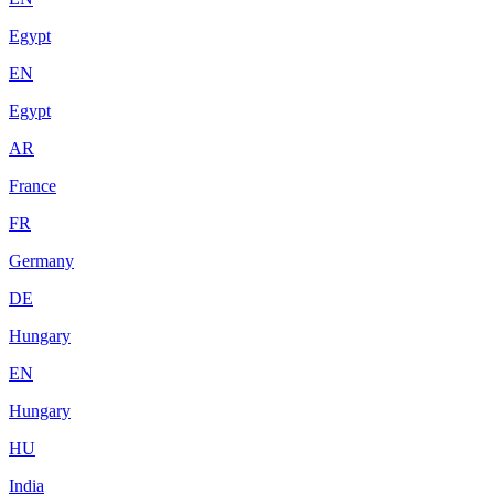
Egypt
EN
Egypt
AR
France
FR
Germany
DE
Hungary
EN
Hungary
HU
India