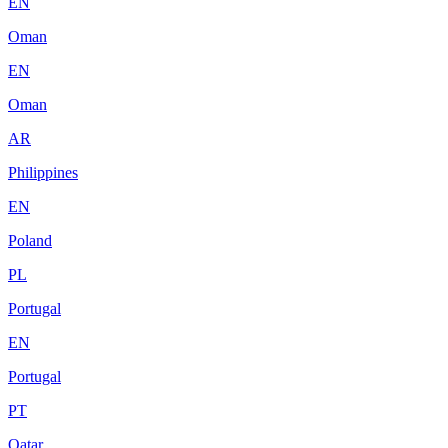
EN
Oman
EN
Oman
AR
Philippines
EN
Poland
PL
Portugal
EN
Portugal
PT
Qatar