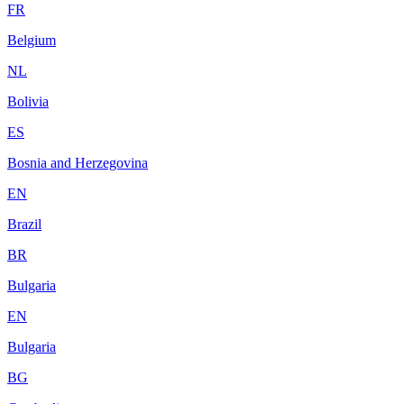
FR
Belgium
NL
Bolivia
ES
Bosnia and Herzegovina
EN
Brazil
BR
Bulgaria
EN
Bulgaria
BG