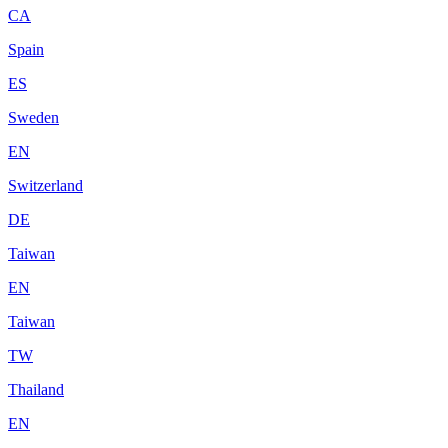
CA
Spain
ES
Sweden
EN
Switzerland
DE
Taiwan
EN
Taiwan
TW
Thailand
EN