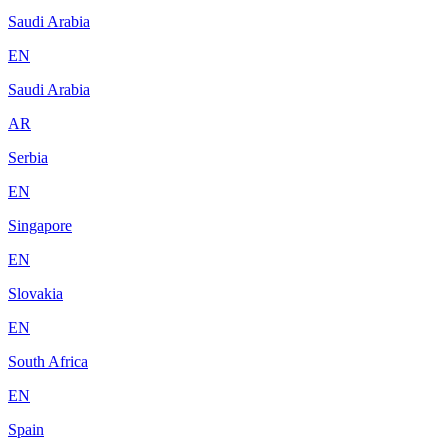
Saudi Arabia
EN
Saudi Arabia
AR
Serbia
EN
Singapore
EN
Slovakia
EN
South Africa
EN
Spain