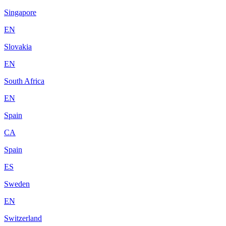
Singapore
EN
Slovakia
EN
South Africa
EN
Spain
CA
Spain
ES
Sweden
EN
Switzerland