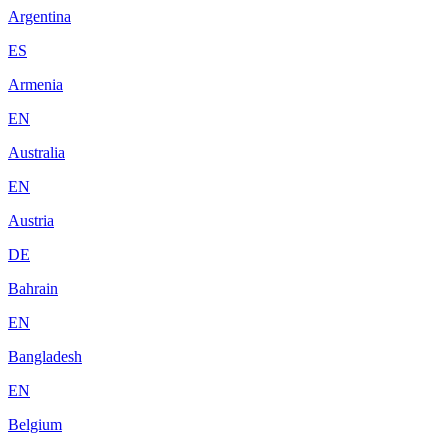
Argentina
ES
Armenia
EN
Australia
EN
Austria
DE
Bahrain
EN
Bangladesh
EN
Belgium