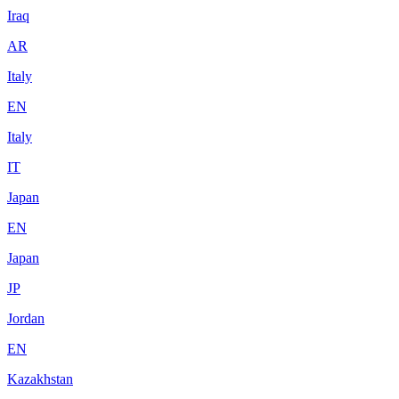
Iraq
AR
Italy
EN
Italy
IT
Japan
EN
Japan
JP
Jordan
EN
Kazakhstan