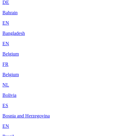
DE
Bahrain
EN
Bangladesh
EN
Belgium
FR
Belgium
NL
Bolivia
ES
Bosnia and Herzegovina
EN