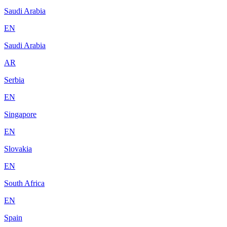
Saudi Arabia
EN
Saudi Arabia
AR
Serbia
EN
Singapore
EN
Slovakia
EN
South Africa
EN
Spain