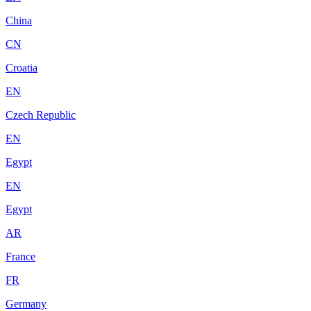
China
CN
Croatia
EN
Czech Republic
EN
Egypt
EN
Egypt
AR
France
FR
Germany