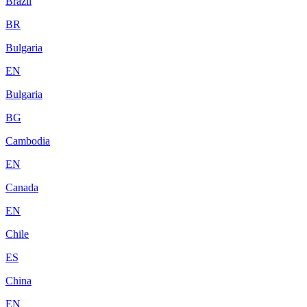
Brazil
BR
Bulgaria
EN
Bulgaria
BG
Cambodia
EN
Canada
EN
Chile
ES
China
EN