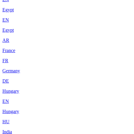
Egypt
EN
Egypt
AR
France
FR
Germany
DE
Hungary
EN
Hungary
HU
India