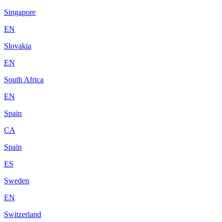
Singapore
EN
Slovakia
EN
South Africa
EN
Spain
CA
Spain
ES
Sweden
EN
Switzerland