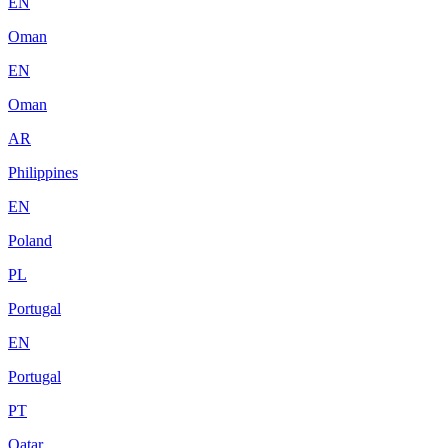
EN
Oman
EN
Oman
AR
Philippines
EN
Poland
PL
Portugal
EN
Portugal
PT
Qatar