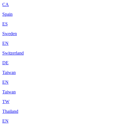
CA
Spain
ES
Sweden
EN
Switzerland
DE
Taiwan
EN
Taiwan
TW
Thailand
EN