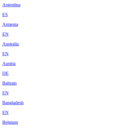
Argentina
ES
Armenia
EN
Australia
EN
Austria
DE
Bahrain
EN
Bangladesh
EN
Belgium