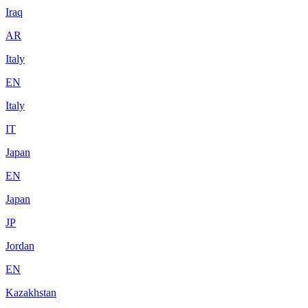
Iraq
AR
Italy
EN
Italy
IT
Japan
EN
Japan
JP
Jordan
EN
Kazakhstan