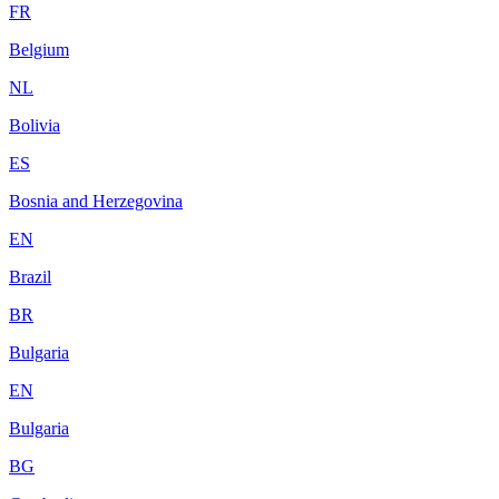
FR
Belgium
NL
Bolivia
ES
Bosnia and Herzegovina
EN
Brazil
BR
Bulgaria
EN
Bulgaria
BG