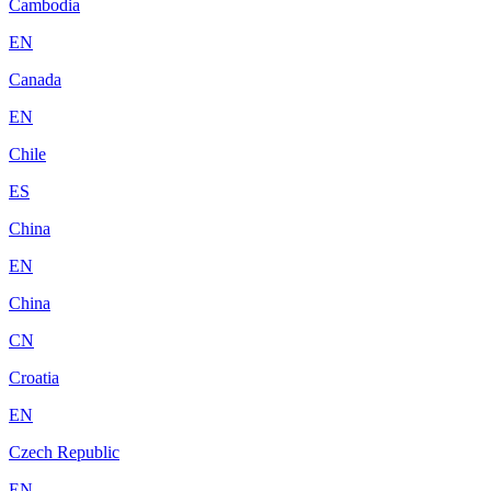
Cambodia
EN
Canada
EN
Chile
ES
China
EN
China
CN
Croatia
EN
Czech Republic
EN