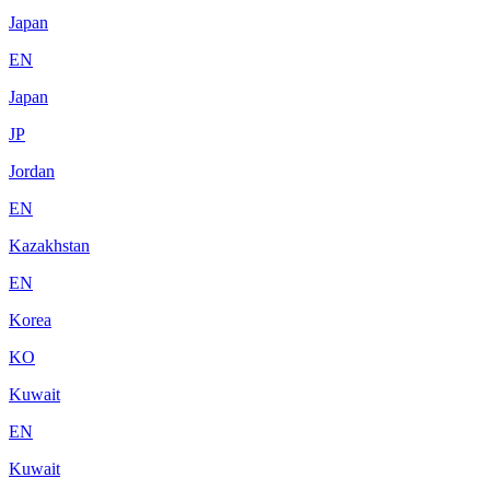
Japan
EN
Japan
JP
Jordan
EN
Kazakhstan
EN
Korea
KO
Kuwait
EN
Kuwait