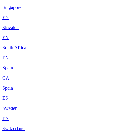
Singapore
EN
Slovakia
EN
South Africa
EN
Spain
CA
Spain
ES
Sweden
EN
Switzerland