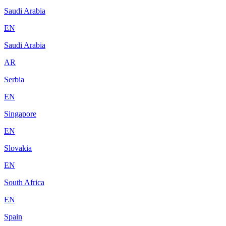
Saudi Arabia
EN
Saudi Arabia
AR
Serbia
EN
Singapore
EN
Slovakia
EN
South Africa
EN
Spain