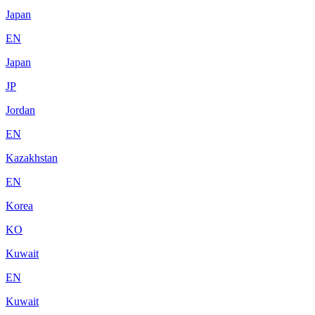
Japan
EN
Japan
JP
Jordan
EN
Kazakhstan
EN
Korea
KO
Kuwait
EN
Kuwait