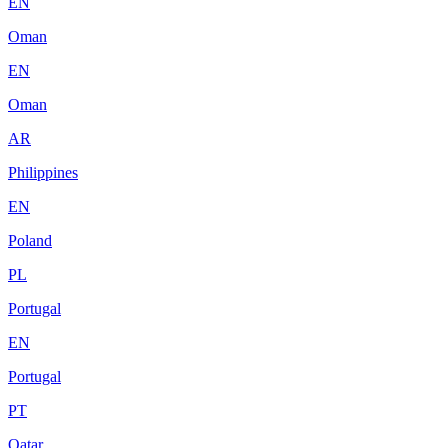
EN
Oman
EN
Oman
AR
Philippines
EN
Poland
PL
Portugal
EN
Portugal
PT
Qatar