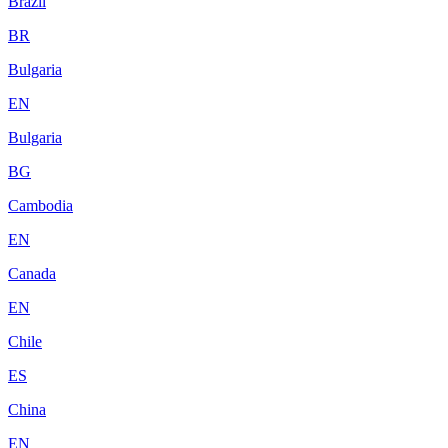
Brazil
BR
Bulgaria
EN
Bulgaria
BG
Cambodia
EN
Canada
EN
Chile
ES
China
EN