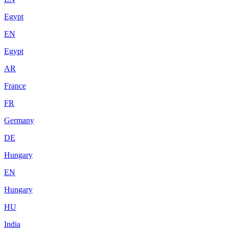
Egypt
EN
Egypt
AR
France
FR
Germany
DE
Hungary
EN
Hungary
HU
India