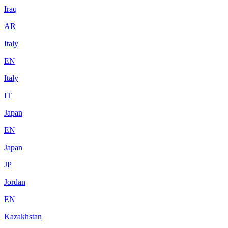
Iraq
AR
Italy
EN
Italy
IT
Japan
EN
Japan
JP
Jordan
EN
Kazakhstan