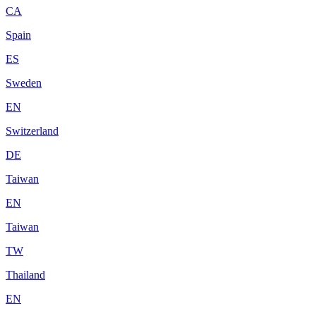
CA
Spain
ES
Sweden
EN
Switzerland
DE
Taiwan
EN
Taiwan
TW
Thailand
EN