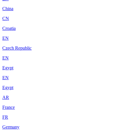
China
CN
Croatia
EN
Czech Republic
EN
Egypt
EN
Egypt
AR
France
FR
Germany