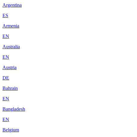
Argentina
ES
Armenia
EN
Australia
EN
Austria
DE
Bahrain
EN
Bangladesh
EN
Belgium