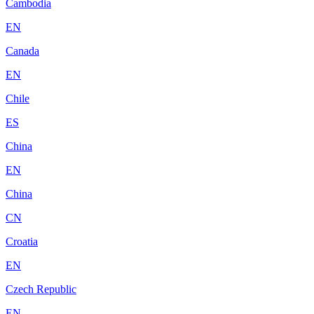
Cambodia
EN
Canada
EN
Chile
ES
China
EN
China
CN
Croatia
EN
Czech Republic
EN