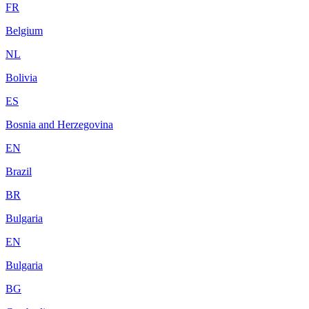
FR
Belgium
NL
Bolivia
ES
Bosnia and Herzegovina
EN
Brazil
BR
Bulgaria
EN
Bulgaria
BG