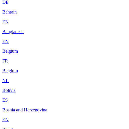
DE
Bahrain
EN
Bangladesh
EN
Belgium
FR
Belgium
NL
Bolivia
ES
Bosnia and Herzegovina
EN