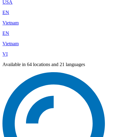
USA
EN
Vietnam
EN
Vietnam
VI
Available in 64 locations and 21 languages