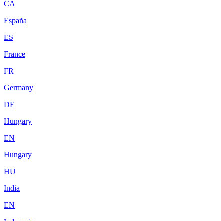
CA
España
ES
France
FR
Germany
DE
Hungary
EN
Hungary
HU
India
EN