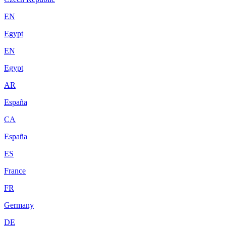
EN
Egypt
EN
Egypt
AR
España
CA
España
ES
France
FR
Germany
DE