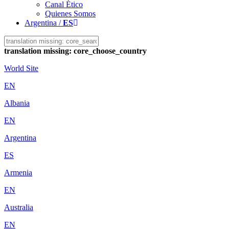
Canal Ético
Quienes Somos
Argentina /
ES
translation missing: core_choose_country
World Site
EN
Albania
EN
Argentina
ES
Armenia
EN
Australia
EN