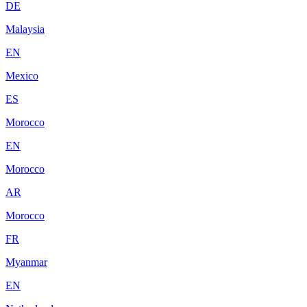
DE
Malaysia
EN
Mexico
ES
Morocco
EN
Morocco
AR
Morocco
FR
Myanmar
EN