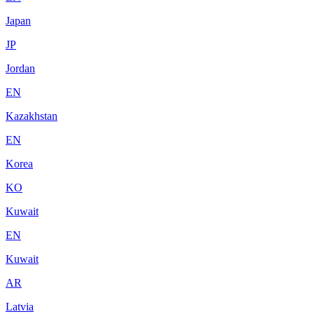
Japan
JP
Jordan
EN
Kazakhstan
EN
Korea
KO
Kuwait
EN
Kuwait
AR
Latvia