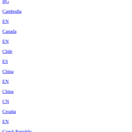
BG
Cambodia
EN
Canada
EN
Chile
ES
China
EN
China
CN
Croatia
EN
Czech Republic