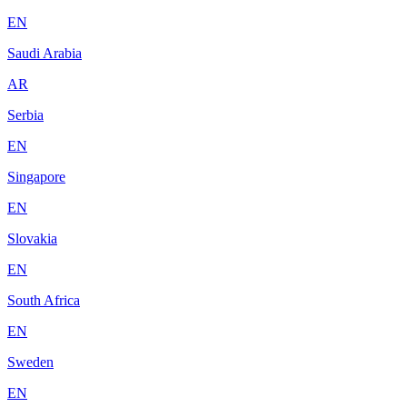
EN
Saudi Arabia
AR
Serbia
EN
Singapore
EN
Slovakia
EN
South Africa
EN
Sweden
EN