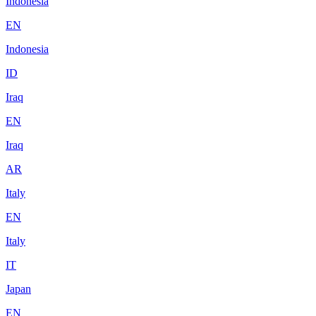
Indonesia
EN
Indonesia
ID
Iraq
EN
Iraq
AR
Italy
EN
Italy
IT
Japan
EN