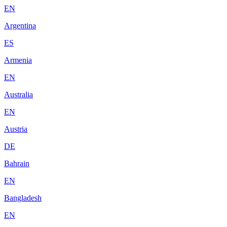
EN
Argentina
ES
Armenia
EN
Australia
EN
Austria
DE
Bahrain
EN
Bangladesh
EN