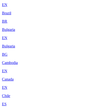
EN
Brazil
BR
Bulgaria
EN
Bulgaria
BG
Cambodia
EN
Canada
EN
Chile
ES