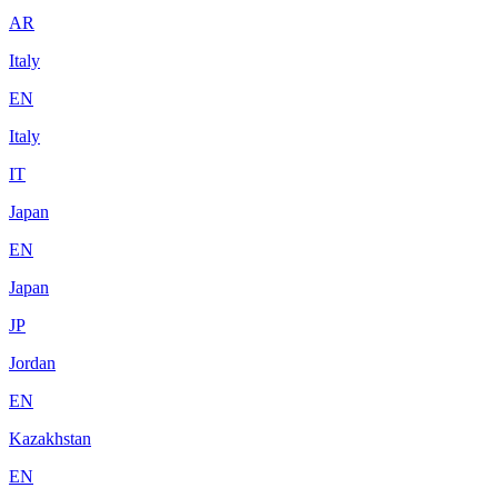
AR
Italy
EN
Italy
IT
Japan
EN
Japan
JP
Jordan
EN
Kazakhstan
EN