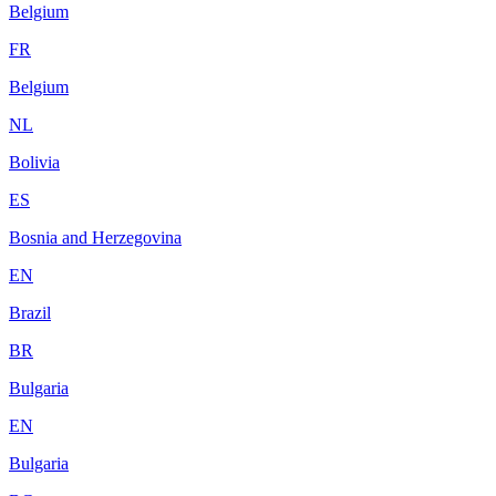
Belgium
FR
Belgium
NL
Bolivia
ES
Bosnia and Herzegovina
EN
Brazil
BR
Bulgaria
EN
Bulgaria