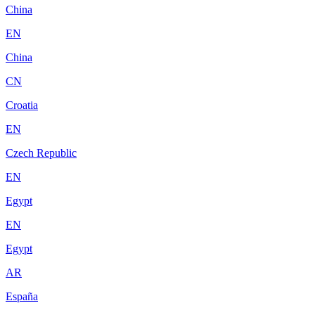
China
EN
China
CN
Croatia
EN
Czech Republic
EN
Egypt
EN
Egypt
AR
España