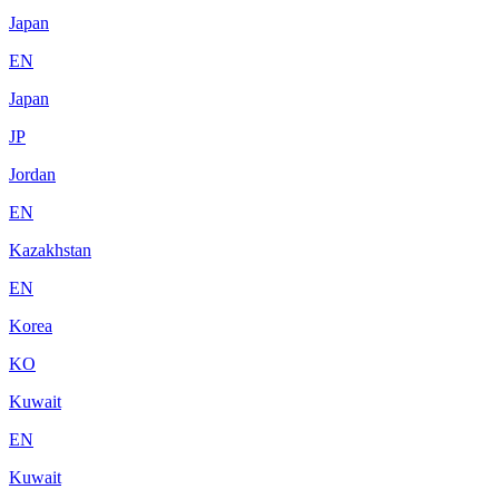
Japan
EN
Japan
JP
Jordan
EN
Kazakhstan
EN
Korea
KO
Kuwait
EN
Kuwait