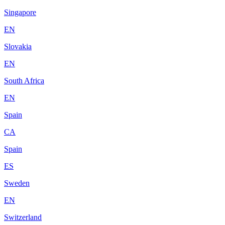
Singapore
EN
Slovakia
EN
South Africa
EN
Spain
CA
Spain
ES
Sweden
EN
Switzerland