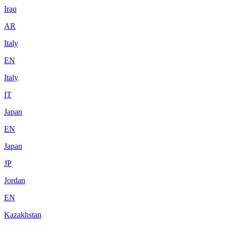
Iraq
AR
Italy
EN
Italy
IT
Japan
EN
Japan
JP
Jordan
EN
Kazakhstan