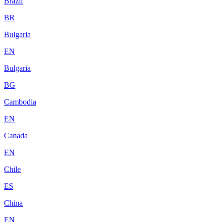
Brazil
BR
Bulgaria
EN
Bulgaria
BG
Cambodia
EN
Canada
EN
Chile
ES
China
EN