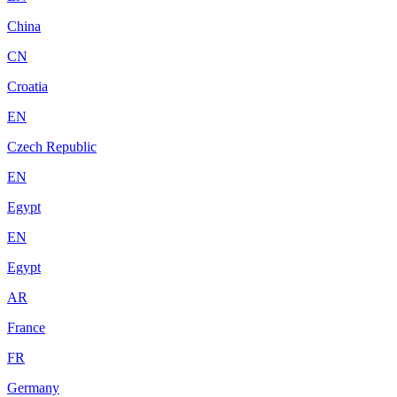
China
CN
Croatia
EN
Czech Republic
EN
Egypt
EN
Egypt
AR
France
FR
Germany