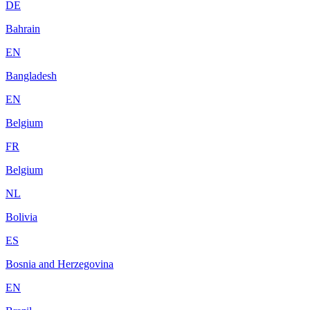
DE
Bahrain
EN
Bangladesh
EN
Belgium
FR
Belgium
NL
Bolivia
ES
Bosnia and Herzegovina
EN