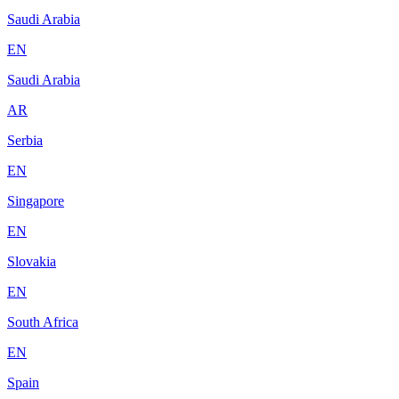
Saudi Arabia
EN
Saudi Arabia
AR
Serbia
EN
Singapore
EN
Slovakia
EN
South Africa
EN
Spain