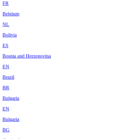
FR
Belgium
NL
Bolivia
ES
Bosnia and Herzegovina
EN
Brazil
BR
Bulgaria
EN
Bulgaria
BG