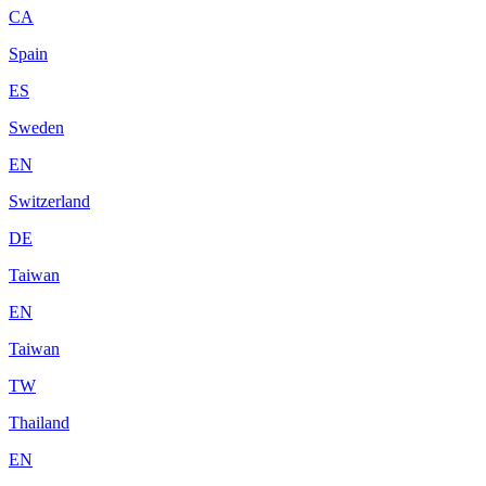
CA
Spain
ES
Sweden
EN
Switzerland
DE
Taiwan
EN
Taiwan
TW
Thailand
EN