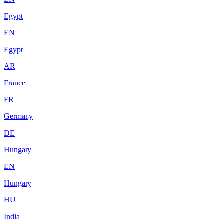
Egypt
EN
Egypt
AR
France
FR
Germany
DE
Hungary
EN
Hungary
HU
India