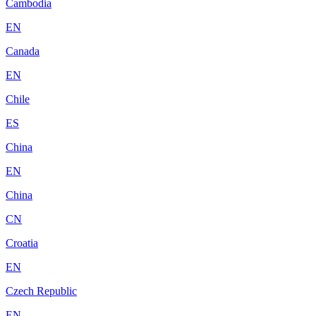
Cambodia
EN
Canada
EN
Chile
ES
China
EN
China
CN
Croatia
EN
Czech Republic
EN