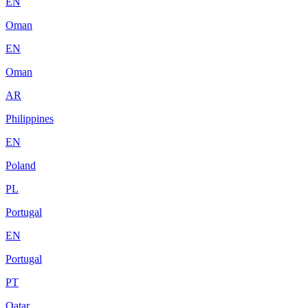
EN
Oman
EN
Oman
AR
Philippines
EN
Poland
PL
Portugal
EN
Portugal
PT
Qatar