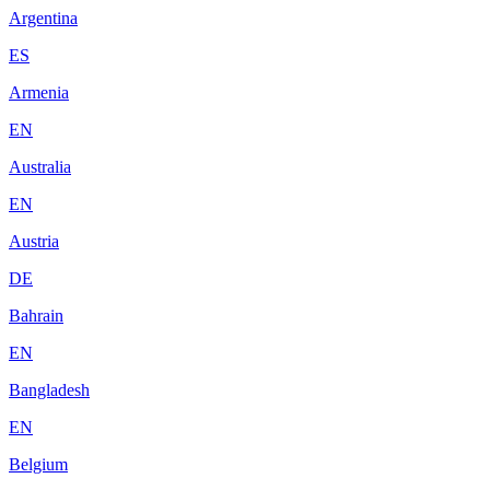
Argentina
ES
Armenia
EN
Australia
EN
Austria
DE
Bahrain
EN
Bangladesh
EN
Belgium