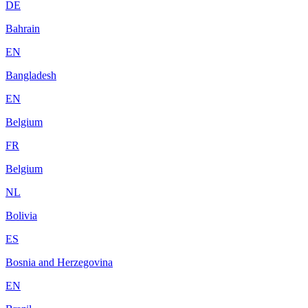
DE
Bahrain
EN
Bangladesh
EN
Belgium
FR
Belgium
NL
Bolivia
ES
Bosnia and Herzegovina
EN