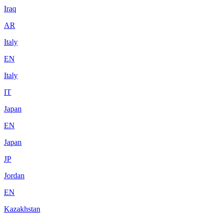
Iraq
AR
Italy
EN
Italy
IT
Japan
EN
Japan
JP
Jordan
EN
Kazakhstan