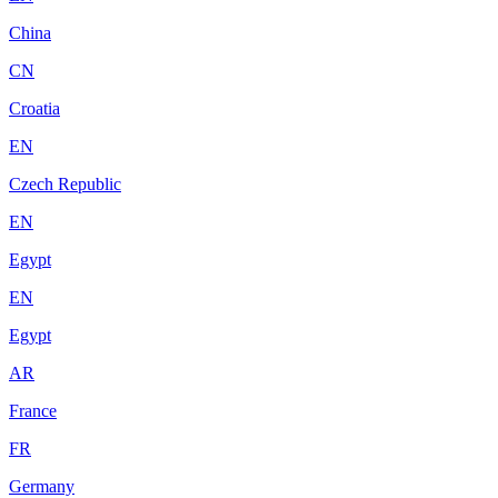
China
CN
Croatia
EN
Czech Republic
EN
Egypt
EN
Egypt
AR
France
FR
Germany