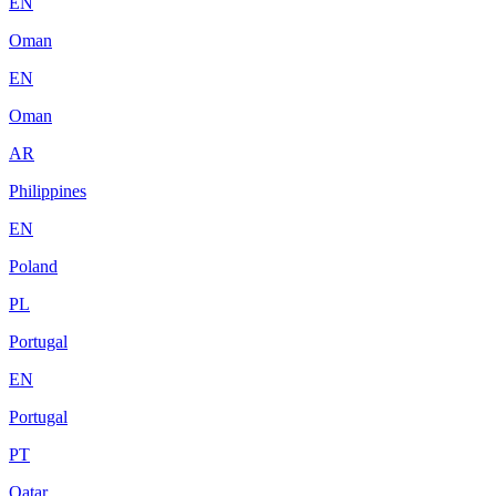
EN
Oman
EN
Oman
AR
Philippines
EN
Poland
PL
Portugal
EN
Portugal
PT
Qatar