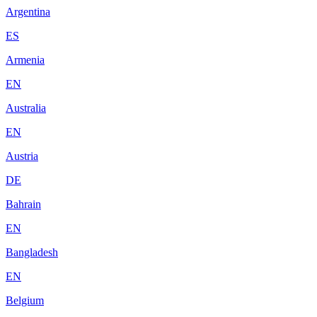
Argentina
ES
Armenia
EN
Australia
EN
Austria
DE
Bahrain
EN
Bangladesh
EN
Belgium