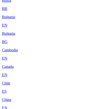
Brazil
BR
Bulgaria
EN
Bulgaria
BG
Cambodia
EN
Canada
EN
Chile
ES
China
EN