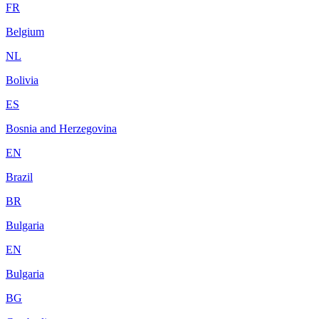
FR
Belgium
NL
Bolivia
ES
Bosnia and Herzegovina
EN
Brazil
BR
Bulgaria
EN
Bulgaria
BG