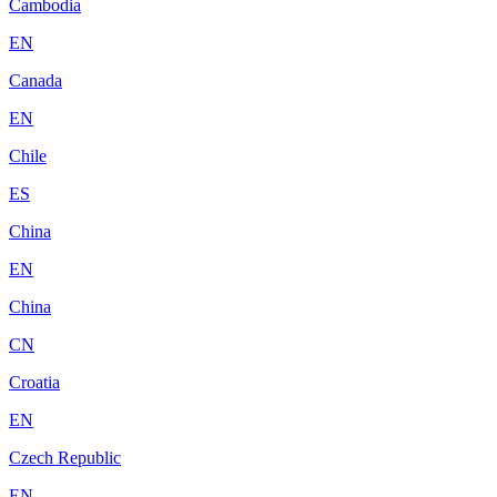
Cambodia
EN
Canada
EN
Chile
ES
China
EN
China
CN
Croatia
EN
Czech Republic
EN