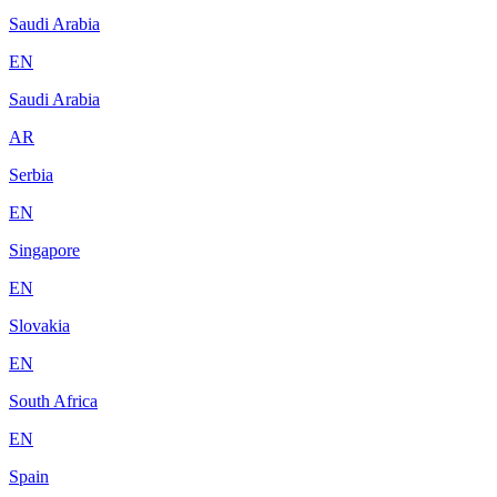
Saudi Arabia
EN
Saudi Arabia
AR
Serbia
EN
Singapore
EN
Slovakia
EN
South Africa
EN
Spain