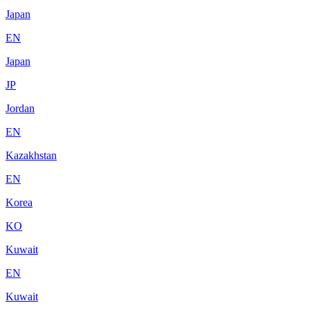
Japan
EN
Japan
JP
Jordan
EN
Kazakhstan
EN
Korea
KO
Kuwait
EN
Kuwait