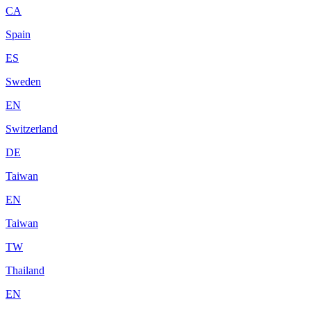
CA
Spain
ES
Sweden
EN
Switzerland
DE
Taiwan
EN
Taiwan
TW
Thailand
EN