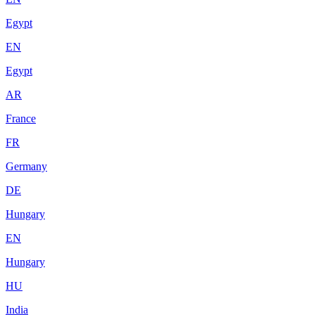
Egypt
EN
Egypt
AR
France
FR
Germany
DE
Hungary
EN
Hungary
HU
India