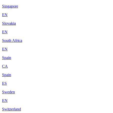
Singapore
EN
Slovakia
EN
South Africa
EN
Spain
CA
Spain
ES
Sweden
EN
Switzerland