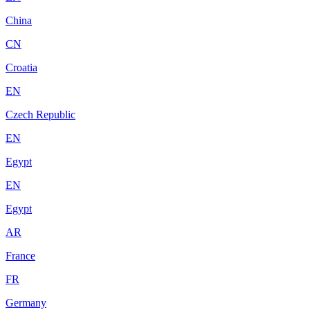
China
CN
Croatia
EN
Czech Republic
EN
Egypt
EN
Egypt
AR
France
FR
Germany