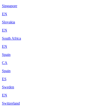
Singapore
EN
Slovakia
EN
South Africa
EN
Spain
CA
Spain
ES
Sweden
EN
Switzerland