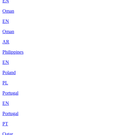
EN
Oman
EN
Oman
AR
Philippines
EN
Poland
PL
Portugal
EN
Portugal
PT
Qatar