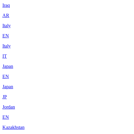
Iraq
AR
Italy
EN
Italy
IT
Japan
EN
Japan
JP
Jordan
EN
Kazakhstan