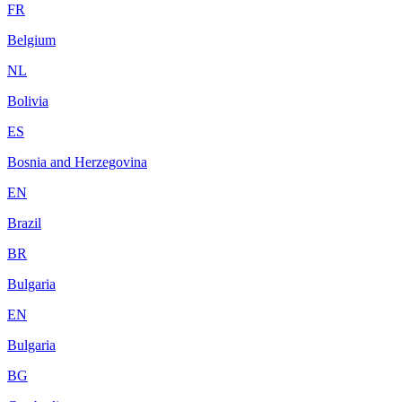
FR
Belgium
NL
Bolivia
ES
Bosnia and Herzegovina
EN
Brazil
BR
Bulgaria
EN
Bulgaria
BG