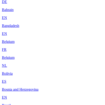
DE
Bahrain
EN
Bangladesh
EN
Belgium
FR
Belgium
NL
Bolivia
ES
Bosnia and Herzegovina
EN