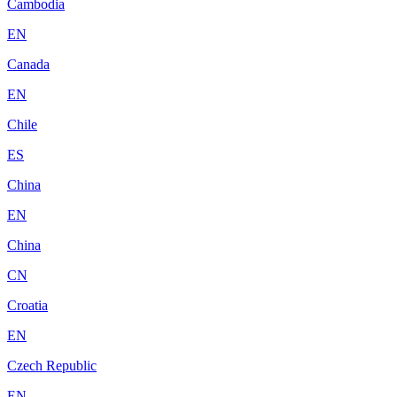
Cambodia
EN
Canada
EN
Chile
ES
China
EN
China
CN
Croatia
EN
Czech Republic
EN