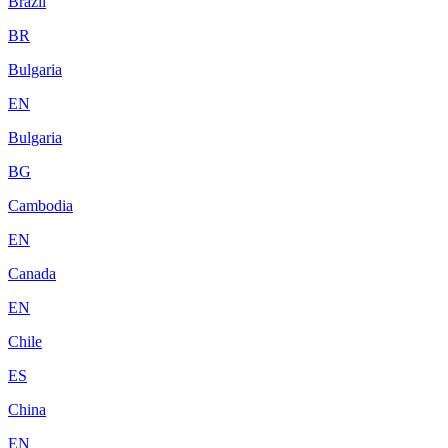
Brazil
BR
Bulgaria
EN
Bulgaria
BG
Cambodia
EN
Canada
EN
Chile
ES
China
EN