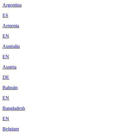
Argentina
ES
Armenia
EN
Australia
EN
Austria
DE
Bahrain
EN
Bangladesh
EN
Belgium