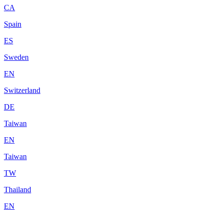
CA
Spain
ES
Sweden
EN
Switzerland
DE
Taiwan
EN
Taiwan
TW
Thailand
EN