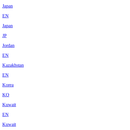
Japan
EN
Japan
JP
Jordan
EN
Kazakhstan
EN
Korea
KO
Kuwait
EN
Kuwait