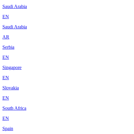
Saudi Arabia
EN
Saudi Arabia
AR
Serbia
EN
Singapore
EN
Slovakia
EN
South Africa
EN
Spain