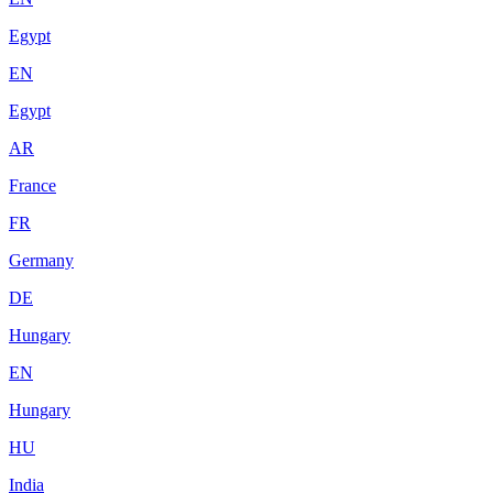
Egypt
EN
Egypt
AR
France
FR
Germany
DE
Hungary
EN
Hungary
HU
India