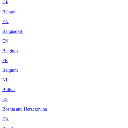
DE
Bahrain
EN
Bangladesh
EN
Belgium
FR
Belgium
NL
Bolivia
ES
Bosnia and Herzegovina
EN