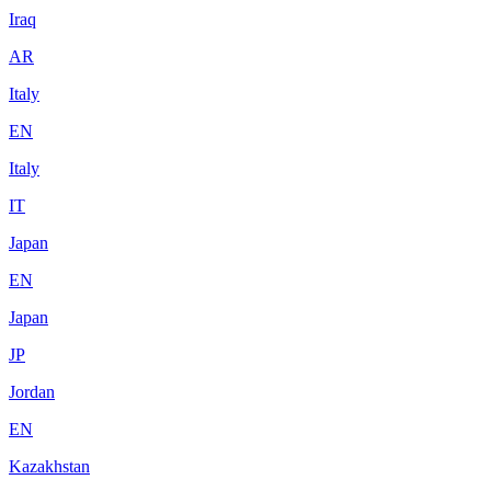
Iraq
AR
Italy
EN
Italy
IT
Japan
EN
Japan
JP
Jordan
EN
Kazakhstan