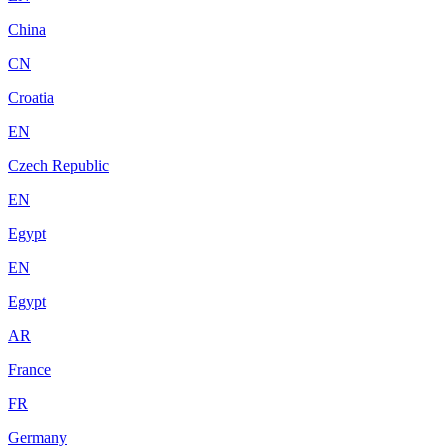
China
CN
Croatia
EN
Czech Republic
EN
Egypt
EN
Egypt
AR
France
FR
Germany