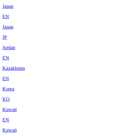
Japan
EN
Japan
JP
Jordan
EN
Kazakhstan
EN
Korea
KO
Kuwait
EN
Kuwait