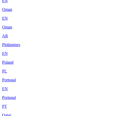
EN
Oman
EN
Oman
AR
Philippines
EN
Poland
PL
Portugal
EN
Portugal
PT
Qatar