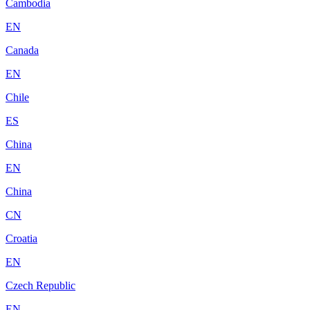
Cambodia
EN
Canada
EN
Chile
ES
China
EN
China
CN
Croatia
EN
Czech Republic
EN