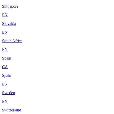
Singapore
EN
Slovakia
EN
South Africa
EN
Spain
CA
Spain
ES
Sweden
EN
Switzerland