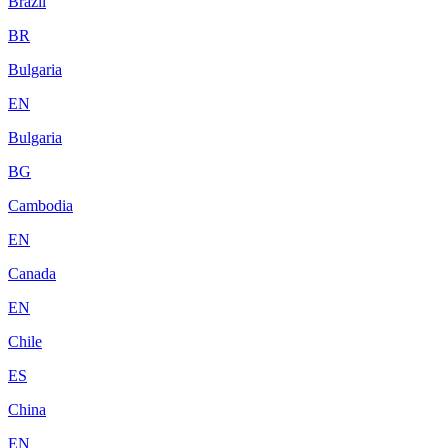
Brazil
BR
Bulgaria
EN
Bulgaria
BG
Cambodia
EN
Canada
EN
Chile
ES
China
EN