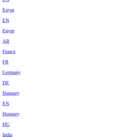
Egypt
EN
Egypt
AR
France
FR
Germany
DE
Hungary
EN
Hungary
HU
India