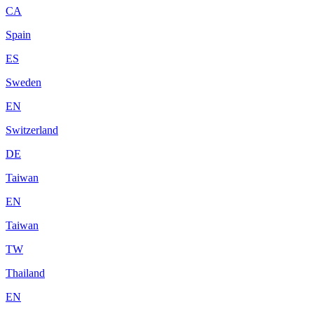
CA
Spain
ES
Sweden
EN
Switzerland
DE
Taiwan
EN
Taiwan
TW
Thailand
EN