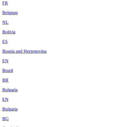
FR
Belgium
NL
Bolivia
ES
Bosnia and Herzegovina
EN
Brazil
BR
Bulgaria
EN
Bulgaria
BG