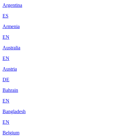
Argentina
ES
Armenia
EN
Australia
EN
Austria
DE
Bahrain
EN
Bangladesh
EN
Belgium