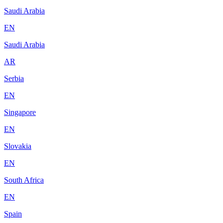
Saudi Arabia
EN
Saudi Arabia
AR
Serbia
EN
Singapore
EN
Slovakia
EN
South Africa
EN
Spain