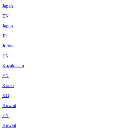
Japan
EN
Japan
JP
Jordan
EN
Kazakhstan
EN
Korea
KO
Kuwait
EN
Kuwait