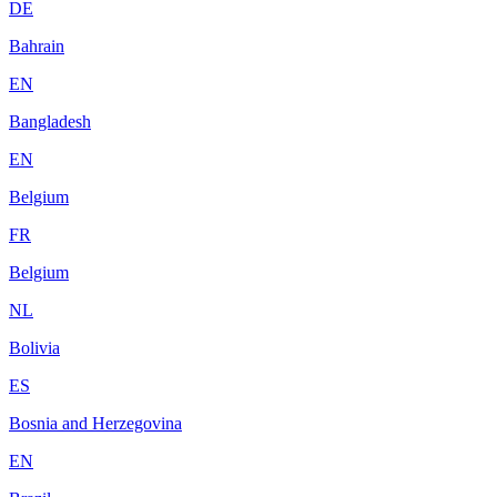
DE
Bahrain
EN
Bangladesh
EN
Belgium
FR
Belgium
NL
Bolivia
ES
Bosnia and Herzegovina
EN