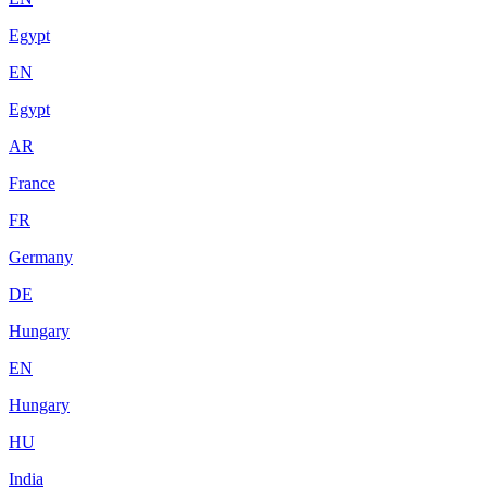
Egypt
EN
Egypt
AR
France
FR
Germany
DE
Hungary
EN
Hungary
HU
India