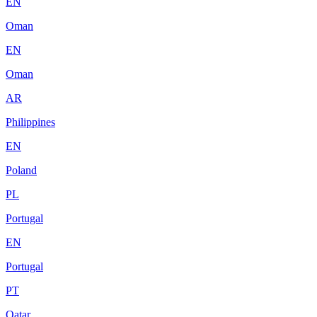
EN
Oman
EN
Oman
AR
Philippines
EN
Poland
PL
Portugal
EN
Portugal
PT
Qatar