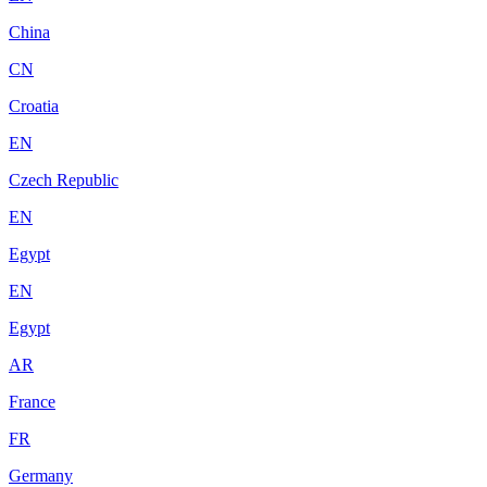
China
CN
Croatia
EN
Czech Republic
EN
Egypt
EN
Egypt
AR
France
FR
Germany