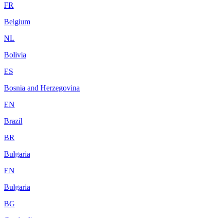
FR
Belgium
NL
Bolivia
ES
Bosnia and Herzegovina
EN
Brazil
BR
Bulgaria
EN
Bulgaria
BG