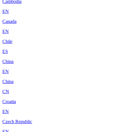
Cambodia
EN
Canada
EN
Chile
ES
China
EN
China
CN
Croatia
EN
Czech Republic
EN