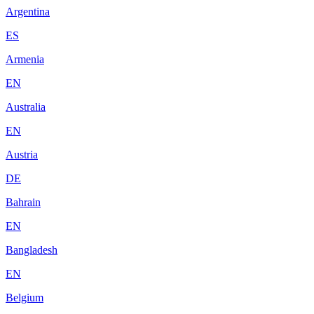
Argentina
ES
Armenia
EN
Australia
EN
Austria
DE
Bahrain
EN
Bangladesh
EN
Belgium