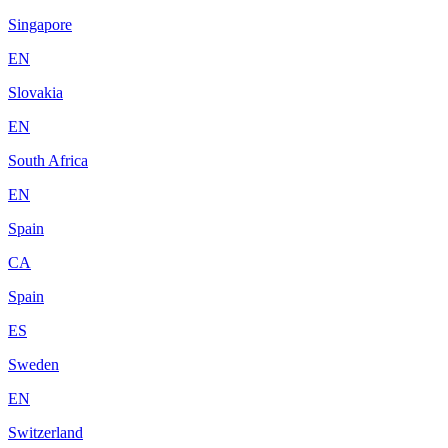
Singapore
EN
Slovakia
EN
South Africa
EN
Spain
CA
Spain
ES
Sweden
EN
Switzerland