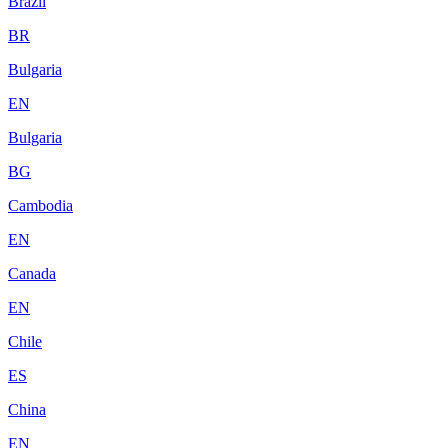
Brazil
BR
Bulgaria
EN
Bulgaria
BG
Cambodia
EN
Canada
EN
Chile
ES
China
EN