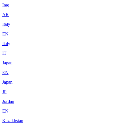
Iraq
AR
Italy
EN
Italy
IT
Japan
EN
Japan
JP
Jordan
EN
Kazakhstan