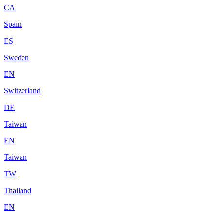
CA
Spain
ES
Sweden
EN
Switzerland
DE
Taiwan
EN
Taiwan
TW
Thailand
EN