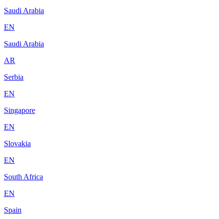
Saudi Arabia
EN
Saudi Arabia
AR
Serbia
EN
Singapore
EN
Slovakia
EN
South Africa
EN
Spain