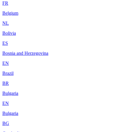
FR
Belgium
NL
Bolivia
ES
Bosnia and Herzegovina
EN
Brazil
BR
Bulgaria
EN
Bulgaria
BG