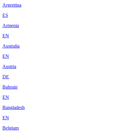
Argentina
ES
Armenia
EN
Australia
EN
Austria
DE
Bahrain
EN
Bangladesh
EN
Belgium