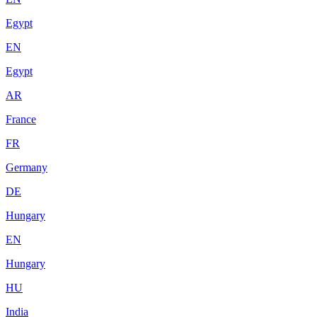
Egypt
EN
Egypt
AR
France
FR
Germany
DE
Hungary
EN
Hungary
HU
India