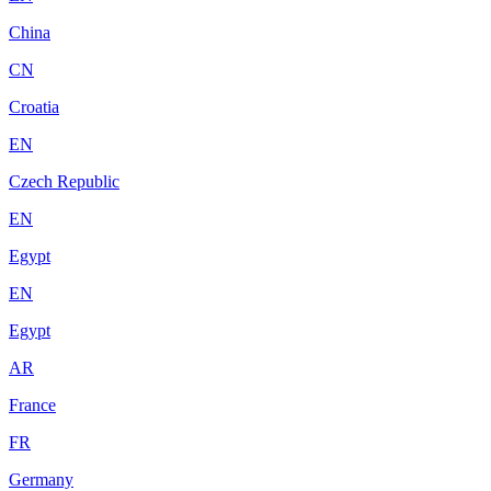
China
CN
Croatia
EN
Czech Republic
EN
Egypt
EN
Egypt
AR
France
FR
Germany