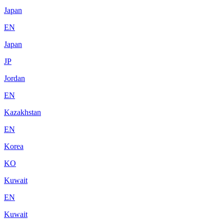
Japan
EN
Japan
JP
Jordan
EN
Kazakhstan
EN
Korea
KO
Kuwait
EN
Kuwait