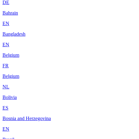
DE
Bahrain
EN
Bangladesh
EN
Belgium
FR
Belgium
NL
Bolivia
ES
Bosnia and Herzegovina
EN