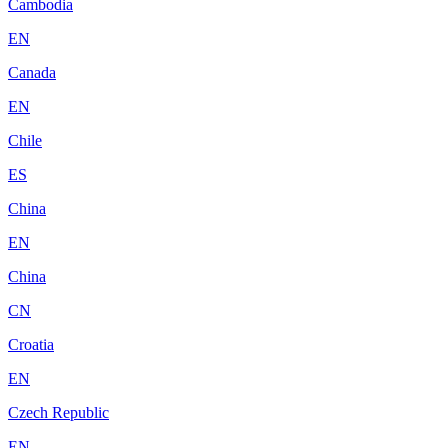
Cambodia
EN
Canada
EN
Chile
ES
China
EN
China
CN
Croatia
EN
Czech Republic
EN