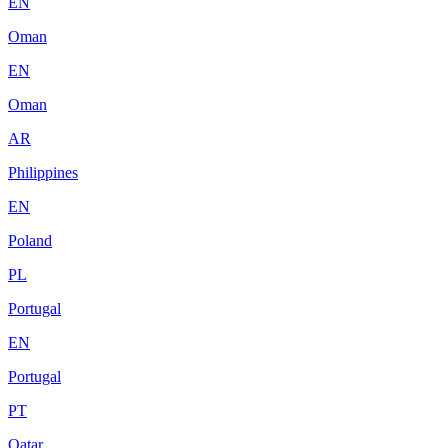
EN
Oman
EN
Oman
AR
Philippines
EN
Poland
PL
Portugal
EN
Portugal
PT
Qatar