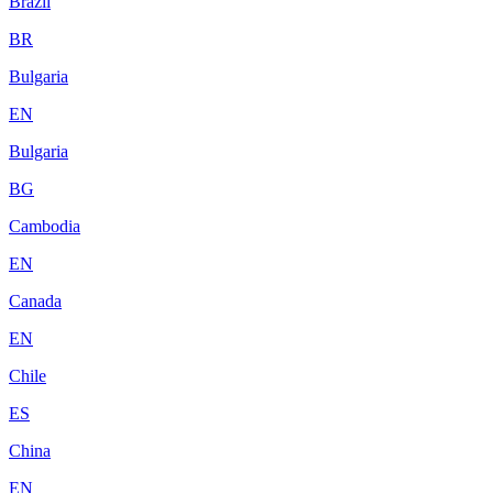
Brazil
BR
Bulgaria
EN
Bulgaria
BG
Cambodia
EN
Canada
EN
Chile
ES
China
EN