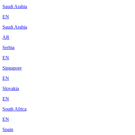
Saudi Arabia
EN
Saudi Arabia
AR
Serbia
EN
Singapore
EN
Slovakia
EN
South Africa
EN
Spain