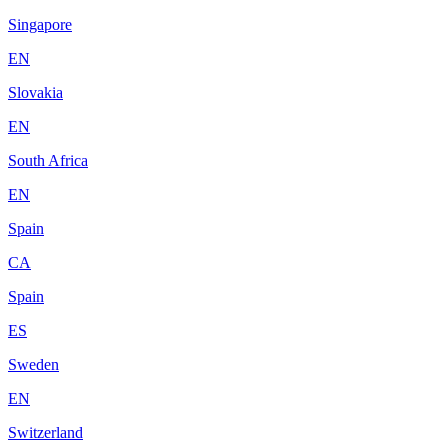
Singapore
EN
Slovakia
EN
South Africa
EN
Spain
CA
Spain
ES
Sweden
EN
Switzerland