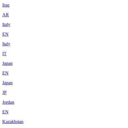
Iraq
AR
Italy
EN
Italy
IT
Japan
EN
Japan
JP
Jordan
EN
Kazakhstan