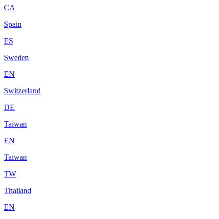
CA
Spain
ES
Sweden
EN
Switzerland
DE
Taiwan
EN
Taiwan
TW
Thailand
EN