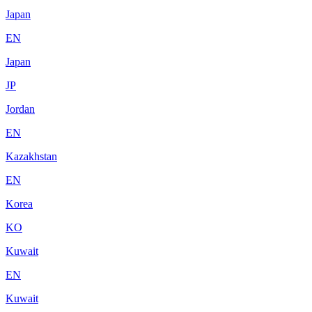
Japan
EN
Japan
JP
Jordan
EN
Kazakhstan
EN
Korea
KO
Kuwait
EN
Kuwait