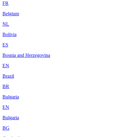
FR
Belgium
NL
Bolivia
ES
Bosnia and Herzegovina
EN
Brazil
BR
Bulgaria
EN
Bulgaria
BG