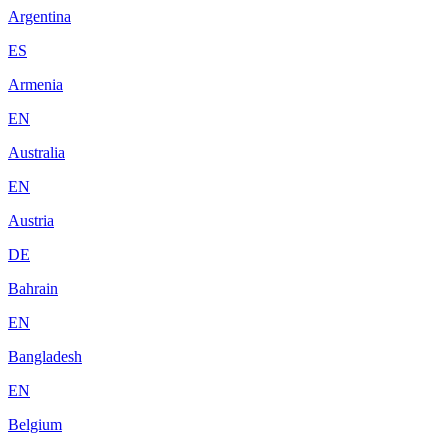
Argentina
ES
Armenia
EN
Australia
EN
Austria
DE
Bahrain
EN
Bangladesh
EN
Belgium