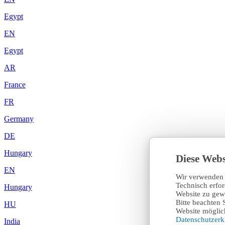
Egypt
EN
Egypt
AR
France
FR
Germany
DE
Hungary
Diese Webs
EN
Wir verwenden 
Technisch erfo
Hungary
Website zu gewä
Bitte beachten 
HU
Website möglich
Datenschutzer
India