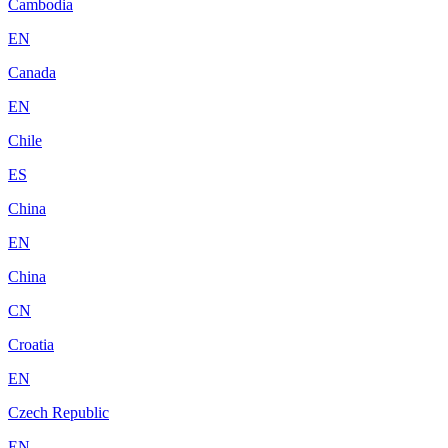
Cambodia
EN
Canada
EN
Chile
ES
China
EN
China
CN
Croatia
EN
Czech Republic
EN