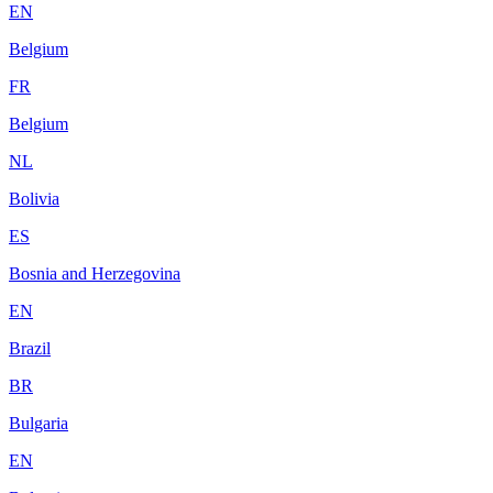
EN
Belgium
FR
Belgium
NL
Bolivia
ES
Bosnia and Herzegovina
EN
Brazil
BR
Bulgaria
EN