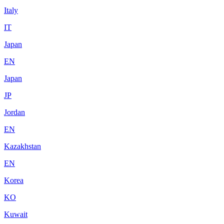
Italy
IT
Japan
EN
Japan
JP
Jordan
EN
Kazakhstan
EN
Korea
KO
Kuwait