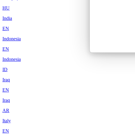
HU
India
EN
Indonesia
EN
Indonesia
ID
Iraq
EN
Iraq
AR
Italy
EN