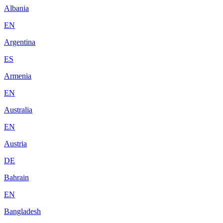
Albania
EN
Argentina
ES
Armenia
EN
Australia
EN
Austria
DE
Bahrain
EN
Bangladesh