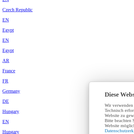
Czech Republic
EN
Egypt
EN
Egypt
AR
France
FR
Germany
Diese Webs
DE
Wir verwenden 
Technisch erfo
Hungary
Website zu gewä
Bitte beachten 
EN
Website möglich
Datenschutzer
Hungary