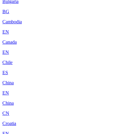
Bulgaria
BG
Cambodia
EN
Canada
EN
Chile
ES
China
EN
China
CN
Croatia
EN