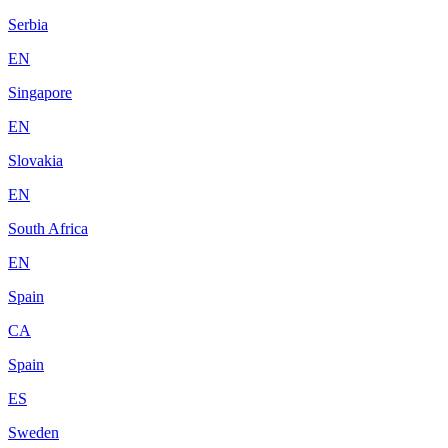
Serbia
EN
Singapore
EN
Slovakia
EN
South Africa
EN
Spain
CA
Spain
ES
Sweden