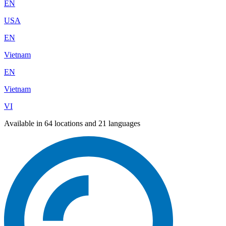
EN
USA
EN
Vietnam
EN
Vietnam
VI
Available in 64 locations and 21 languages