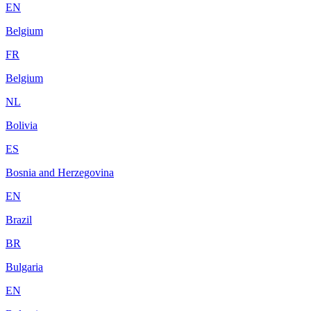
EN
Belgium
FR
Belgium
NL
Bolivia
ES
Bosnia and Herzegovina
EN
Brazil
BR
Bulgaria
EN