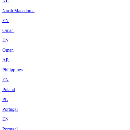
NL
North Macedonia
EN
Oman
EN
Oman
AR
Philippines
EN
Poland
PL
Portugal
EN
Portugal