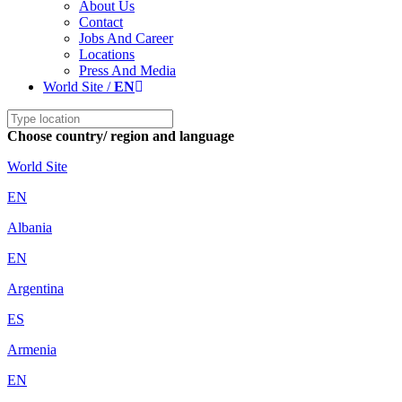
About Us
Contact
Jobs And Career
Locations
Press And Media
World Site /
EN
Choose country/ region and language
World Site
EN
Albania
EN
Argentina
ES
Armenia
EN