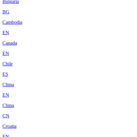
Bulgaria
BG
Cambodia
EN
Canada
EN
Chile
ES
China
EN
China
CN
Croatia
EN