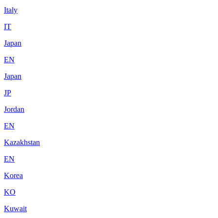
Italy
IT
Japan
EN
Japan
JP
Jordan
EN
Kazakhstan
EN
Korea
KO
Kuwait