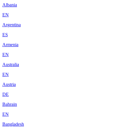
Albania
EN
Argentina
ES
Armenia
EN
Australia
EN
Austria
DE
Bahrain
EN
Bangladesh