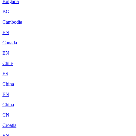
Bulgaria
BG
Cambodia
EN
Canada
EN
Chile
ES
China
EN
China
CN
Croatia
EN