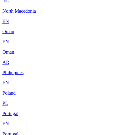
NL
North Macedonia
EN
Oman
EN
Oman
AR
Philippines
EN
Poland
PL
Portugal
EN
Portugal