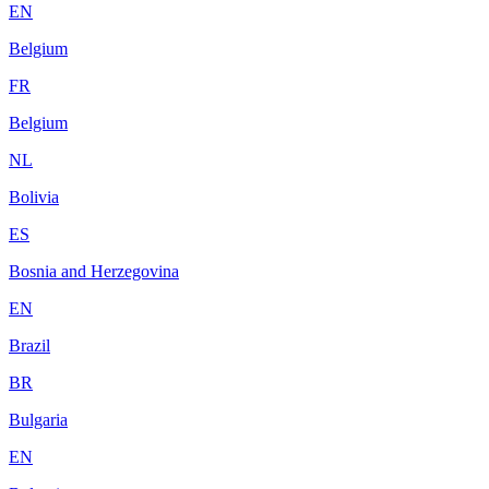
EN
Belgium
FR
Belgium
NL
Bolivia
ES
Bosnia and Herzegovina
EN
Brazil
BR
Bulgaria
EN