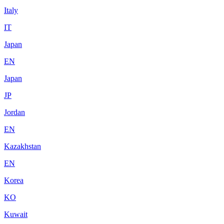
Italy
IT
Japan
EN
Japan
JP
Jordan
EN
Kazakhstan
EN
Korea
KO
Kuwait