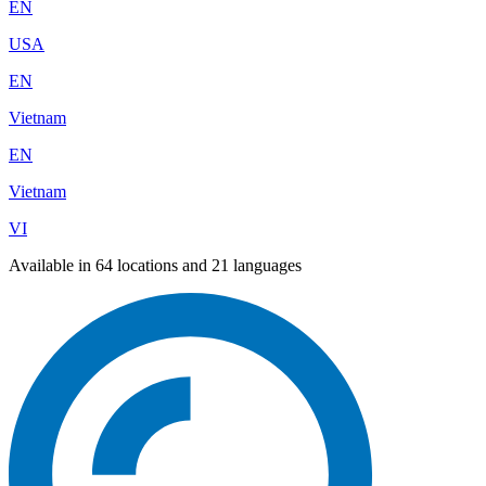
EN
USA
EN
Vietnam
EN
Vietnam
VI
Available in 64 locations and 21 languages