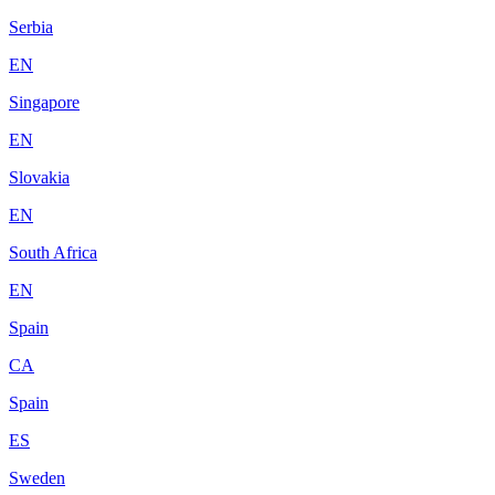
Serbia
EN
Singapore
EN
Slovakia
EN
South Africa
EN
Spain
CA
Spain
ES
Sweden