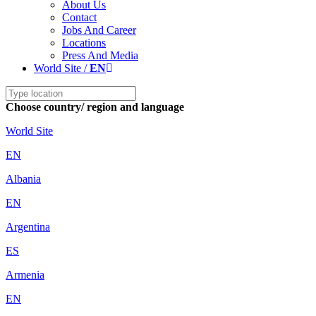
About Us
Contact
Jobs And Career
Locations
Press And Media
World Site /
EN
Choose country/ region and language
World Site
EN
Albania
EN
Argentina
ES
Armenia
EN