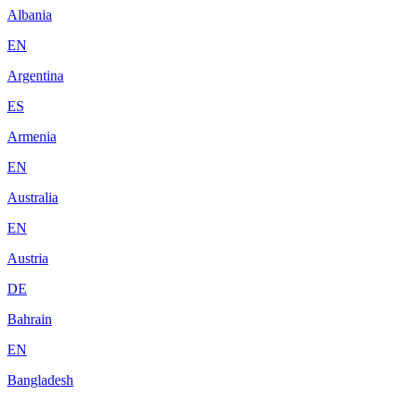
Albania
EN
Argentina
ES
Armenia
EN
Australia
EN
Austria
DE
Bahrain
EN
Bangladesh