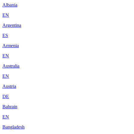
Albania
EN
Argentina
ES
Armenia
EN
Australia
EN
Austria
DE
Bahrain
EN
Bangladesh