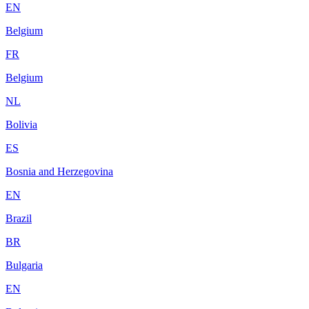
EN
Belgium
FR
Belgium
NL
Bolivia
ES
Bosnia and Herzegovina
EN
Brazil
BR
Bulgaria
EN