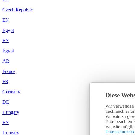
Czech Republic
EN
Egypt
EN
Egypt
AR
France
FR
Germany
Diese Webs
DE
Wir verwenden 
Technisch erfo
Hungary
Website zu gewä
Bitte beachten 
EN
Website möglich
Datenschutzer
Hungary