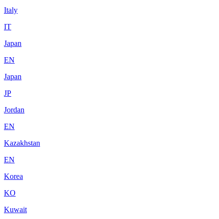
Italy
IT
Japan
EN
Japan
JP
Jordan
EN
Kazakhstan
EN
Korea
KO
Kuwait