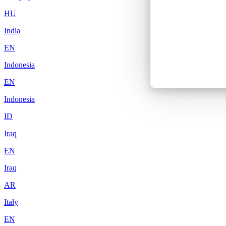
HU
India
EN
Indonesia
EN
Indonesia
ID
Iraq
EN
Iraq
AR
Italy
EN