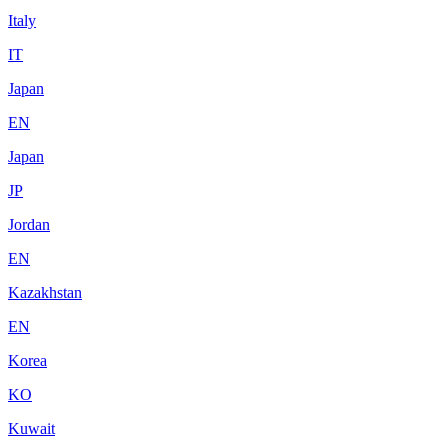
Italy
IT
Japan
EN
Japan
JP
Jordan
EN
Kazakhstan
EN
Korea
KO
Kuwait