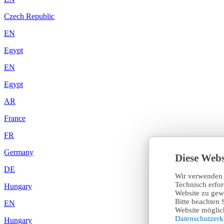
Czech Republic
EN
Egypt
EN
Egypt
AR
France
FR
Germany
Diese Webs
DE
Wir verwenden 
Technisch erfo
Hungary
Website zu gewä
Bitte beachten 
EN
Website möglich
Datenschutzer
Hungary