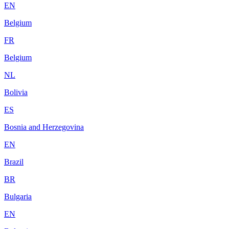
EN
Belgium
FR
Belgium
NL
Bolivia
ES
Bosnia and Herzegovina
EN
Brazil
BR
Bulgaria
EN