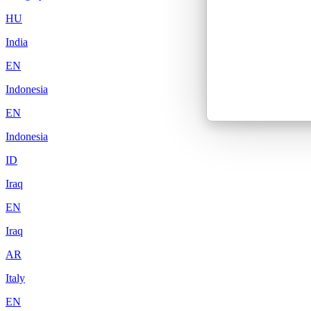
HU
India
EN
Indonesia
EN
Indonesia
ID
Iraq
EN
Iraq
AR
Italy
EN