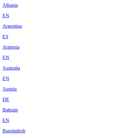
Albania
EN
Argentina
ES
Armenia
EN
Australia
EN
Austria
DE
Bahrain
EN
Bangladesh