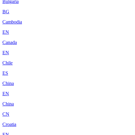
Bulgaria
BG
Cambodia
EN
Canada
EN
Chile
ES
China
EN
China
CN
Croatia
EN