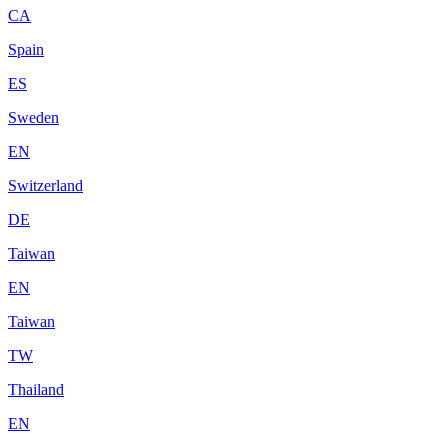
CA
Spain
ES
Sweden
EN
Switzerland
DE
Taiwan
EN
Taiwan
TW
Thailand
EN