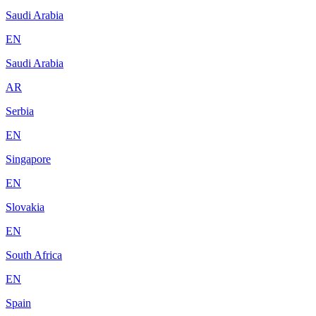
Saudi Arabia
EN
Saudi Arabia
AR
Serbia
EN
Singapore
EN
Slovakia
EN
South Africa
EN
Spain