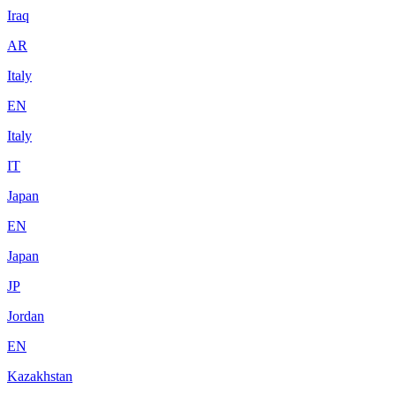
Iraq
AR
Italy
EN
Italy
IT
Japan
EN
Japan
JP
Jordan
EN
Kazakhstan