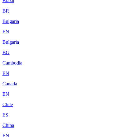
Brazil
BR
Bulgaria
EN
Bulgaria
BG
Cambodia
EN
Canada
EN
Chile
ES
China
EN