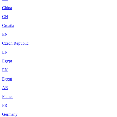
China
CN
Croatia
EN
Czech Republic
EN
Egypt
EN
Egypt
AR
France
FR
Germany