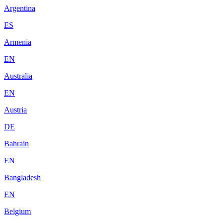
Argentina
ES
Armenia
EN
Australia
EN
Austria
DE
Bahrain
EN
Bangladesh
EN
Belgium