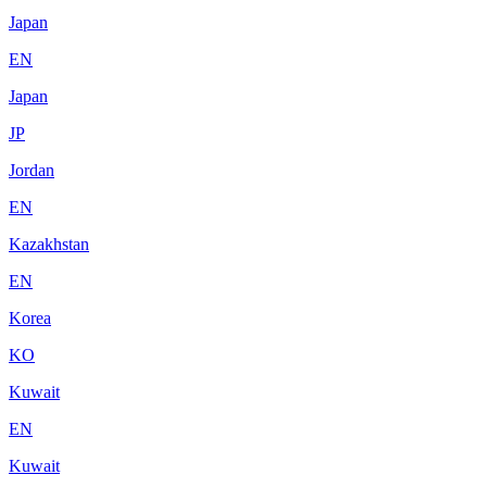
Japan
EN
Japan
JP
Jordan
EN
Kazakhstan
EN
Korea
KO
Kuwait
EN
Kuwait