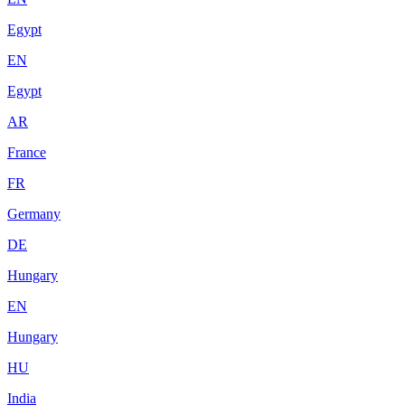
Egypt
EN
Egypt
AR
France
FR
Germany
DE
Hungary
EN
Hungary
HU
India