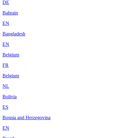
DE
Bahrain
EN
Bangladesh
EN
Belgium
FR
Belgium
NL
Bolivia
ES
Bosnia and Herzegovina
EN