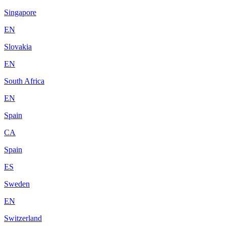
Singapore
EN
Slovakia
EN
South Africa
EN
Spain
CA
Spain
ES
Sweden
EN
Switzerland