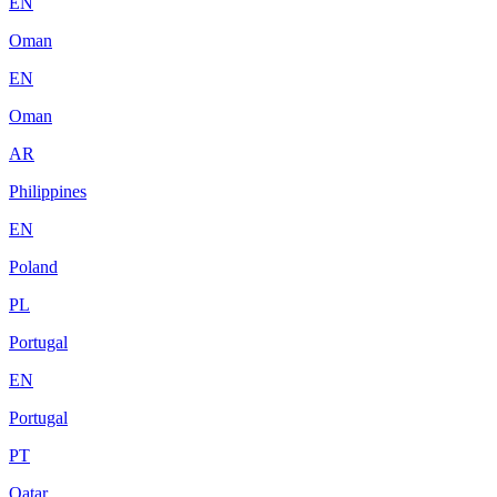
EN
Oman
EN
Oman
AR
Philippines
EN
Poland
PL
Portugal
EN
Portugal
PT
Qatar