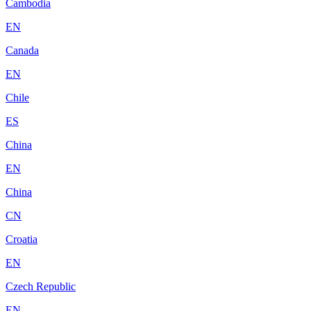
Cambodia
EN
Canada
EN
Chile
ES
China
EN
China
CN
Croatia
EN
Czech Republic
EN