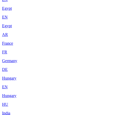
Egypt
EN
Egypt
AR
France
FR
Germany
DE
Hungary
EN
Hungary
HU
India