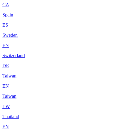
CA
Spain
ES
Sweden
EN
Switzerland
DE
Taiwan
EN
Taiwan
TW
Thailand
EN