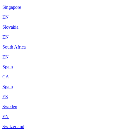
Singapore
EN
Slovakia
EN
South Africa
EN
Spain
CA
Spain
ES
Sweden
EN
Switzerland