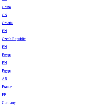
China
CN
Croatia
EN
Czech Republic
EN
Egypt
EN
Egypt
AR
France
FR
Germany