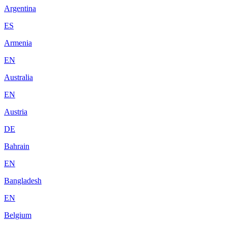
Argentina
ES
Armenia
EN
Australia
EN
Austria
DE
Bahrain
EN
Bangladesh
EN
Belgium