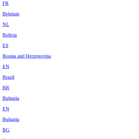
FR
Belgium
NL
Bolivia
ES
Bosnia and Herzegovina
EN
Brazil
BR
Bulgaria
EN
Bulgaria
BG