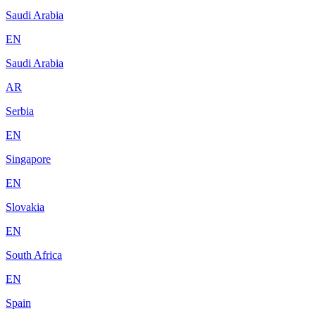
Saudi Arabia
EN
Saudi Arabia
AR
Serbia
EN
Singapore
EN
Slovakia
EN
South Africa
EN
Spain