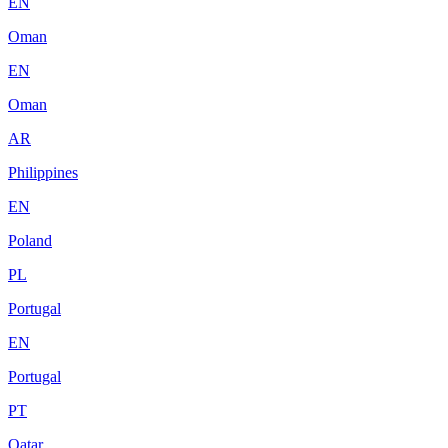
EN
Oman
EN
Oman
AR
Philippines
EN
Poland
PL
Portugal
EN
Portugal
PT
Qatar