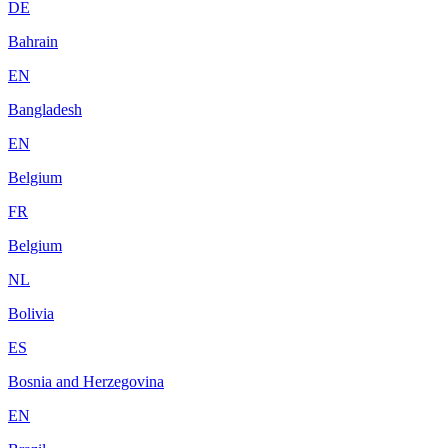
DE
Bahrain
EN
Bangladesh
EN
Belgium
FR
Belgium
NL
Bolivia
ES
Bosnia and Herzegovina
EN