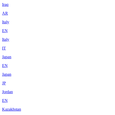
Iraq
AR
Italy
EN
Italy
IT
Japan
EN
Japan
JP
Jordan
EN
Kazakhstan