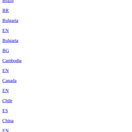
Brazil
BR
Bulgaria
EN
Bulgaria
BG
Cambodia
EN
Canada
EN
Chile
ES
China
EN