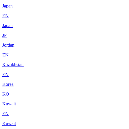
Japan
EN
Japan
JP
Jordan
EN
Kazakhstan
EN
Korea
KO
Kuwait
EN
Kuwait