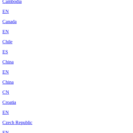
Cambodia
EN
Canada
EN
Chile
ES
China
EN
China
CN
Croatia
EN
Czech Republic
EN