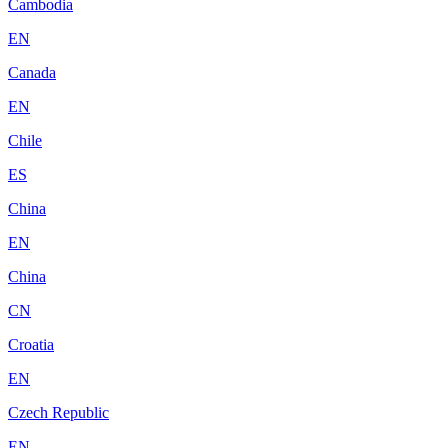
Cambodia
EN
Canada
EN
Chile
ES
China
EN
China
CN
Croatia
EN
Czech Republic
EN