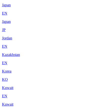
Japan
EN
Japan
JP
Jordan
EN
Kazakhstan
EN
Korea
KO
Kuwait
EN
Kuwait