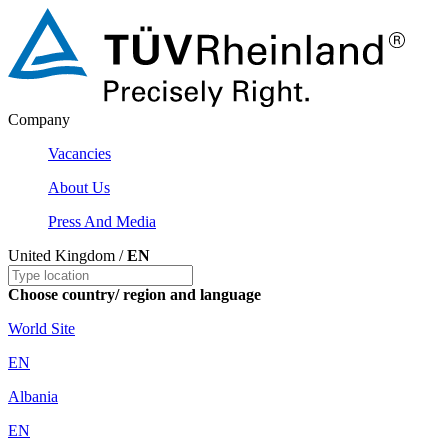
Company
Vacancies
About Us
Press And Media
United Kingdom /
EN
Choose country/ region and language
World Site
EN
Albania
EN