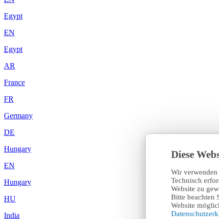
Egypt
EN
Egypt
AR
France
FR
Germany
DE
Hungary
Diese Webs
EN
Wir verwenden 
Technisch erfo
Hungary
Website zu gewä
Bitte beachten 
HU
Website möglich
Datenschutzer
India