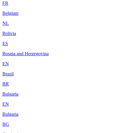
FR
Belgium
NL
Bolivia
ES
Bosnia and Herzegovina
EN
Brazil
BR
Bulgaria
EN
Bulgaria
BG