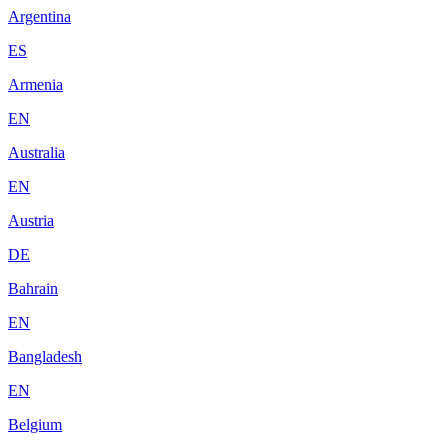
Argentina
ES
Armenia
EN
Australia
EN
Austria
DE
Bahrain
EN
Bangladesh
EN
Belgium