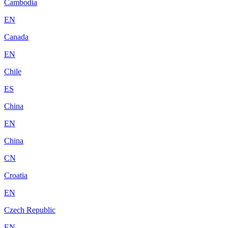
Cambodia
EN
Canada
EN
Chile
ES
China
EN
China
CN
Croatia
EN
Czech Republic
EN