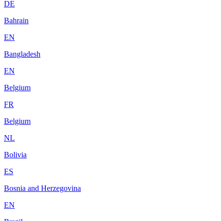
DE
Bahrain
EN
Bangladesh
EN
Belgium
FR
Belgium
NL
Bolivia
ES
Bosnia and Herzegovina
EN