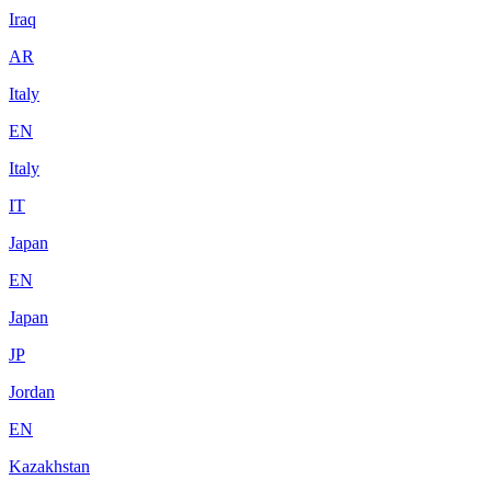
Iraq
AR
Italy
EN
Italy
IT
Japan
EN
Japan
JP
Jordan
EN
Kazakhstan