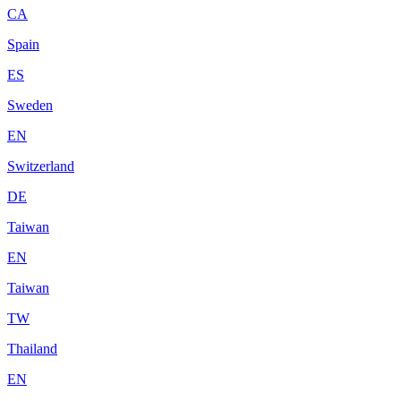
CA
Spain
ES
Sweden
EN
Switzerland
DE
Taiwan
EN
Taiwan
TW
Thailand
EN