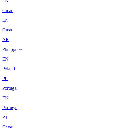
EN
Oman
EN
Oman
AR
Philippines
EN
Poland
PL
Portugal
EN
Portugal
PT
Qatar