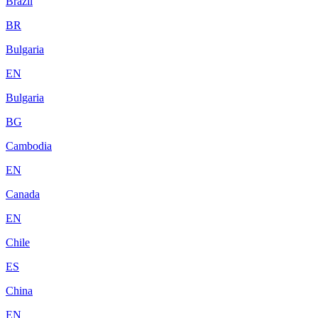
Brazil
BR
Bulgaria
EN
Bulgaria
BG
Cambodia
EN
Canada
EN
Chile
ES
China
EN