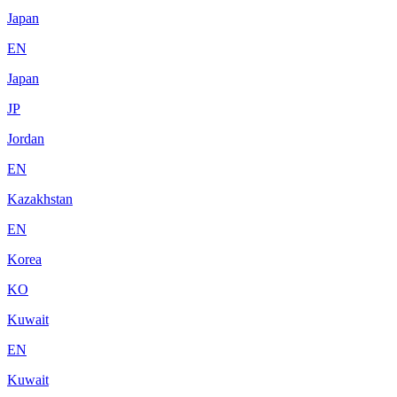
Japan
EN
Japan
JP
Jordan
EN
Kazakhstan
EN
Korea
KO
Kuwait
EN
Kuwait