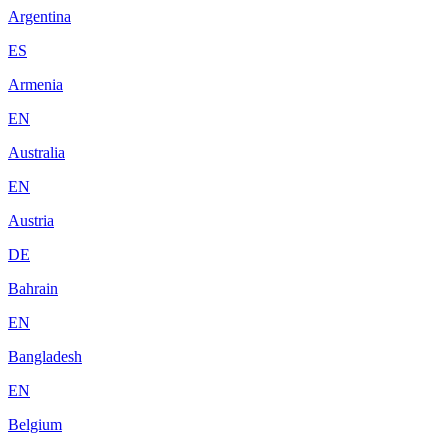
Argentina
ES
Armenia
EN
Australia
EN
Austria
DE
Bahrain
EN
Bangladesh
EN
Belgium