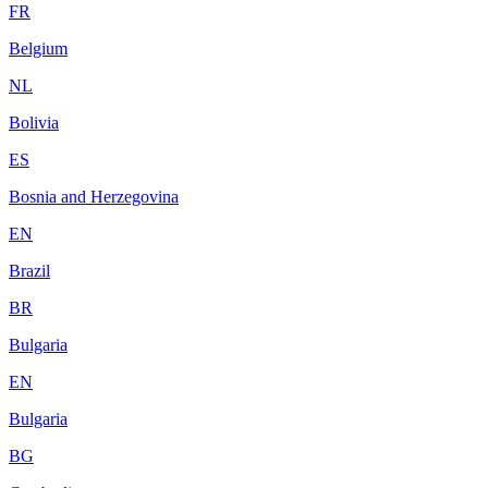
FR
Belgium
NL
Bolivia
ES
Bosnia and Herzegovina
EN
Brazil
BR
Bulgaria
EN
Bulgaria
BG