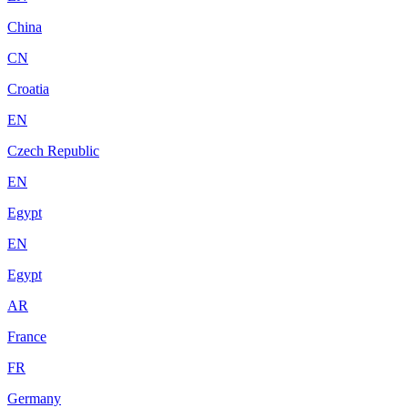
China
CN
Croatia
EN
Czech Republic
EN
Egypt
EN
Egypt
AR
France
FR
Germany