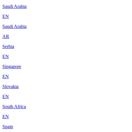
Saudi Arabia
EN
Saudi Arabia
AR
Serbia
EN
Singapore
EN
Slovakia
EN
South Africa
EN
Spain