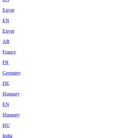
Egypt
EN
Egypt
AR
France
FR
Germany
DE
Hungary
EN
Hungary
HU
India