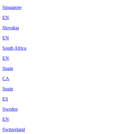
Singapore
EN
Slovakia
EN
South Africa
EN
Spain
CA
Spain
ES
Sweden
EN
Switzerland