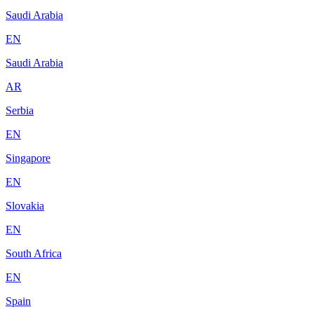
Saudi Arabia
EN
Saudi Arabia
AR
Serbia
EN
Singapore
EN
Slovakia
EN
South Africa
EN
Spain