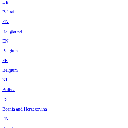
DE
Bahrain
EN
Bangladesh
EN
Belgium
FR
Belgium
NL
Bolivia
ES
Bosnia and Herzegovina
EN