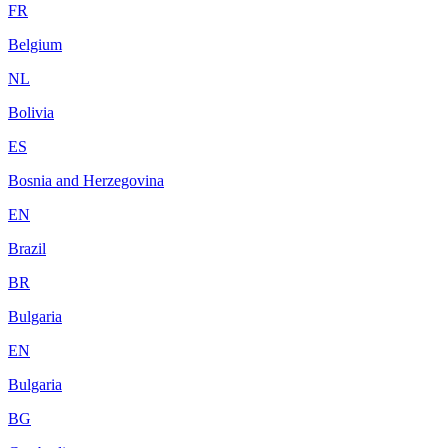
FR
Belgium
NL
Bolivia
ES
Bosnia and Herzegovina
EN
Brazil
BR
Bulgaria
EN
Bulgaria
BG