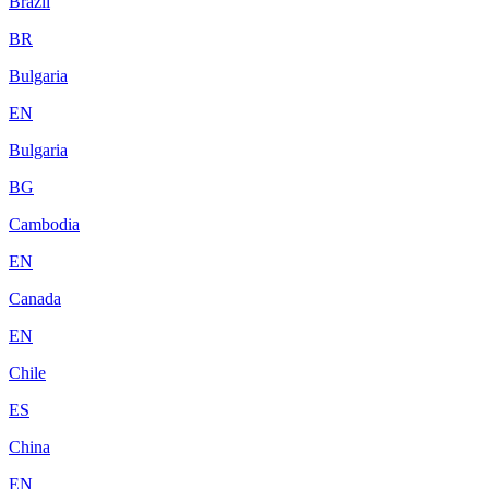
Brazil
BR
Bulgaria
EN
Bulgaria
BG
Cambodia
EN
Canada
EN
Chile
ES
China
EN