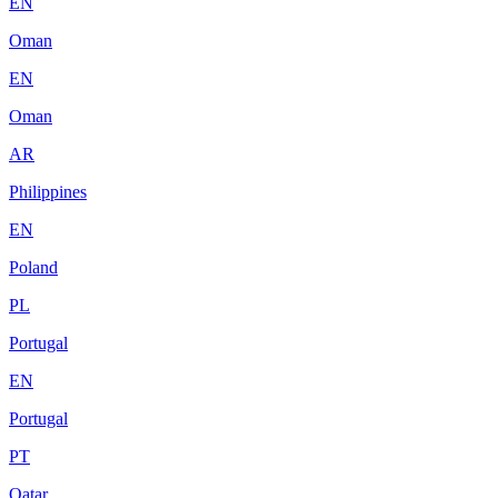
EN
Oman
EN
Oman
AR
Philippines
EN
Poland
PL
Portugal
EN
Portugal
PT
Qatar