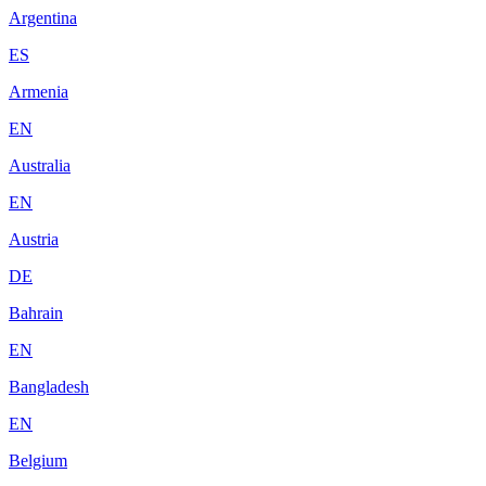
Argentina
ES
Armenia
EN
Australia
EN
Austria
DE
Bahrain
EN
Bangladesh
EN
Belgium