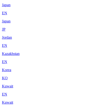
Japan
EN
Japan
JP
Jordan
EN
Kazakhstan
EN
Korea
KO
Kuwait
EN
Kuwait