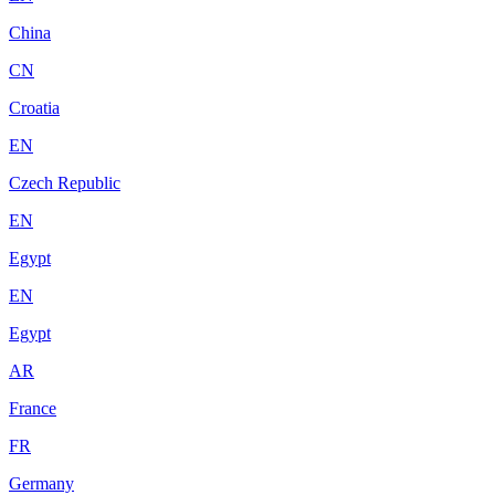
China
CN
Croatia
EN
Czech Republic
EN
Egypt
EN
Egypt
AR
France
FR
Germany