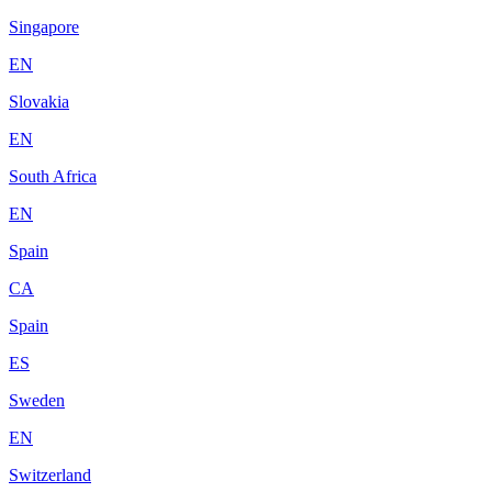
Singapore
EN
Slovakia
EN
South Africa
EN
Spain
CA
Spain
ES
Sweden
EN
Switzerland