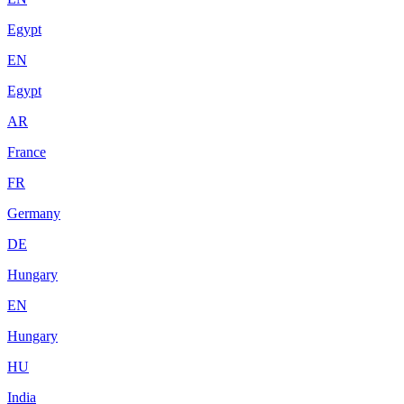
Egypt
EN
Egypt
AR
France
FR
Germany
DE
Hungary
EN
Hungary
HU
India