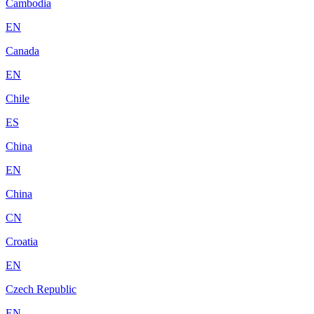
Cambodia
EN
Canada
EN
Chile
ES
China
EN
China
CN
Croatia
EN
Czech Republic
EN