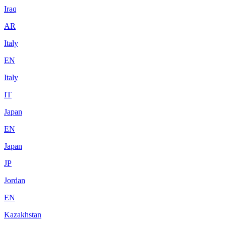
Iraq
AR
Italy
EN
Italy
IT
Japan
EN
Japan
JP
Jordan
EN
Kazakhstan