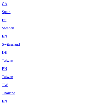
CA
Spain
ES
Sweden
EN
Switzerland
DE
Taiwan
EN
Taiwan
TW
Thailand
EN