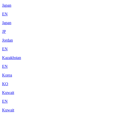
Japan
EN
Japan
JP
Jordan
EN
Kazakhstan
EN
Korea
KO
Kuwait
EN
Kuwait