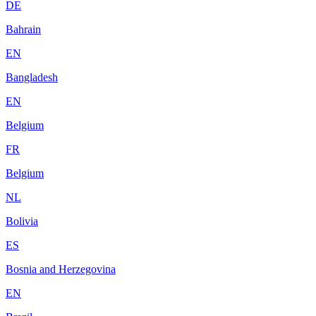
DE
Bahrain
EN
Bangladesh
EN
Belgium
FR
Belgium
NL
Bolivia
ES
Bosnia and Herzegovina
EN