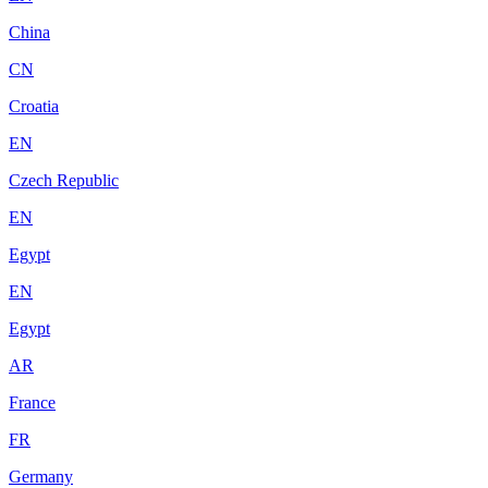
China
CN
Croatia
EN
Czech Republic
EN
Egypt
EN
Egypt
AR
France
FR
Germany