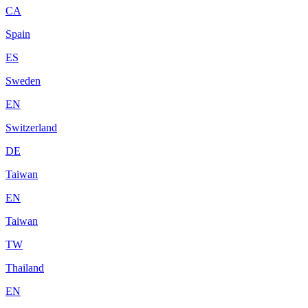
CA
Spain
ES
Sweden
EN
Switzerland
DE
Taiwan
EN
Taiwan
TW
Thailand
EN