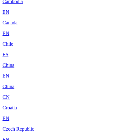
Cambodia
EN
Canada
EN
Chile
ES
China
EN
China
CN
Croatia
EN
Czech Republic
EN