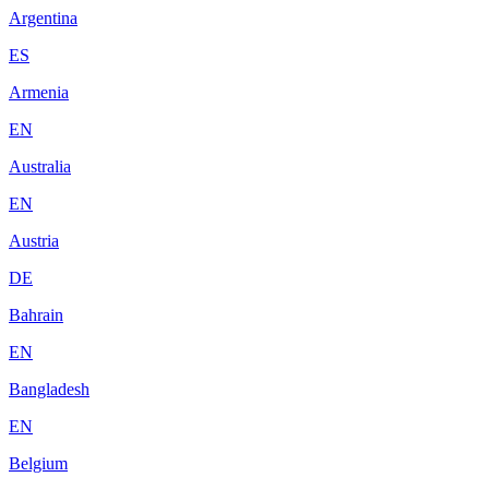
Argentina
ES
Armenia
EN
Australia
EN
Austria
DE
Bahrain
EN
Bangladesh
EN
Belgium