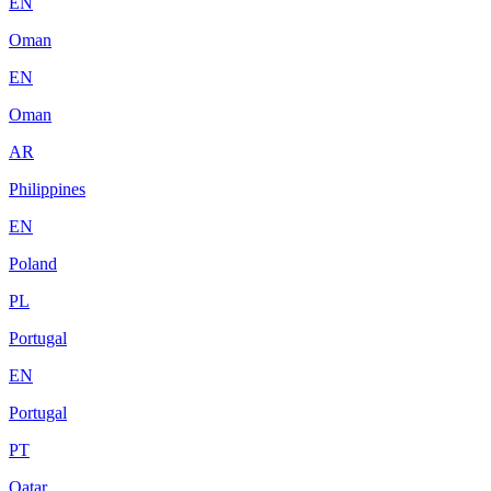
EN
Oman
EN
Oman
AR
Philippines
EN
Poland
PL
Portugal
EN
Portugal
PT
Qatar