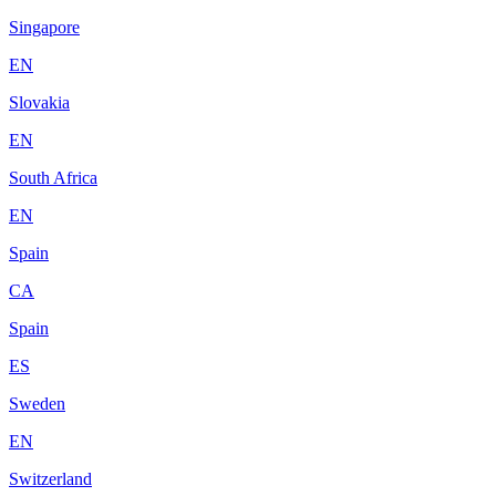
Singapore
EN
Slovakia
EN
South Africa
EN
Spain
CA
Spain
ES
Sweden
EN
Switzerland