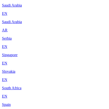
Saudi Arabia
EN
Saudi Arabia
AR
Serbia
EN
Singapore
EN
Slovakia
EN
South Africa
EN
Spain