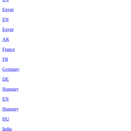
Egypt
EN
Egypt
AR
France
FR
Germany
DE
Hungary
EN
Hungary
HU
India