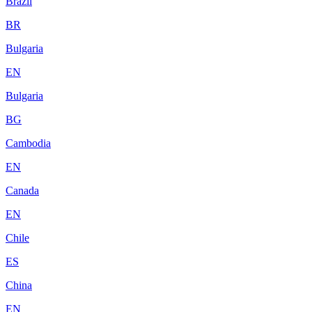
Brazil
BR
Bulgaria
EN
Bulgaria
BG
Cambodia
EN
Canada
EN
Chile
ES
China
EN