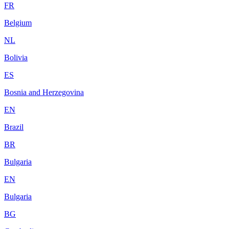
FR
Belgium
NL
Bolivia
ES
Bosnia and Herzegovina
EN
Brazil
BR
Bulgaria
EN
Bulgaria
BG