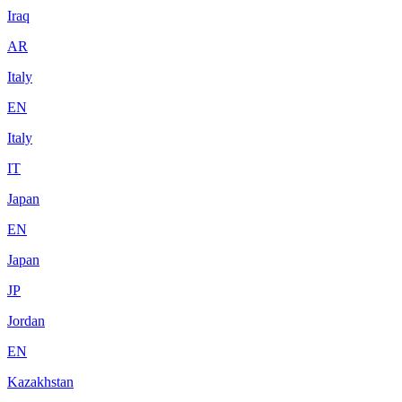
Iraq
AR
Italy
EN
Italy
IT
Japan
EN
Japan
JP
Jordan
EN
Kazakhstan