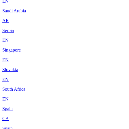
EN
Saudi Arabia
AR
Serbia
EN
Singapore
EN
Slovakia
EN
South Africa
EN
Spain
CA
Spain