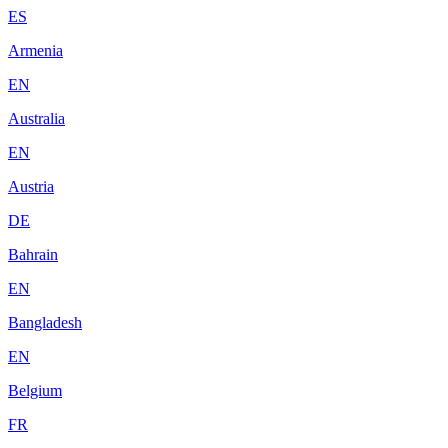
ES
Armenia
EN
Australia
EN
Austria
DE
Bahrain
EN
Bangladesh
EN
Belgium
FR