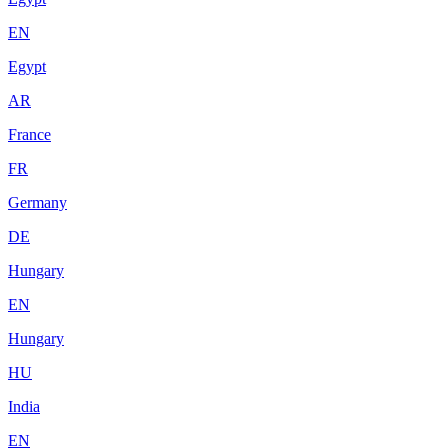
EN
Egypt
AR
France
FR
Germany
DE
Hungary
EN
Hungary
HU
India
EN