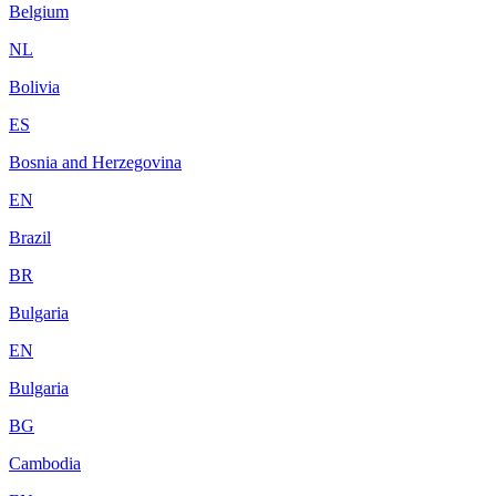
Belgium
NL
Bolivia
ES
Bosnia and Herzegovina
EN
Brazil
BR
Bulgaria
EN
Bulgaria
BG
Cambodia