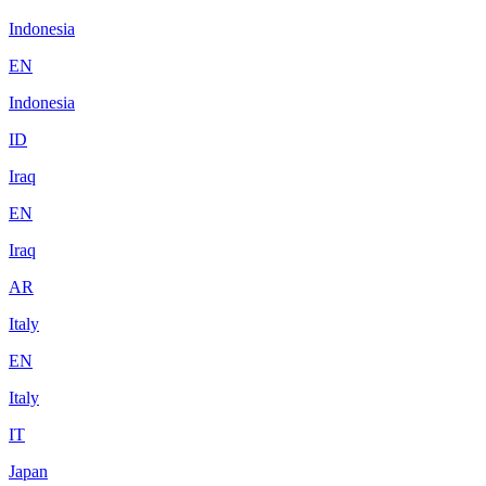
Indonesia
EN
Indonesia
ID
Iraq
EN
Iraq
AR
Italy
EN
Italy
IT
Japan