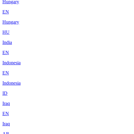
Hungary
EN
Hungary
HU
India
EN
Indonesia
EN
Indonesia
ID
Iraq
EN
Iraq
AR