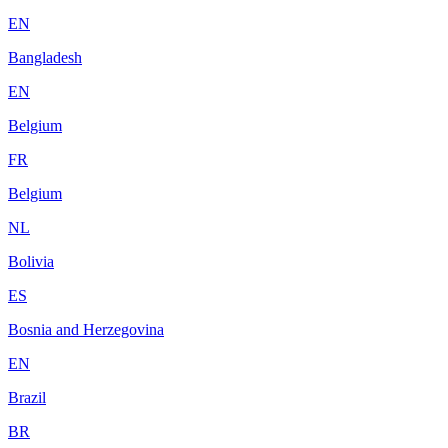
EN
Bangladesh
EN
Belgium
FR
Belgium
NL
Bolivia
ES
Bosnia and Herzegovina
EN
Brazil
BR