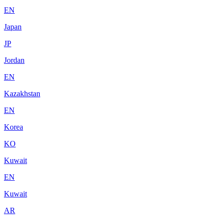
EN
Japan
JP
Jordan
EN
Kazakhstan
EN
Korea
KO
Kuwait
EN
Kuwait
AR