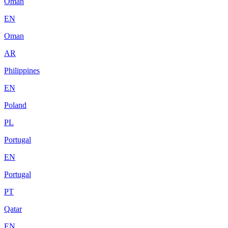
Oman
EN
Oman
AR
Philippines
EN
Poland
PL
Portugal
EN
Portugal
PT
Qatar
EN