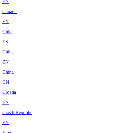
EN
Canada
EN
Chile
ES
China
EN
China
CN
Croatia
EN
Czech Republic
EN
Egypt