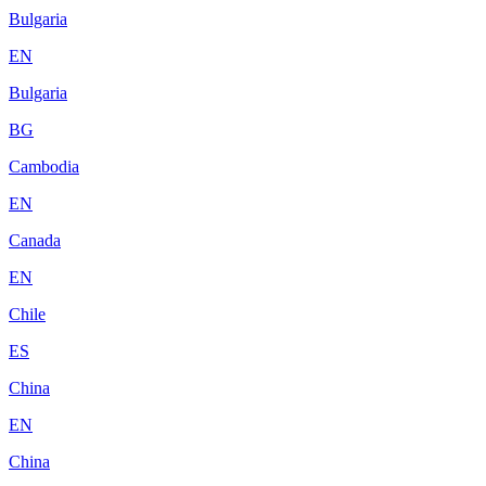
Bulgaria
EN
Bulgaria
BG
Cambodia
EN
Canada
EN
Chile
ES
China
EN
China