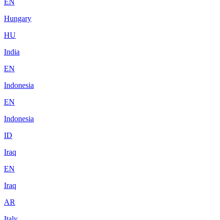
EN
Hungary
HU
India
EN
Indonesia
EN
Indonesia
ID
Iraq
EN
Iraq
AR
Italy