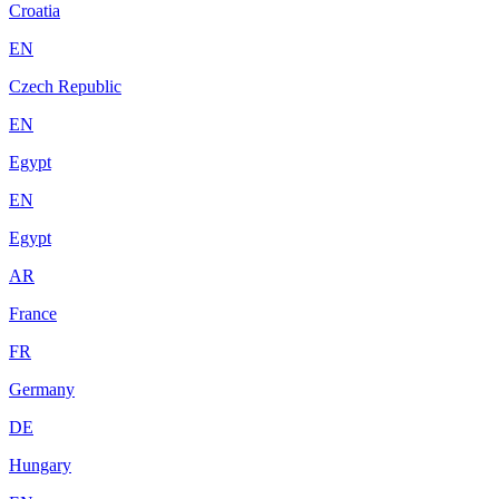
Croatia
EN
Czech Republic
EN
Egypt
EN
Egypt
AR
France
FR
Germany
DE
Hungary