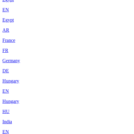
EN
Egypt
AR
France
FR
Germany
DE
Hungary
EN
Hungary
HU
India
EN