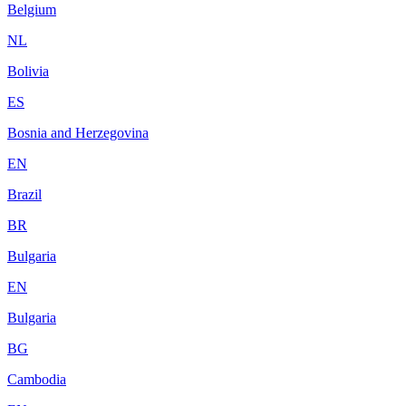
Belgium
NL
Bolivia
ES
Bosnia and Herzegovina
EN
Brazil
BR
Bulgaria
EN
Bulgaria
BG
Cambodia