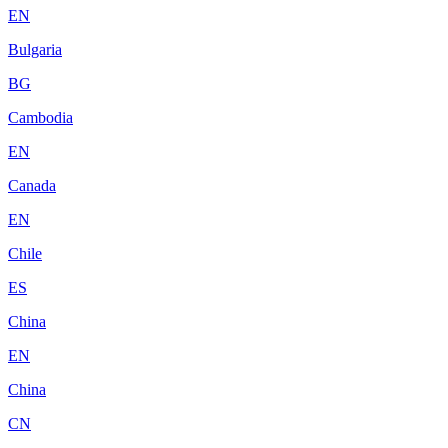
EN
Bulgaria
BG
Cambodia
EN
Canada
EN
Chile
ES
China
EN
China
CN