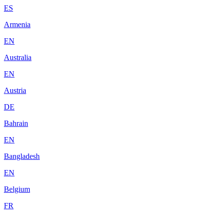
ES
Armenia
EN
Australia
EN
Austria
DE
Bahrain
EN
Bangladesh
EN
Belgium
FR