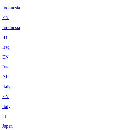
Indonesia
EN
Indonesia
ID
Iraq
EN
Iraq
AR
Italy
EN
Italy
IT
Japan