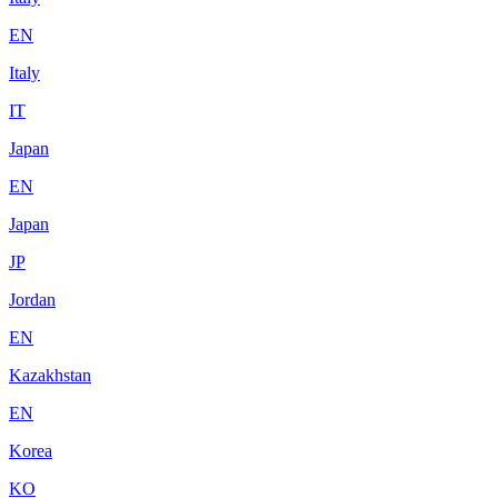
EN
Italy
IT
Japan
EN
Japan
JP
Jordan
EN
Kazakhstan
EN
Korea
KO