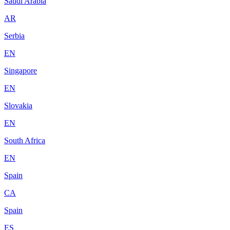
Saudi Arabia
AR
Serbia
EN
Singapore
EN
Slovakia
EN
South Africa
EN
Spain
CA
Spain
ES