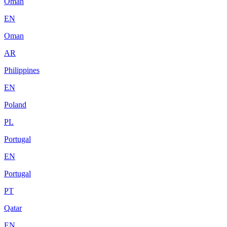
Oman
EN
Oman
AR
Philippines
EN
Poland
PL
Portugal
EN
Portugal
PT
Qatar
EN