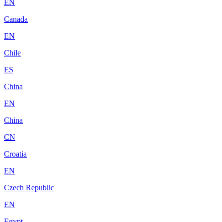
EN
Canada
EN
Chile
ES
China
EN
China
CN
Croatia
EN
Czech Republic
EN
Egypt