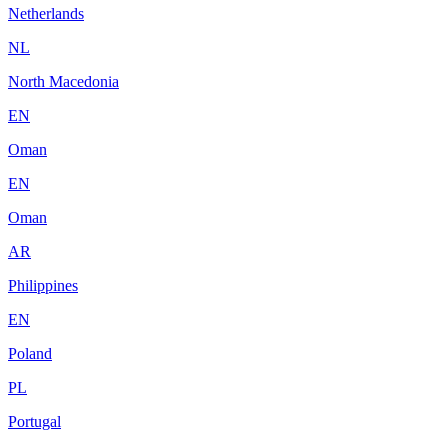
Netherlands
NL
North Macedonia
EN
Oman
EN
Oman
AR
Philippines
EN
Poland
PL
Portugal