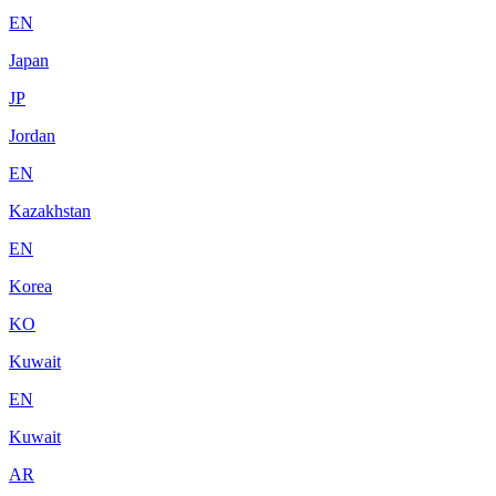
EN
Japan
JP
Jordan
EN
Kazakhstan
EN
Korea
KO
Kuwait
EN
Kuwait
AR