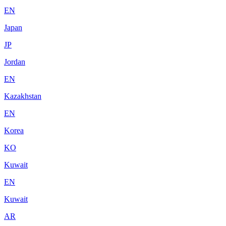
EN
Japan
JP
Jordan
EN
Kazakhstan
EN
Korea
KO
Kuwait
EN
Kuwait
AR