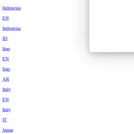
Indonesia
EN
Indonesia
ID
Iraq
EN
Iraq
AR
Italy
EN
Italy
IT
Japan