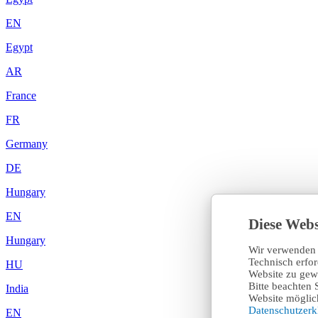
EN
Egypt
AR
France
FR
Germany
DE
Hungary
EN
Diese Webs
Hungary
Wir verwenden 
Technisch erfo
HU
Website zu gewä
Bitte beachten 
India
Website möglich
Datenschutzer
EN