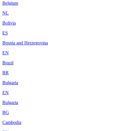
Belgium
NL
Bolivia
ES
Bosnia and Herzegovina
EN
Brazil
BR
Bulgaria
EN
Bulgaria
BG
Cambodia