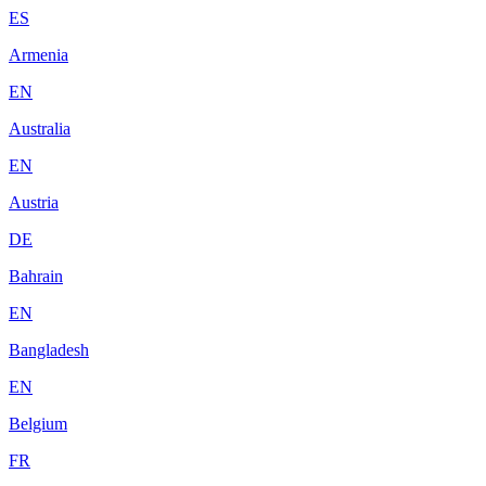
ES
Armenia
EN
Australia
EN
Austria
DE
Bahrain
EN
Bangladesh
EN
Belgium
FR