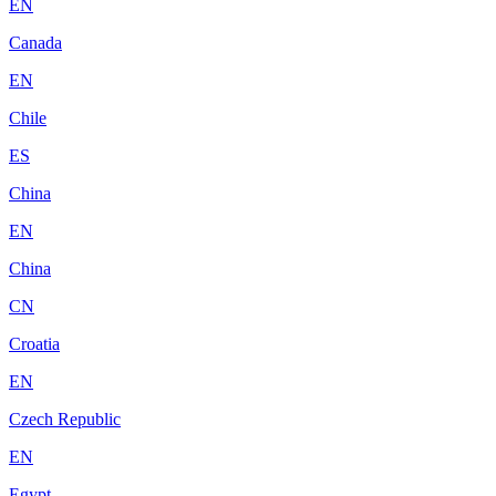
EN
Canada
EN
Chile
ES
China
EN
China
CN
Croatia
EN
Czech Republic
EN
Egypt