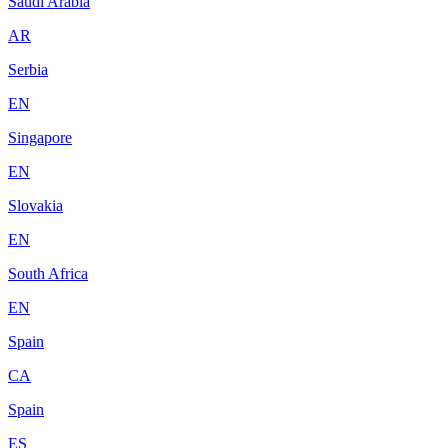
Saudi Arabia
AR
Serbia
EN
Singapore
EN
Slovakia
EN
South Africa
EN
Spain
CA
Spain
ES