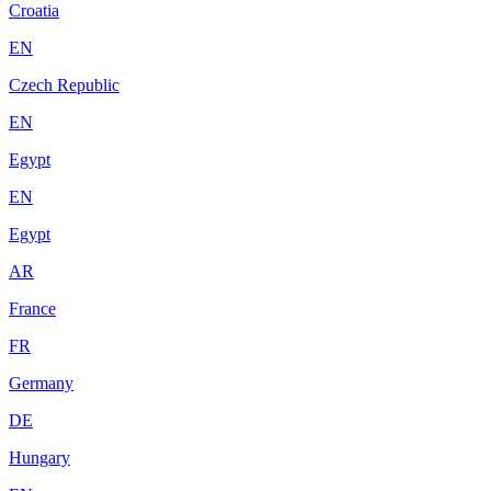
Croatia
EN
Czech Republic
EN
Egypt
EN
Egypt
AR
France
FR
Germany
DE
Hungary