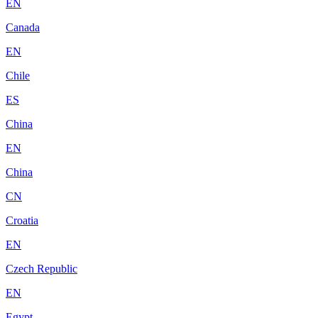
EN
Canada
EN
Chile
ES
China
EN
China
CN
Croatia
EN
Czech Republic
EN
Egypt