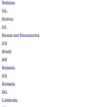
Belgium
NL
Bolivia
ES
Bosnia and Herzegovina
EN
Brazil
BR
Bulgaria
EN
Bulgaria
BG
Cambodia