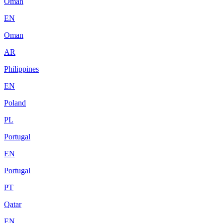
Oman
EN
Oman
AR
Philippines
EN
Poland
PL
Portugal
EN
Portugal
PT
Qatar
EN