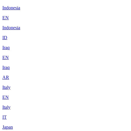
Indonesia
EN
Indonesia
ID
Iraq
EN
Iraq
AR
Italy
EN
Italy
IT
Japan