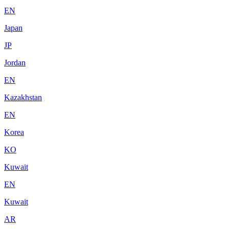
EN
Japan
JP
Jordan
EN
Kazakhstan
EN
Korea
KO
Kuwait
EN
Kuwait
AR