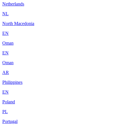
Netherlands
NL
North Macedonia
EN
Oman
EN
Oman
AR
Philippines
EN
Poland
PL
Portugal