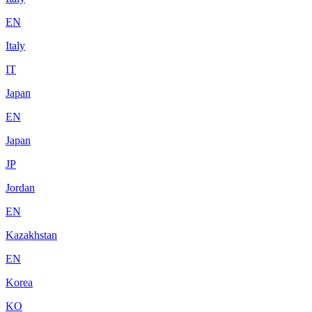
EN
Italy
IT
Japan
EN
Japan
JP
Jordan
EN
Kazakhstan
EN
Korea
KO