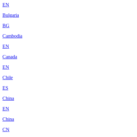
EN
Bulgaria
BG
Cambodia
EN
Canada
EN
Chile
ES
China
EN
China
CN