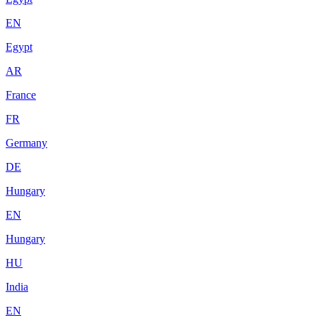
EN
Egypt
AR
France
FR
Germany
DE
Hungary
EN
Hungary
HU
India
EN