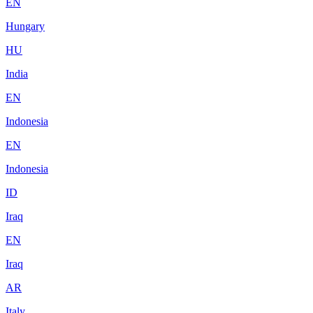
EN
Hungary
HU
India
EN
Indonesia
EN
Indonesia
ID
Iraq
EN
Iraq
AR
Italy