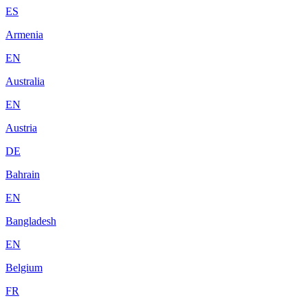
ES
Armenia
EN
Australia
EN
Austria
DE
Bahrain
EN
Bangladesh
EN
Belgium
FR