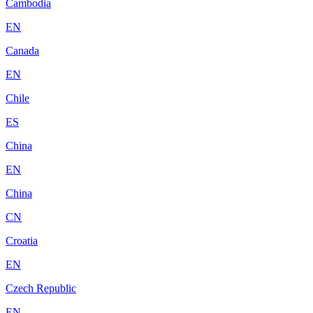
Cambodia
EN
Canada
EN
Chile
ES
China
EN
China
CN
Croatia
EN
Czech Republic
EN