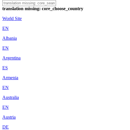
translation missing: core_choose_country
World Site
EN
Albania
EN
Argentina
ES
Armenia
EN
Australia
EN
Austria
DE