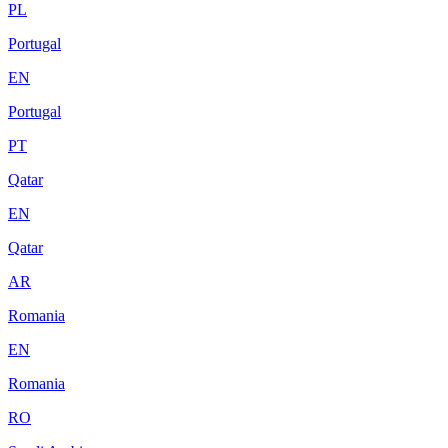
PL
Portugal
EN
Portugal
PT
Qatar
EN
Qatar
AR
Romania
EN
Romania
RO