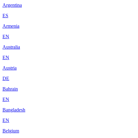
Argentina
ES
Armenia
EN
Australia
EN
Austria
DE
Bahrain
EN
Bangladesh
EN
Belgium