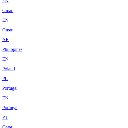
EN
Oman
EN
Oman
AR
Philippines
EN
Poland
PL
Portugal
EN
Portugal
PT
Qatar