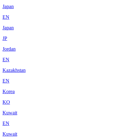
Japan
EN
Japan
JP
Jordan
EN
Kazakhstan
EN
Korea
KO
Kuwait
EN
Kuwait