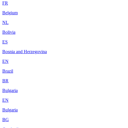
FR
Belgium
NL
Bolivia
ES
Bosnia and Herzegovina
EN
Brazil
BR
Bulgaria
EN
Bulgaria
BG