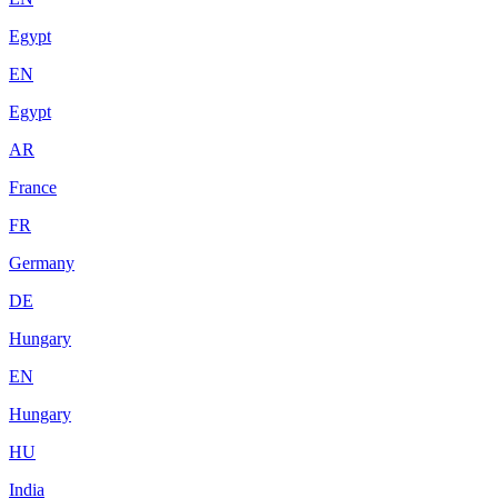
Egypt
EN
Egypt
AR
France
FR
Germany
DE
Hungary
EN
Hungary
HU
India