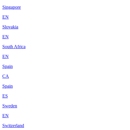
Singapore
EN
Slovakia
EN
South Africa
EN
Spain
CA
Spain
ES
Sweden
EN
Switzerland