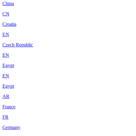
China
CN
Croatia
EN
Czech Republic
EN
Egypt
EN
Egypt
AR
France
FR
Germany