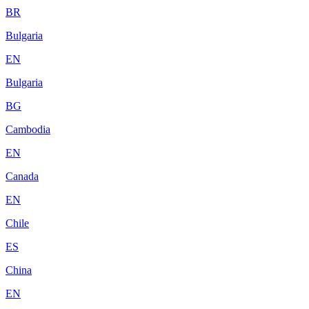
BR
Bulgaria
EN
Bulgaria
BG
Cambodia
EN
Canada
EN
Chile
ES
China
EN